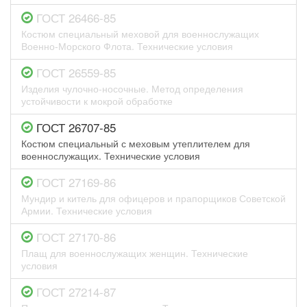
ГОСТ 26466-85
Костюм специальный меховой для военнослужащих
Военно-Морского Флота. Технические условия
ГОСТ 26559-85
Изделия чулочно-носочные. Метод определения
устойчивости к мокрой обработке
ГОСТ 26707-85
Костюм специальный с меховым утеплителем для
военнослужащих. Технические условия
ГОСТ 27169-86
Мундир и китель для офицеров и прапорщиков Советской
Армии. Технические условия
ГОСТ 27170-86
Плащ для военнослужащих женщин. Технические
условия
ГОСТ 27214-87