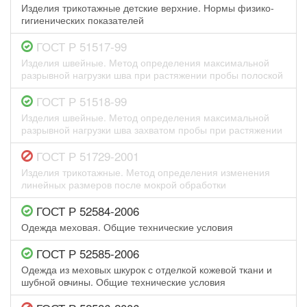
Изделия трикотажные детские верхние. Нормы физико-
гигиенических показателей
ГОСТ Р 51517-99
Изделия швейные. Метод определения максимальной
разрывной нагрузки шва при растяжении пробы полоской
ГОСТ Р 51518-99
Изделия швейные. Метод определения максимальной
разрывной нагрузки шва захватом пробы при растяжении
ГОСТ Р 51729-2001
Изделия трикотажные. Метод определения изменения
линейных размеров после мокрой обработки
ГОСТ Р 52584-2006
Одежда меховая. Общие технические условия
ГОСТ Р 52585-2006
Одежда из меховых шкурок с отделкой кожевой ткани и
шубной овчины. Общие технические условия