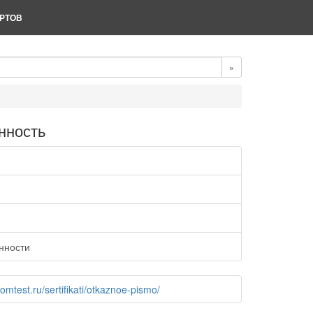
РТОВ
»
нность
нности
omtest.ru/sertifikati/otkaznoe-pismo/