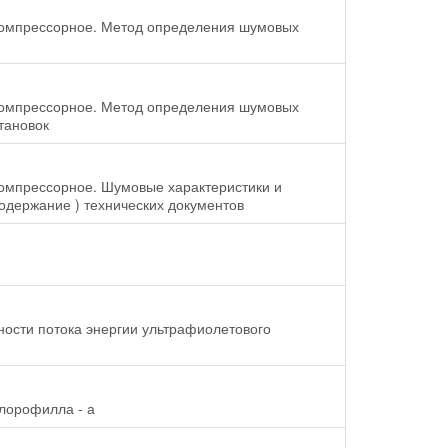
 компрессорное. Метод определения шумовых
 компрессорное. Метод определения шумовых
тановок
компрессорное. Шумовые характеристики и
одержание ) технических документов
ности потока энергии ультрафиолетового
лорофилла - а