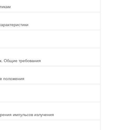
тикам
характеристики
к. Общие требования
ие положения
орения импульсов излучения