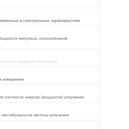
ременные и спектральные характеристики
мощности импульса, относительной
льсного лазерного излучения
 к измерению
я плотности энергии (мощности) излучения
 нестабильности частоты излучения