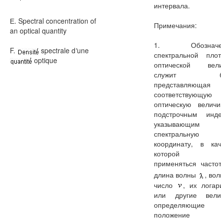
интервала.
Е. Spectral concentration of
Примечания:
an optical quantity
1. Обозначе
F.
spectrale d
'
une
спектральной плот
optique
оптической вел
служит бук
представляющая
соответствующую
оптическую величи
подстрочным инде
указывающим
спектральную
координату, в кач
которой мо
применяться част
длина волны
, во
число
, их лога
или другие вели
определяющие
положение