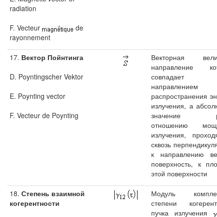
radiation
F. Vecteur
de
rayonnement
17.
Вектор Пойнтинга
Векторная вели
направление ко
D. Poyntingscher Vektor
совпадае
направлением
E. Poynting vector
распространения эн
излучения, а абсол
F. Vecteur de Poynting
значение ра
отношению мощн
излучения, проход
сквозь перпендикул
к направлению ве
поверхность, к пл
этой поверхности
18.
Степень взаимной
Модуль комплек
когерентности
степени когерент
пучка излучения