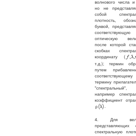
волнового числа и 
но не представл
собой спектрал
плотность, обозн
буквой, представл
соответствующую
оптическую вели
после которой ста
скобках спектра
координату (
т.д.); термин обр
путем прибавле
соответствующему
термину прилагател
"спектральный",
например спектра
коэффициент отра
.
4. Для вели
представляющих 
спектральную плотн