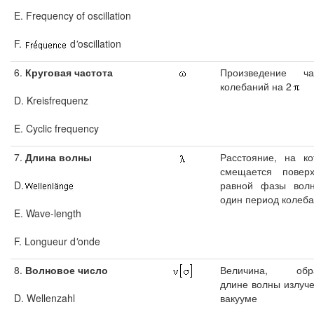
E. Frequency of oscillation
F.
d
'
oscillation
6.
Круговая частота
Произведение ча
колебаний на 2
D. Kreisfrequenz
E. Cyclic frequency
7.
Длина волны
Расстояние, на ко
смещается поверх
D.
равной фазы вол
один период колеб
E. Wave-length
F. Longueur d
'
onde
8.
Волновое число
Величина, обра
длине волны излуче
D. Wellenzahl
вакууме