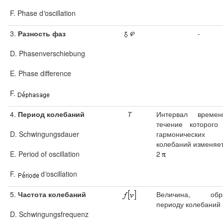
F. Phase d
'
oscillation
3.
Разность фаз
-
D. Phasenverschiebung
E. Phase difference
F.
4.
Период колебаний
Т
Интервал време
течение которого
D. Schwingungsdauer
гармонических
колебаний изменяет
E. Period of oscillation
2
F.
d
'
oscillation
5.
Частота колебаний
Величина, обра
периоду колебаний
D. Schwingungsfrequenz