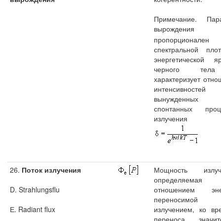
Примечание. Пар
вырожден
пропорционален
спектральной плот
энергетической яр
черного тел
характеризует отно
интенсивностей
вынужденны
спонтанных проц
излучения
26.
Поток излучения
Мощность излуч
определяемая
D. Strahlungsflu
отношением эне
переносимой
Е. Radiant flux
излучением, ко вр
переноса, значит