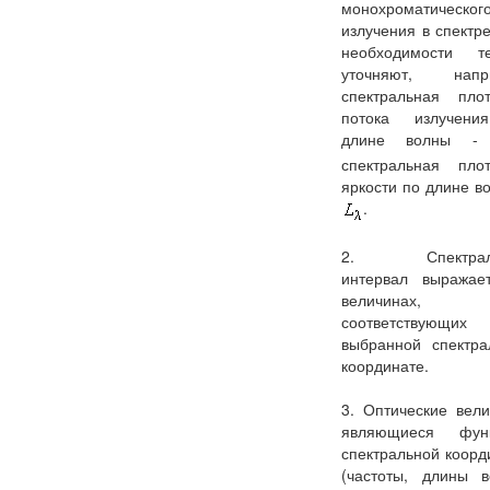
монохроматическог
излучения в спектр
необходимости т
уточняют, напр
спектральная плот
потока излучен
длине волны 
спектральная плот
яркости по длине в
.
2. Спектрал
интервал выражае
величинах,
соответствующих
выбранной спектра
координате.
3. Оптические вели
являющиеся фун
спектральной коорд
(частоты, длины в