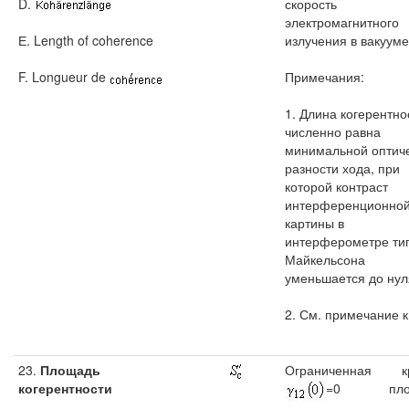
D.
скорость
электромагнитного
Е. Length of coherence
излучения в вакууме
F. Longueur de
Примечания:
1. Длина когерентно
численно равна
минимальной оптич
разности хода, при
которой контраст
интерференционно
картины в
интерферометре ти
Майкельсона
уменьшается до нул
2. См. примечание к
23.
Площадь
Ограниченная к
когерентности
=0 площ