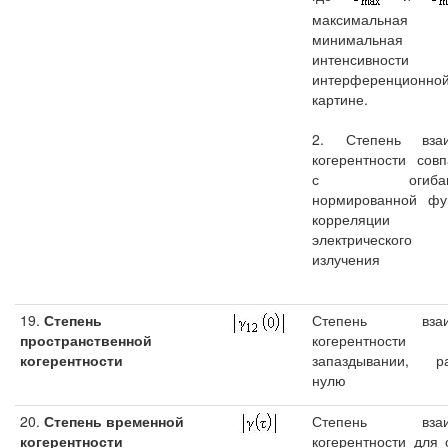
максимальна
минимальная
интенсивнос
интерференционно
картине.
2. Степень вза
когерентности совп
с огибаю
нормированной фу
корреляции
электрического
излучения
19.
Степень
Степень взаи
пространственной
когерентности
когерентности
запаздывании, р
нулю
20.
Степень временной
Степень взаи
когерентности
когерентности для 