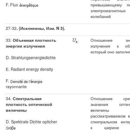
F. Flux
превышающему п
электромагнитных
колебаний
27-32
. (Исключены, Изм. N 3).
33.
Объемная плотность
Отношение эне
энергии излучения
излучения к об
который оно заполн
D. Strahlungsenergiedichte
Е. Radiant energy density
F.
rayonnante
34.
Спектральная
Отношение сред
плотность оптической
значения оптич
величины
величин
рассматриваемом 
D. Spektrale Dichte opticher
спектральном инте
к ширине эт