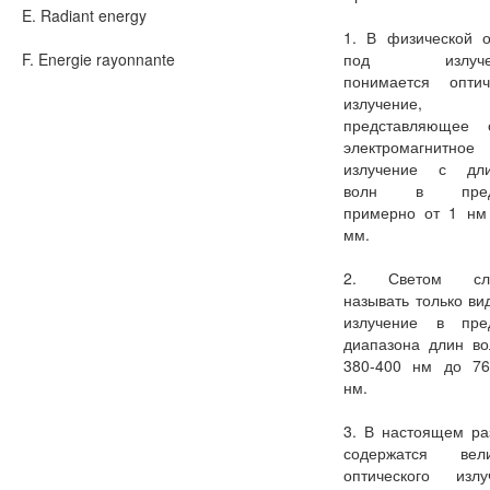
E. Radiant energy
1. В физической о
F. Energie rayonnante
под излуче
понимается оптич
излучение,
представляющее 
электромагнитное
излучение с дл
волн в пред
примерно от 1 нм
мм.
2. Светом сле
называть только ви
излучение в пре
диапазона длин во
380-400 нм до 76
нм.
3. В настоящем ра
содержатся вел
оптического излу