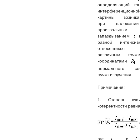
определяющий кон
интерференционно
картины, возник
при наложен
произвольным
запаздыванием
п
равной интенсивн
относящихс
различным точк
координатами
нормального се
пучка излучения.
Примечания:
1. Степень вза
когерентности равна
,
где
и