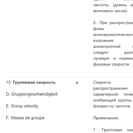
частоты (длины в
волнового числа).
2. При распростра
фазы
монохроматическог
излучени
анизотропной с
следует разли
лучевую и норма
фазовые скорости
13.
Групповая скорость
Скорость
распространения
D. Gruppengeschwindigkeit
характерной точ
огибающей группы 
E. Group velocity
близких по частоте.
F. Vitesse de groupe
Примечания:
1. Групповая ско