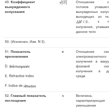
49.
Коэффициент
Отношение с
вынужденного
потоков упавше
испускания
вынужденных излуч
выходящих из т
, к по
излучения, упавше
данное тело
50. (Исключен, Изм. N 3).
51.
Показатель
Отношение скор
преломления
электромагнитного
излучения в ваку
D.
фазовой скор
излучения в да
Е. Refractive index
среде
F. Indice de
52.
Главный показатель
Величина,
поглощения
характеризующая
уменьшение