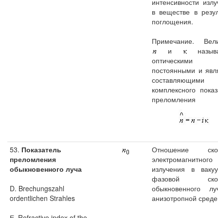
интенсивности излу
в веществе в резул
поглощения.
Примечание. Вел
и
называ
оптическими
постоянными и явл
составляющими
комплексного показ
преломления
53.
Показатель
Отношение скор
преломления
электромагнитного
обыкновенного луча
излучения в ваку
фазовой скор
D. Brechungszahl
обыкновенного л
ordentlichen Strahles
анизотропной среде
Е. Refractive index of the