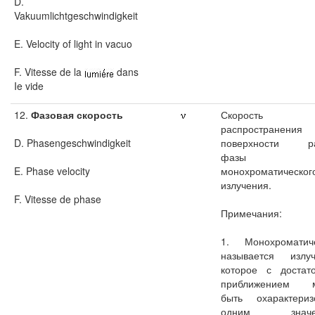
D.
Vakuumlichtgeschwindigkeit
E. Velocity of light in vacuo
F. Vitesse de la
dans
Ie vide
12.
Фазовая скорость
Скорость
распространения
D. Phasengeschwindigkeit
поверхности ра
фазы д
E. Phase velocity
монохроматическог
излучения.
F. Vitesse de phase
Примечания:
1. Монохроматич
называется излуч
которое с достат
приближением м
быть охарактериз
одним значе