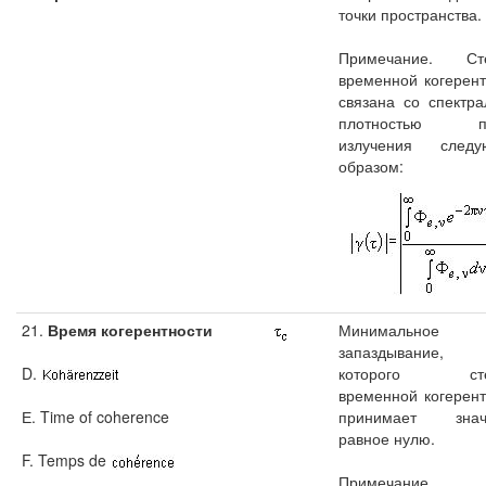
точки пространства.
Примечание. Ст
временной когерент
связана со спектра
плотностью по
излучения след
образом:
21.
Время когерентности
Минимальное
запаздывание,
D.
которого сте
временной когерент
Е. Time of coherence
принимает знач
равное нулю.
F. Temps de
Примечание. 