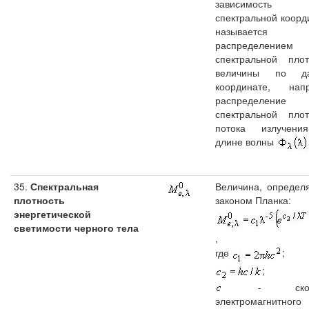
зависимость
спектральной коорд
называется
распределением
спектральной плот
величины по да
координате, нап
распределение
спектральной плот
потока излучен
длине волны
35.
Спектральная
Величина, определ
плотность
законом Планка:
энергетической
светимости черного тела
,
где
;
;
- скоро
электромагнитного