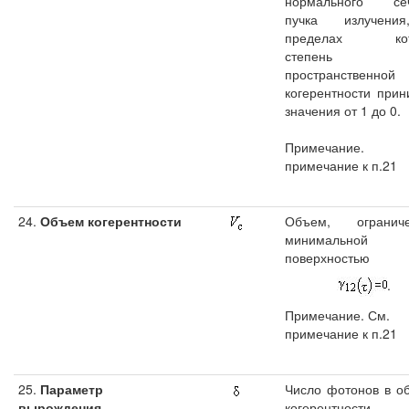
нормального се
пучка излучени
пределах кот
степень
пространственной
когерентности прин
значения от 1 до 0.
Примечание.
примечание к п.21
24.
Объем когерентности
Объем, огранич
минимальной
поверхностью
.
Примечание. См.
примечание к п.21
25.
Параметр
Число фотонов в о
вырождения
когерентности.