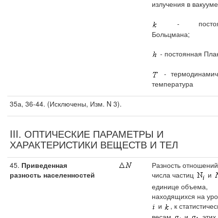
излучения в вакууме
- постоян
Больцмана;
- постоянная Пла
- термодинамич
температура
35а, 36-44. (Исключены, Изм. N 3).
III. ОПТИЧЕСКИЕ ПАРАМЕТРЫ И
ХАРАКТЕРИСТИКИ ВЕЩЕСТВ И ТЕЛ
45.
Приведенная
Разность отношений
разность населенностей
числа частиц
и
единице объема,
находящихся на уро
и
, к статистиче
весам
и
этих