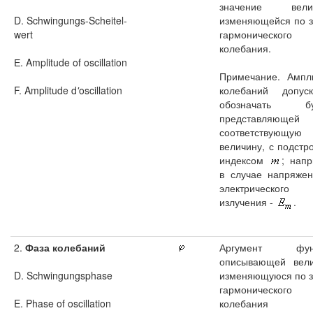
значение велич
D. Schwingungs-Scheitel-
изменяющейся по з
wert
гармонического
колебания.
Е. Amplitude of oscillation
Примечание. Ампл
F. Amplitude d
'
oscillation
колебаний допуск
обозначать бук
представляющей
соответствующую
величину, с подстр
индексом
; напр
в случае напряжен
электрического
излучения -
.
2.
Фаза колебаний
Аргумент функ
описывающей вели
D. Schwingungsphase
изменяющуюся по з
гармонического
E. Phase of oscillation
колебания