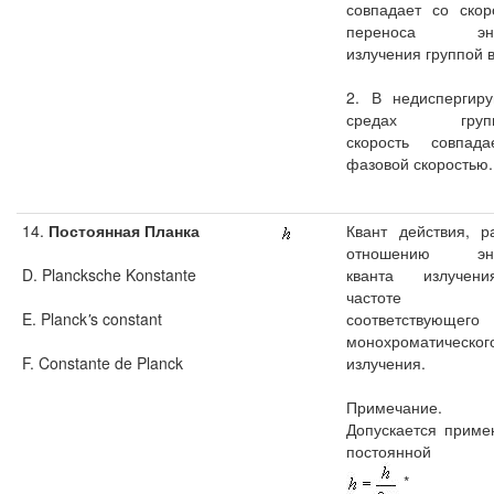
совпадает со скор
переноса эне
излучения группой 
2. В недиспергир
средах групп
скорость совпад
фазовой скоростью.
14.
Постоянная Планка
Квант действия, р
отношению эне
D. Plancksche Konstante
кванта излучен
частоте
E. Planck
'
s constant
соответствующег
монохроматическог
F. Constante de Planck
излучения.
Примечание.
Допускается приме
постоянной
*