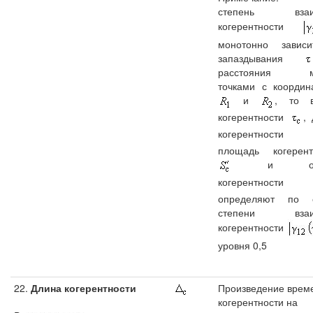
степень взаи
когерентности
монотонно завис
запаздывания
расстояния м
точками с координ
и
, то 
когерентности
,
когерентнос
площадь когерент
и объ
когерентности
определяют по 
степени взаи
когерентности
уровня 0,5
22.
Длина когерентности
Произведение врем
когерентности на