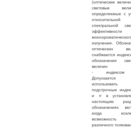
(оптические величи
световые велич
определяемые с у
относительной
спектральной све
эффективности
монохроматическог
излучения. Обозна
оптических вел
снабжаются индек
обозначения све
величин
- индекс
Допускаетс
использовать
подстрочные инде
и
в установл
настоящим разд
обозначениях вел
когда исклю
возможност
различного толкова