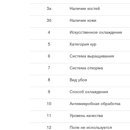
3а
Наличие костей
3б
Наличие кожи
4
Искусственное охлаждение
5
Категория кур
6
Система выращивания
7
Система откорма
8
Вид убоя
9
Способ охлаждения
10
Антимикробная обработка
11
Уровень качества
12
Поле не используется