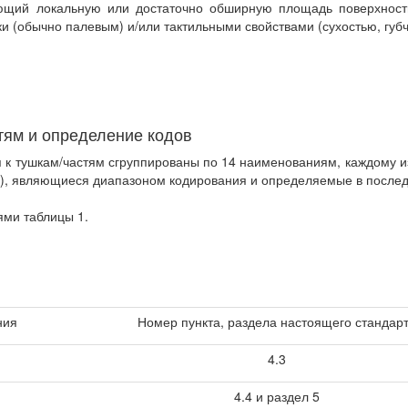
 локальную или достаточно обширную площадь поверхности т
и (обычно палевым) и/или тактильными свойствами (сухостью, гу
стям и определение кодов
я к тушкам/частям сгруппированы по 14 наименованиям, каждому и
я), являющиеся диапазоном кодирования и определяемые в послед
ми таблицы 1.
ния
Номер пункта, раздела настоящего стандар
4.3
4.4 и раздел 5