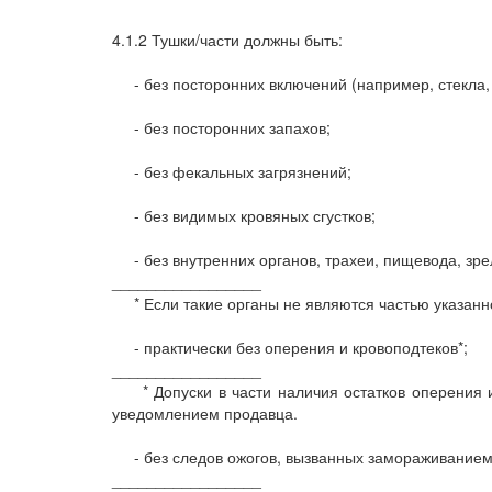
4.1.2 Тушки/части должны быть:
- без посторонних включений (например, стекла, 
- без посторонних запахов;
- без фекальных загрязнений;
- без видимых кровяных сгустков;
- без внутренних органов, трахеи, пищевода, зрел
_________________
* Если такие органы не являются частью указанно
- практически без оперения и кровоподтеков*;
_________________
* Допуски в части наличия остатков оперения и 
уведомлением продавца.
- без следов ожогов, вызванных замораживанием
_________________