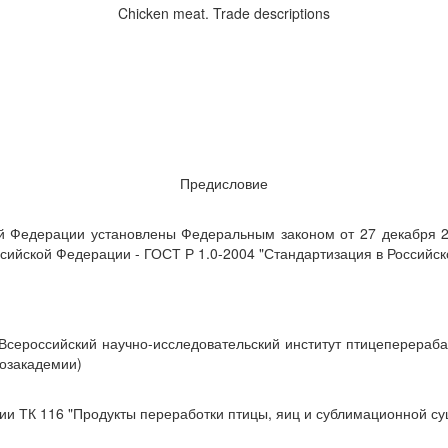
Chicken meat. Trade descriptions
Предисловие
едерации установлены Федеральным законом от 27 декабря 200
сийской Федерации - ГОСТ Р 1.0-2004 "Стандартизация в Российс
сероссийский научно-исследовательский институт птицеперераб
хозакадемии)
и ТК 116 "Продукты переработки птицы, яиц и сублимационной су