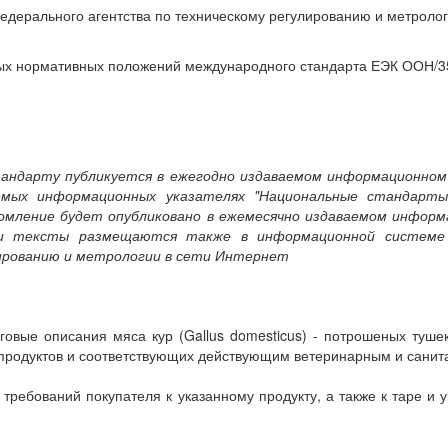
ального агентства по техническому регулированию и метрологии 
ых нормативных положений международного стандарта ЕЭК ООН/355 
андарту публикуется в ежегодно издаваемом информационном
аемых информационных указателях "Национальные стандарты
ление будет опубликовано в ежемесячно издаваемом информ
и тексты размещаются также в информационной системе 
ированию и метрологии в сети Интернет
е описания мяса кур (Gallus domesticus) - потрошеных тушек 
продуктов и соответствующих действующим ветеринарным и санит
ебований покупателя к указанному продукту, а также к таре и у