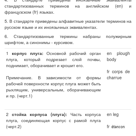
стандартизованных терминов на английском (en) и
французском (fr) языках.
5. В стандарте приведены алфавитные указатели терминов на
русском языке и их иноязычных эквивалентах.
6. Стандартизованные термины набраны полужирным
шрифтом, а синонимы - курсивом.
1
корпус плуга:
Основной рабочий орган
en plough
плуга, который подрезает слой почвы,
body
поднимает, оборачивает и крошит его.
fr corps de
Примечание. В зависимости от формы
charrue
рабочей поверхности корпус плуга может быть
рыхлящим, универсальным, оборачивающим
и пр. (черт.1)
2
стойка корпуса (плуга):
Часть корпуса
en leg
плуга, соединяющая корпус с рамой плуга
(черт.2)
fr