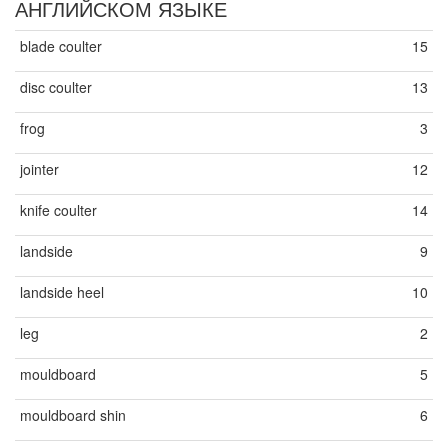
АНГЛИЙСКОМ ЯЗЫКЕ
blade coulter
15
disc coulter
13
frog
3
jointer
12
knife coulter
14
landside
9
landside heel
10
leg
2
mouldboard
5
mouldboard shin
6