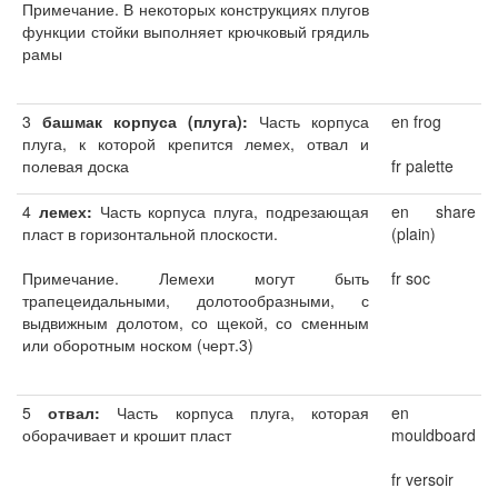
Примечание. В некоторых конструкциях плугов
функции стойки выполняет крючковый грядиль
рамы
3
башмак корпуса (плуга):
Часть корпуса
en frog
плуга, к которой крепится лемех, отвал и
полевая доска
fr palette
4
лемех:
Часть корпуса плуга, подрезающая
en share
пласт в горизонтальной плоскости.
(plain)
Примечание. Лемехи могут быть
fr soc
трапецеидальными, долотообразными, с
выдвижным долотом, со щекой, со сменным
или оборотным носком (черт.3)
5
отвал:
Часть корпуса плуга, которая
en
оборачивает и крошит пласт
mouldboard
fr versoir