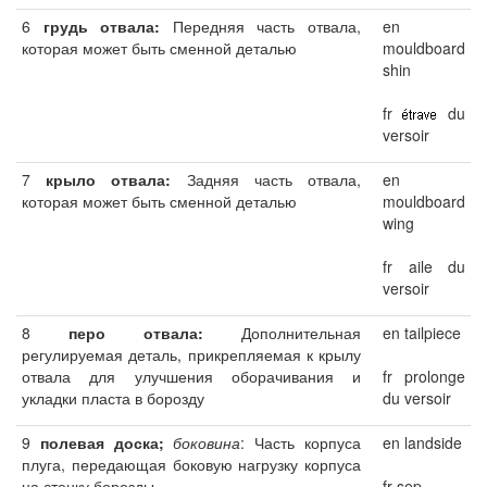
6
грудь отвала:
Передняя часть отвала,
en
которая может быть сменной деталью
mouldboard
shin
fr
du
versoir
7
крыло отвала:
Задняя часть отвала,
en
которая может быть сменной деталью
mouldboard
wing
fr aile du
versoir
8
перо отвала:
Дополнительная
en tailpiece
регулируемая деталь, прикрепляемая к крылу
отвала для улучшения оборачивания и
fr prolonge
укладки пласта в борозду
du versoir
9
полевая доска;
боковина
: Часть корпуса
en landside
плуга, передающая боковую нагрузку корпуса
на стенку борозды
fr sep