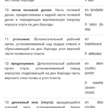
10
пятка полевой доски:
Часть полевой
en landside
доски, прикрепляемая к задней части полевой
heel
доски и передающая вертикальную нагрузку
корпуса плуга на дно борозды
fr talon du
sep
11
углосним:
Вспомогательный рабочий
en
орган, устанавливаемый над грудью отвала и
trashboard
сбрасывающий на дно борозды угол верхней
части почвенного пласта
fr
12
предплужник:
Дополнительный рабочий
en skim
орган плуга, устанавливаемый перед
coulter;
корпусом, подрезающий на дно борозды часть
jointer
верхнего слоя почвы и угол пласта
fr rasette
(avant-
corps)
13
дисковый нож (плуга):
вращающийся
en disc
плоский диск, устанавливаемый перед
coulter