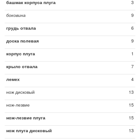
башмак корпуса плуга
3
боковина
9
грудь отвала
6
доска полевая
9
корпус плуга
1
крыло отвала
7
лемех
4
нож дисковый
13
нож-лезвие
15
нож-лезвие плуга
15
нож плуга дисковый
13