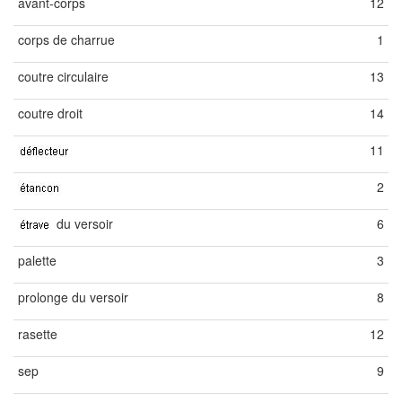
avant-corps
12
corps de charrue
1
coutre circulaire
13
coutre droit
14
11
2
du versoir
6
palette
3
prolonge du versoir
8
rasette
12
sep
9