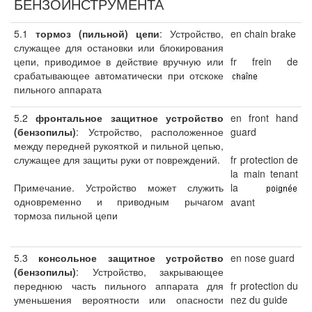
БЕНЗОИНСТРУМЕНТА
5.1
тормоз (пильной) цепи
: Устройство,
en chain brake
служащее для остановки или блокирования
цепи, приводимое в действие вручную или
fr frein de
срабатывающее автоматически при отскоке
пильного аппарата
5.2
фронтальное защитное устройство
en front hand
(бензопилы)
: Устройство, расположенное
guard
между передней рукояткой и пильной цепью,
служащее для защиты руки от повреждений.
fr protection de
la main tenant
Примечание. Устройство может служить
la
одновременно и приводным рычагом
avant
тормоза пильной цепи
5.3
консольное защитное устройство
en nose guard
(бензопилы)
: Устройство, закрывающее
переднюю часть пильного аппарата для
fr protection du
уменьшения вероятности или опасности
nez du guide