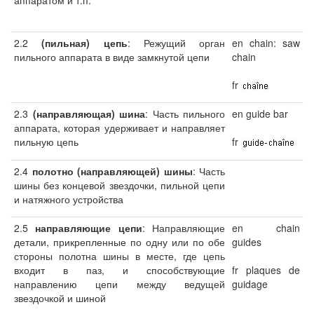
аппаратом и т.п.
2.2
(пильная) цепь
: Режущий орган
en chain: saw
пильного аппарата в виде замкнутой цепи
chain
fr
2.3
(направляющая) шина
: Часть пильного
en guide bar
аппарата, которая удерживает и направляет
пильную цепь
fr
2.4
полотно (направляющей) шины
: Часть
шины без концевой звездочки, пильной цепи
и натяжного устройства
2.5
направляющие цепи
: Направляющие
en chain
детали, прикрепленные по одну или по обе
guides
стороны полотна шины в месте, где цепь
входит в паз, и способствующие
fr plaques de
направлению цепи между ведущей
guidage
звездочкой и шиной