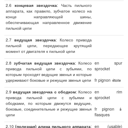
2.6
концевая звездочка
: Часть пильного
аппарата, как правило, зубчатое колесо на
конце направляющей шины,
обеспечивающая направленное движение
пильной цепи
2.7
ведущая звездочка
: Колесо привода
пильной цепи, передающее крутящий
момент от двигателя к пильной цепи
2.8
зубчатая ведущая звездочка
: Колесо
en spur
привода пильной цепи с зубьями, по
sprocket
которым проходят ведущие звенья и которые
удерживают боковые и режущие звенья цепи
fr pignon
2.9
ведущая звездочка с ободком
: Колесо
en rim
привода пильной цепи с зубьями и
sprocket
ободками, по которым движутся ведущие,
боковые, соединительные и режущие звенья
fr pignon
цепи
flasques
2.10
(полезная) длина пильного аппарата
:
en (usable)