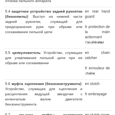
отскока пильного аппарата
5.4
защитное устройство задней рукоятки
en rear hand
(бензопилы)
: Выступ на нижней части
guard
задней рукоятки, служащий для
предохранения руки при обрыве или
fr protection de
соскакивании пильной цепи
la main
actionnant
5.5
цепеуловитель
: Устройство, служащее
en chain
для улавливания пильной цепи при ее
catcher
обрыве или соскакивании
fr enrouleur de
5.6
муфта сцепления (бензоинструмента)
:
en clutch
Устройство, служащее для сцепления и
расцепления ведущей звездочки с
fr embrayage
коленчатым валом двигателя
бензоинструмента
5.7
крышка муфты сцепления
en clutch cover