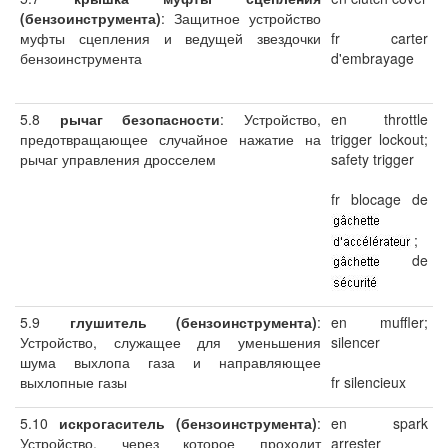
(бензоинструмента)
: Защитное устройство
муфты сцепления и ведущей звездочки
fr carter
бензоинструмента
d'embrayage
5.8
рычаг безопасности
: Устройство,
en throttle
предотвращающее случайное нажатие на
trigger lockout;
рычаг управления дросселем
safety trigger
fr blocage de
;
de
5.9
глушитель (бензоинструмента)
:
en muffler;
Устройство, служащее для уменьшения
silencer
шума выхлопа газа и направляющее
выхлопные газы
fr silencieux
5.10
искрогаситель (бензоинструмента)
:
en spark
Устройство, через которое проходит
arrester