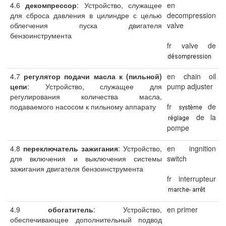
4.6
декомпрессор
: Устройство, служащее
en
для сброса давления в цилиндре с целью
decompression
облегчения пуска двигателя
valve
бензоинструмента
fr valve de
4.7
регулятор подачи масла к (пильной)
en chain oil
цепи
: Устройство, служащее для
pump adjuster
регулирования количества масла,
подаваемого насосом к пильному аппарату
fr
de
de la
pompe
4.8
переключатель зажигания
: Устройство,
en ingnition
для включения и выключения системы
switch
зажигания двигателя бензоинструмента
fr interrupteur
4.9
обогатитель
: Устройство,
en primer
обеспечивающее дополнительный подвод