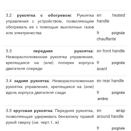
3.2
рукоятка с обогревом
: Рукоятка
en heated
управления с устройством, позволяющим
handle
обогревать ее с помощью выхлопных газов
или электричества
fr
chauffante
3.3
передняя рукоятка
:
en front handle
Низкорасположенная рукоятка управления,
крепящаяся на (или) поперек корпуса
fr
двигателя спереди
avant
3.4
задняя рукоятка
: Низкорасположенная
en rear handle
рукоятка управления, крепящаяся на (или)
вдоль корпуса двигателя сзади
fr
3.5
круговая рукоятка
: Передняя рукоятка,
en wrap
позволяющая удерживать бензопилу правой
around handle
рукой сверху (см. черт.1, ж)
fr