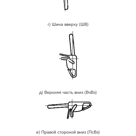
г) Шина вверху (ШВ)
д) Верхняя часть вниз (ВчВз)
е) Правой стороной вниз (ПсВз)