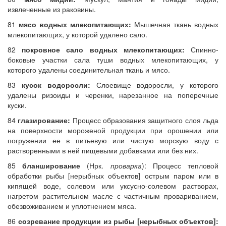
извлеченные из раковины.
81
мясо водных млекопитающих:
Мышечная ткань водных
млекопитающих, у которой удалено сало.
82
покровное сало водных млекопитающих:
Спинно-
боковые участки сала туши водных млекопитающих, у
которого удалены соединительная ткань и мясо.
83
кусок водоросли:
Слоевище водоросли, у которого
удалены ризоиды и черенки, нарезанное на поперечные
куски.
84
глазирование:
Процесс образования защитного слоя льда
на поверхности мороженой продукции при орошении или
погружении ее в питьевую или чистую морскую воду с
растворенными в ней пищевыми добавками или без них.
85
бланширование
(Нрк.
проварка
): Процесс тепловой
обработки рыбы [нерыбных объектов] острым паром или в
кипящей воде, солевом или уксусно-солевом растворах,
нагретом растительном масле с частичным провариванием,
обезвоживанием и уплотнением мяса.
86
созревание продукции из рыбы [нерыбных объектов]: