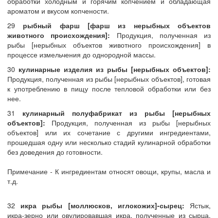
обработки холодным и горячим копчением и обладающая
ароматом и вкусом копчености.
29
рыбный фарш [фарш из нерыбных объектов
животного происхождения]:
Продукция, полученная из
рыбы [нерыбных объектов животного происхождения] в
процессе измельчения до однородной массы.
30
кулинарные изделия из рыбы [нерыбных объектов]:
Продукция, полученная из рыбы [нерыбных объектов], готовая
к употреблению в пищу после тепловой обработки или без
нее.
31
кулинарный полуфабрикат из рыбы [нерыбных
объектов]:
Продукция, полученная из рыбы [нерыбных
объектов] или их сочетание с другими ингредиентами,
прошедшая одну или несколько стадий кулинарной обработки
без доведения до готовности.
Примечание - К ингредиентам относят овощи, крупы, масла и
т.д.
32
икра рыбы [моллюсков, иглокожих]-сырец:
Ястык,
икра-зерно или овулировавшая икра, полученные из сырца,