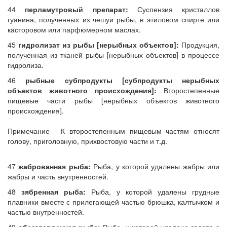
44
перламутровый препарат:
Суспензия кристаллов
гуанина, полученных из чешуи рыбы, в этиловом спирте или
касторовом или парфюмерном маслах.
45
гидролизат из рыбы [нерыбных объектов]:
Продукция,
полученная из тканей рыбы [нерыбных объектов] в процессе
гидролиза.
46
рыбные субпродукты [субпродукты нерыбных
объектов животного происхождения]:
Второстепенные
пищевые части рыбы [нерыбных объектов животного
происхождения].
Примечание - К второстепенным пищевым частям относят
голову, приголовную, прихвостовую части и т.д.
47
жаброванная рыба:
Рыба, у которой удалены жабры или
жабры и часть внутренностей.
48
зябренная рыба:
Рыба, у которой удалены грудные
плавники вместе с прилегающей частью брюшка, калтычком и
частью внутренностей.