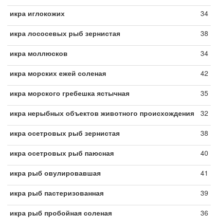
икра иглокожих
34
икра лососевых рыб зернистая
38
икра моллюсков
34
икра морских ежей соленая
42
икра морского гребешка ястычная
35
икра нерыбных объектов животного происхождения
32
икра осетровых рыб зернистая
38
икра осетровых рыб паюсная
40
икра рыб овулировавшая
41
икра рыб пастеризованная
39
икра рыб пробойная соленая
36