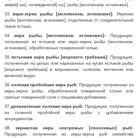
живой[-ых], охлажденной[-ых], рыбы [моллюсков, иглокожих].
33
икра-зерно рыбы [моллюсков, иглокожих]:
Икринки
рыбы [моллюсков, иглокожих], отделенные от соединительной
ткани ястыка.
34
икра рыбы [моллюсков, иглокожих]:
Продукция,
полученная из ястыков или икры-зерна рыбы [моллюсков,
иглокожих], обработанных поваренной солью.
35
ястычная икра рыбы [морского гребешка]:
Продукция,
полученная из целых или нарезанных на куски ястыков рыбы
[морского гребешка] в мороженом, соленом, копченом или
вяленом видах.
36
соленая пробойная икра рыб:
Продукция, полученная из
икры-зерна рыбы, обработанной поваренной солью или
смесью поваренной соли с пищевыми добавками.
37
деликатесная соленая икра рыб:
Продукция, полученная
из соленой пробойной икры рыбы с добавлением
ингредиентов.
38
зернистая икра осетровых [лососевых] рыб:
Продукция, полученная из икры-зерна рыб семейства