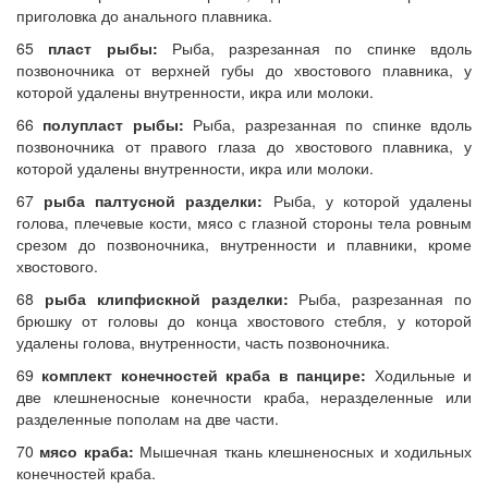
приголовка до анального плавника.
65
пласт рыбы:
Рыба, разрезанная по спинке вдоль
позвоночника от верхней губы до хвостового плавника, у
которой удалены внутренности, икра или молоки.
66
полупласт рыбы:
Рыба, разрезанная по спинке вдоль
позвоночника от правого глаза до хвостового плавника, у
которой удалены внутренности, икра или молоки.
67
рыба палтусной разделки:
Рыба, у которой удалены
голова, плечевые кости, мясо с глазной стороны тела ровным
срезом до позвоночника, внутренности и плавники, кроме
хвостового.
68
рыба клипфискной разделки:
Рыба, разрезанная по
брюшку от головы до конца хвостового стебля, у которой
удалены голова, внутренности, часть позвоночника.
69
комплект конечностей краба в панцире:
Ходильные и
две клешненосные конечности краба, неразделенные или
разделенные пополам на две части.
70
мясо краба:
Мышечная ткань клешненосных и ходильных
конечностей краба.