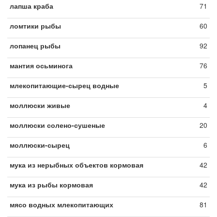
лапша краба
71
ломтики рыбы
60
лопанец рыбы
92
мантия осьминога
76
млекопитающие-сырец водные
5
моллюски живые
4
моллюски солено-сушеные
20
моллюски-сырец
6
мука из нерыбных объектов кормовая
42
мука из рыбы кормовая
42
мясо водных млекопитающих
81