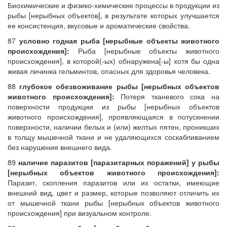
Биохимические и физико-химические процессы в продукции из
рыбы [нерыбных объектов], в результате которых улучшается
ее консистенция, вкусовые и ароматические свойства.
87
условно годная рыба [нерыбные объекты животного
происхождения]:
Рыба [нерыбные объекты животного
происхождения], в которой(-ых) обнаружена[-ы] хотя бы одна
живая личинка гельминтов, опасных для здоровья человека.
88
глубокое обезвоживание рыбы [нерыбных объектов
животного происхождения]:
Потеря тканевого сока на
поверхности продукции из рыбы [нерыбных объектов
животного происхождения], проявляющаяся в потускнении
поверхности, наличии белых и (или) желтых пятен, проникших
в толщу мышечной ткани и не удаляющихся соскабливанием
без нарушения внешнего вида.
89
наличие паразитов [паразитарных поражений] у рыбы
[нерыбных объектов животного происхождения]:
Паразит, скопления паразитов или их остатки, имеющие
внешний вид, цвет и размер, которые позволяют отличить их
от мышечной ткани рыбы [нерыбных объектов животного
происхождения] при визуальном контроле.