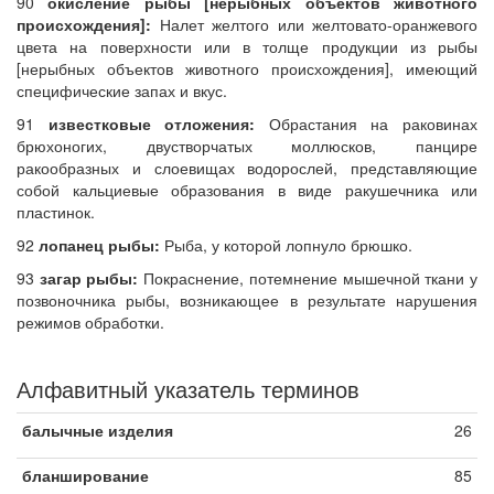
90
окисление рыбы [нерыбных объектов животного
происхождения]:
Налет желтого или желтовато-оранжевого
цвета на поверхности или в толще продукции из рыбы
[нерыбных объектов животного происхождения], имеющий
специфические запах и вкус.
91
известковые отложения:
Обрастания на раковинах
брюхоногих, двустворчатых моллюсков, панцире
ракообразных и слоевищах водорослей, представляющие
собой кальциевые образования в виде ракушечника или
пластинок.
92
лопанец рыбы:
Рыба, у которой лопнуло брюшко.
93
загар рыбы:
Покраснение, потемнение мышечной ткани у
позвоночника рыбы, возникающее в результате нарушения
режимов обработки.
Алфавитный указатель терминов
балычные изделия
26
бланширование
85