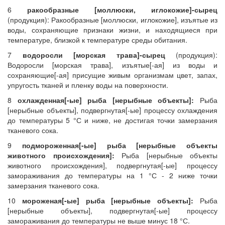
6
ракообразные [моллюски, иглокожие]-сырец
(продукция): Ракообразные [моллюски, иглокожие], изъятые из
воды, сохраняющие признаки жизни, и находящиеся при
температуре, близкой к температуре среды обитания.
7
водоросли [морская трава]-сырец
(продукция):
Водоросли [морская трава], изъятые[-ая] из воды и
сохраняющие[-ая] присущие живым организмам цвет, запах,
упругость тканей и пленку воды на поверхности.
8
охлажденная[-ые] рыба [нерыбные объекты]:
Рыба
[нерыбные объекты], подвергнутая[-ые] процессу охлаждения
до температуры 5 °С и ниже, не достигая точки замерзания
тканевого сока.
9
подмороженная[-ые] рыба [нерыбные объекты
животного происхождения]:
Рыба [нерыбные объекты
животного происхождения], подвергнутая[-ые] процессу
замораживания до температуры на 1 °С - 2 ниже точки
замерзания тканевого сока.
10
мороженая[-ые] рыба [нерыбные объекты]:
Рыба
[нерыбные объекты], подвергнутая[-ые] процессу
замораживания до температуры не выше минус 18 °С.