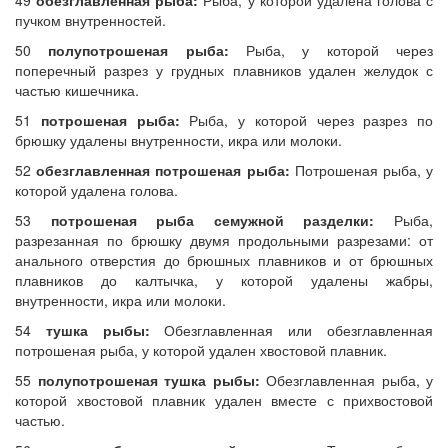
49
обезглавленная рыба:
Рыба, у которой удалена голова с
пучком внутренностей.
50
полупотрошеная рыба:
Рыба, у которой через
поперечный разрез у грудных плавников удален желудок с
частью кишечника.
51
потрошеная рыба:
Рыба, у которой через разрез по
брюшку удалены внутренности, икра или молоки.
52
обезглавленная потрошеная рыба:
Потрошеная рыба, у
которой удалена голова.
53
потрошеная рыба семужной разделки:
Рыба,
разрезанная по брюшку двумя продольными разрезами: от
анального отверстия до брюшных плавников и от брюшных
плавников до калтычка, у которой удалены жабры,
внутренности, икра или молоки.
54
тушка рыбы:
Обезглавленная или обезглавленная
потрошеная рыба, у которой удален хвостовой плавник.
55
полупотрошеная тушка рыбы:
Обезглавленная рыба, у
которой хвостовой плавник удален вместе с прихвостовой
частью.