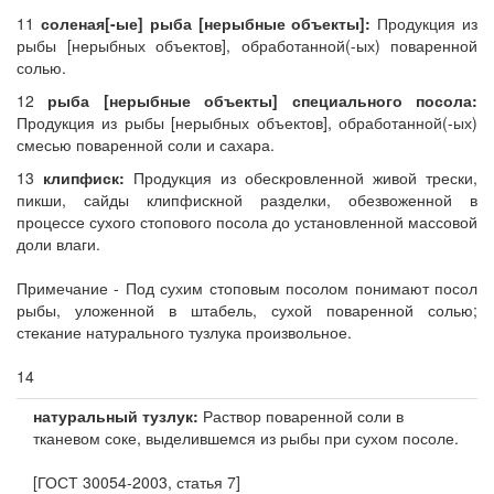
11
соленая[-ые] рыба [нерыбные объекты]:
Продукция из
рыбы [нерыбных объектов], обработанной(-ых) поваренной
солью.
12
рыба [нерыбные объекты] специального посола:
Продукция из рыбы [нерыбных объектов], обработанной(-ых)
смесью поваренной соли и сахара.
13
клипфиск:
Продукция из обескровленной живой трески,
пикши, сайды клипфискной разделки, обезвоженной в
процессе сухого стопового посола до установленной массовой
доли влаги.
Примечание - Под сухим стоповым посолом понимают посол
рыбы, уложенной в штабель, сухой поваренной солью;
стекание натурального тузлука произвольное.
14
натуральный тузлук:
Раствор поваренной соли в
тканевом соке, выделившемся из рыбы при сухом посоле.
[ГОСТ 30054-2003, статья 7]