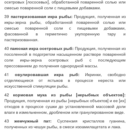
осетровых [лососевых], обработанной поваренной солью или
смесью поваренной соли с пищевыми добавками.
39
пастеризованная икра рыбы:
Продукция, полученная из
икры-зерна рыбы, обработанной поваренной солью или
смесью поваренной соли с пищевыми добавками,
фасованной в герметично укупоренную тару и
пастеризованная.
40
паюсная икра осетровых рыб:
Продукция, полученная из
посоленной в подогретом насыщенном растворе поваренной
соли икры-зерна осетровых рыб с последующим
прессованием до получения однородной массы.
41
овулировавшая икра рыб:
Икринки, свободно
отделяющиеся от ястыков в процессе нереста или
искусственной стимуляции рыбы.
42
кормовая мука из рыбы [нерыбных объектов]:
Продукция, полученная из рыбы [нерыбных объектов] и ее [их]
отходов в процессе сушки до установленной массовой доли
влаги в измельченном, дробленом или гранулированном виде.
43
жемчужный пат:
Суспензия кристаллов гуанина,
полученных из чешуи рыбы, в смеси изоамилацетата и лака.