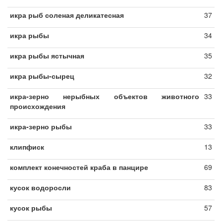
икра рыб соленая деликатесная
37
икра рыбы
34
икра рыбы ястычная
35
икра рыбы-сырец
32
икра-зерно нерыбных объектов животного
33
происхождения
икра-зерно рыбы
33
клипфиск
13
комплект конечностей краба в панцире
69
кусок водоросли
83
кусок рыбы
57