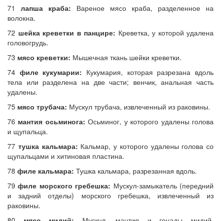
71
лапша краба:
Вареное мясо краба, разделенное на
волокна.
72
шейка креветки в панцире:
Креветка, у которой удалена
головогрудь.
73
мясо креветки:
Мышечная ткань шейки креветки.
74
филе кукумарии:
Кукумария, которая разрезана вдоль
тела или разделена на две части; венчик, анальная часть
удалены.
75
мясо трубача:
Мускул трубача, извлеченный из раковины.
76
мантия осьминога:
Осьминог, у которого удалены голова
и щупальца.
77
тушка кальмара:
Кальмар, у которого удалены голова со
щупальцами и хитиновая пластина.
78
филе кальмара:
Тушка кальмара, разрезанная вдоль.
79
филе морского гребешка:
Мускул-замыкатель (передний
и задний отделы) морского гребешка, извлеченный из
раковины.
80
мясо мидий:
Мускул, мантия и гонады мидий,