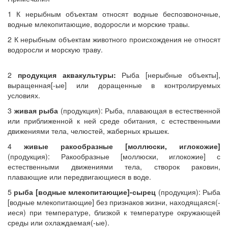
1 К нерыбным объектам относят водные беспозвоночные,
водные млекопитающие, водоросли и морские травы.
2 К нерыбным объектам животного происхождения не относят
водоросли и морскую траву.
2
продукция аквакультуры:
Рыба [нерыбные объекты],
выращенная[-ые] или доращенные в контролируемых
условиях.
3
живая рыба
(продукция): Рыба, плавающая в естественной
или приближенной к ней среде обитания, с естественными
движениями тела, челюстей, жаберных крышек.
4
живые ракообразные [моллюски, иглокожие]
(продукция): Ракообразные [моллюски, иглокожие] с
естественными движениями тела, створок раковин,
плавающие или передвигающиеся в воде.
5
рыба [водные млекопитающие]-сырец
(продукция): Рыба
[водные млекопитающие] без признаков жизни, находящаяся(-
иеся) при температуре, близкой к температуре окружающей
среды или охлаждаемая(-ые).