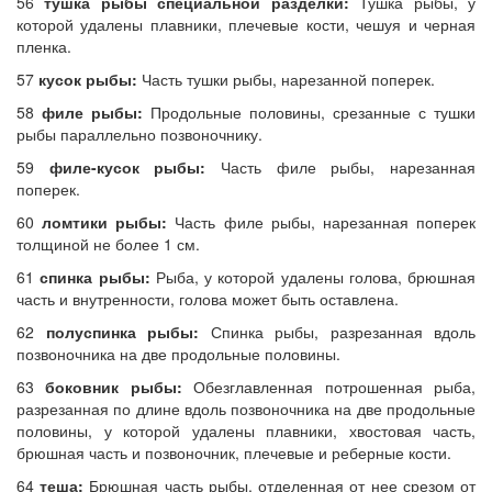
56
тушка рыбы специальной разделки:
Тушка рыбы, у
которой удалены плавники, плечевые кости, чешуя и черная
пленка.
57
кусок рыбы:
Часть тушки рыбы, нарезанной поперек.
58
филе рыбы:
Продольные половины, срезанные с тушки
рыбы параллельно позвоночнику.
59
филе-кусок рыбы:
Часть филе рыбы, нарезанная
поперек.
60
ломтики рыбы:
Часть филе рыбы, нарезанная поперек
толщиной не более 1 см.
61
спинка рыбы:
Рыба, у которой удалены голова, брюшная
часть и внутренности, голова может быть оставлена.
62
полуспинка рыбы:
Спинка рыбы, разрезанная вдоль
позвоночника на две продольные половины.
63
боковник рыбы:
Обезглавленная потрошенная рыба,
разрезанная по длине вдоль позвоночника на две продольные
половины, у которой удалены плавники, хвостовая часть,
брюшная часть и позвоночник, плечевые и реберные кости.
64
теша:
Брюшная часть рыбы, отделенная от нее срезом от