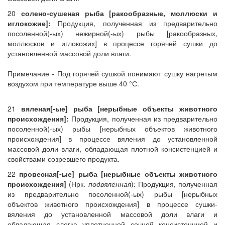
20
солено-сушеная рыба [ракообразные, моллюски и
иглокожие]:
Продукция, полученная из предварительно
посоленной(-ых) нежирной(-ых) рыбы [ракообразных,
моллюсков и иглокожих] в процессе горячей сушки до
установленной массовой доли влаги.
Примечание - Под горячей сушкой понимают сушку нагретым
воздухом при температуре выше 40 °С.
21
вяленая[-ые] рыба [нерыбные объекты животного
происхождения]:
Продукция, полученная из предварительно
посоленной(-ых) рыбы [нерыбных объектов животного
происхождения] в процессе вяления до установленной
массовой доли влаги, обладающая плотной консистенцией и
свойствами созревшего продукта.
22
провесная[-ые] рыба [нерыбные объекты животного
происхождения]
(Нрк.
подвяленная
): Продукция, полученная
из предварительно посоленной(-ых) рыбы [нерыбных
объектов животного происхождения] в процессе сушки-
вяления до установленной массовой доли влаги и
обладающая слегка уплотненной сочной консистенцией и