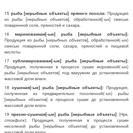
15
рыба [нерыбные объекты] пряного посола:
Продукция
из рыбы [нерыбных объектов], обработанной[-ых] смесью
поваренной соли, пряностей и сахара.
16
маринованная[-ые] рыба [нерыбные объекты]:
Продукция из рыбы [нерыбных объектов], обработанной(-ых)
смесью поваренной соли, сахара, пряностей и пищевой
кислоты.
17
сублимированная[-ые] рыба [нерыбные объекты]:
Продукция, полученная в процессе сушки мороженой(-ых)
рыбы [нерыбных объектов] под вакуумом до установленной
массовой доли влаги.
18
сушеная[-ые] рыба [нерыбные объекты]:
Продукция,
полученная из предварительно посоленной(-ых) рыбы
[нерыбных объектов] в процессе сушки до установленной
массовой доли влаги.
19
пресно-сушеная[-ые] рыба [нерыбные объекты]
(Нрк.
стокфиск
): Продукция, полученная в процессе сушки
несоленой рыбы [нерыбных объектов] до установленной
массовой доли влаги.