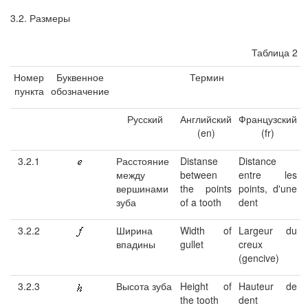
3.2. Размеры
Таблица 2
Номер
Буквенное
Термин
пункта
обозначение
Русский
Английский
Французский
(en)
(fr)
3.2.1
Расстояние
Distanse
Distance
между
between
entre les
вершинами
the points
points, d'une
зуба
of a tooth
dent
3.2.2
Ширина
Width of
Largeur du
впадины
gullet
creux
(gencive)
3.2.3
Высота зуба
Height of
Hauteur de
the tooth
dent