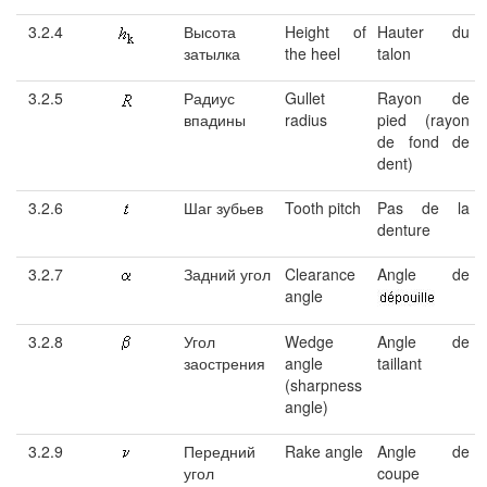
3.2.4
Высота
Height of
Hauter du
затылка
the heel
talon
3.2.5
Радиус
Gullet
Rayon de
впадины
radius
pied (rayon
de fond de
dent)
3.2.6
Шаг зубьев
Tooth pitch
Pas de la
denture
3.2.7
Задний угол
Clearance
Angle de
angle
3.2.8
Угол
Wedge
Angle de
заострения
angle
taillant
(sharpness
angle)
3.2.9
Передний
Rake angle
Angle de
угол
coupe