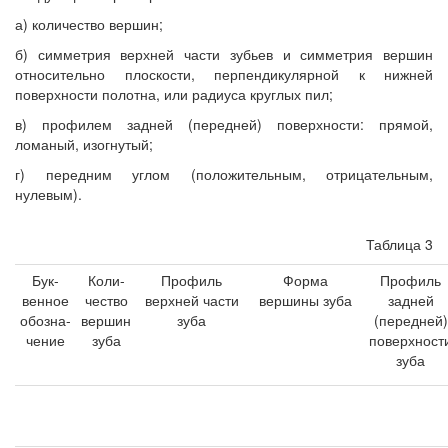
а) количество вершин;
б) симметрия верхней части зубьев и симметрия вершин
относительно плоскости, перпендикулярной к нижней
поверхности полотна, или радиуса круглых пил;
в) профилем задней (передней) поверхности: прямой,
ломаный, изогнутый;
г) передним углом (положительным, отрицательным,
нулевым).
Таблица 3
Бук-
Коли-
Профиль
Форма
Профиль
венное
чество
верхней части
вершины зуба
задней
обозна-
вершин
зуба
(передней)
чение
зуба
поверхност
зуба