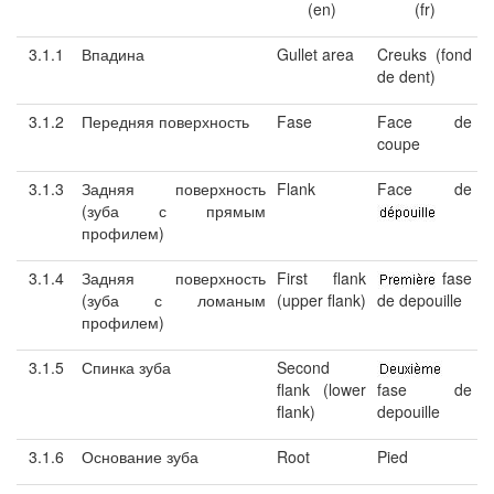
(en)
(fr)
3.1.1
Впадина
Gullet area
Creuks (fond
de dent)
3.1.2
Передняя поверхность
Fase
Face de
coupe
3.1.3
Задняя поверхность
Flank
Face de
(зуба с прямым
профилем)
3.1.4
Задняя поверхность
First flank
fase
(зуба с ломаным
(upper flank)
de depouille
профилем)
3.1.5
Спинка зуба
Second
flank (lower
fase de
flank)
depouille
3.1.6
Основание зуба
Root
Pied