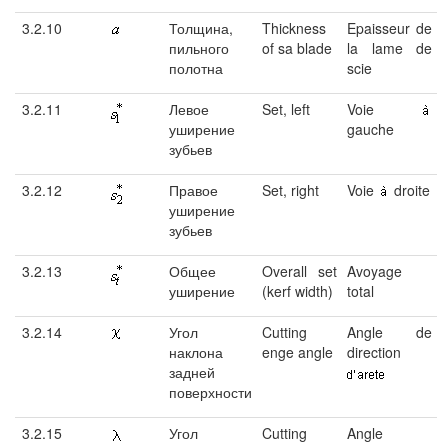
3.2.10
Толщина,
Thickness
Epaisseur de
пильного
of sa blade
la lame de
полотна
scie
3.2.11
Левое
Set, left
Voie
уширение
gauche
зубьев
3.2.12
Правое
Set, right
Voie
droite
уширение
зубьев
3.2.13
Общее
Overall set
Avoyage
уширение
(kerf width)
total
3.2.14
Угол
Cutting
Angle de
наклона
enge angle
direction
задней
поверхности
3.2.15
Угол
Cutting
Angle