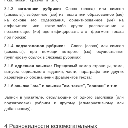
3.1.3
заголовки рубрики:
Слово (слова) или символ
(символы), выбранное (ые) из текста или образованное (ые)
на основе его содержания, ориентированное (ые) на
алфавитное или какое-либо другое расположение и
позволяющее (ие) идентифицировать этот фрагмент текста
при поиске;
3.1.4
подзаголовок рубрики:
- Слово (слова) или символ
(символы), при помощи которого (ых) осуществляют
группировку ссылок в сложных рубриках;
3.1.5
адресная ссылка:
Порядковый номер страницы, тома,
выпуска сериального издания, части, параграфа или других
характерных обозначений фрагментов текста;
3.1.6
ссылка "см." и ссылки "см. также", "сравни" и т.п:
Записи в указателе, отсылающие от одного заголовка (или
подзаголовка) рубрики к другому (альтернативному или
добавочному).
4 Разновидности вспомогательных