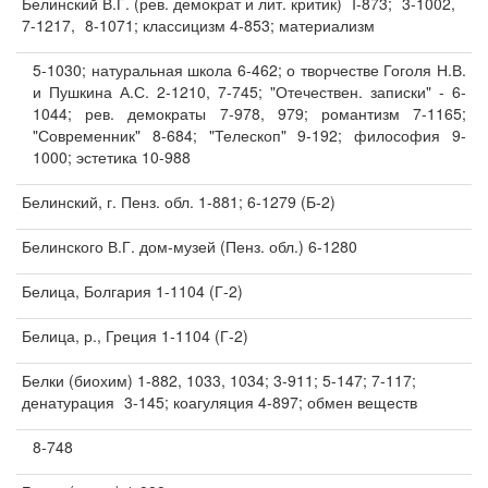
Белинский В.Г. (рев. демократ и лит. критик)
I-873;
3-1002,
7-1217,
8-1071; классицизм 4-853; материализм
5-1030; натуральная школа 6-462; о творчестве Гоголя Н.В.
и Пушкина А.С. 2-1210, 7-745; "Отечествен. записки" - 6-
1044; рев. демократы 7-978, 979; романтизм 7-1165;
"Современник" 8-684; "Телескоп" 9-192; философия 9-
1000; эстетика 10-988
Белинский, г. Пенз. обл. 1-881; 6-1279 (Б-2)
Белинского В.Г. дом-музей (Пенз. обл.) 6-1280
Белица, Болгария 1-1104 (Г-2)
Белица, р., Греция 1-1104 (Г-2)
Белки (биохим) 1-882, 1033, 1034; 3-911; 5-147; 7-117;
денатурация
3-145; коагуляция 4-897; обмен веществ
8-748