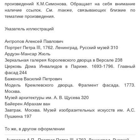
произведений К.М.Симонова. Обращает на себя внимание
наличие ссылок.
См. также,
связывающих близкие по
тематике произведения.
Указатель иллюстраций
Антропов Алексей Павлович
Портрет Петра III, 1762. Ленинград. Русский музей 310
Ардуэн-Мансар Жюль
Зеркальная галерея Королевского дворца в Версале 238
Церковь Дома Инвалидов в Париже. 1693-1796. Главный
фасад 244
Баженов Василий Петрович
Модель Кремлевского дворца. Фрагмент фасада. 1773.
Москва.
Музей архитектуры им. А. В. Щусева 320
Байерен Абрахам ван
Завтрак. Москва. Музей изобразительных искусств им. А.С.
Пушкина 197
То же, в другом оформлении
Антропов А.П., Портрет Петра III. 1762. Ленинград. Русский