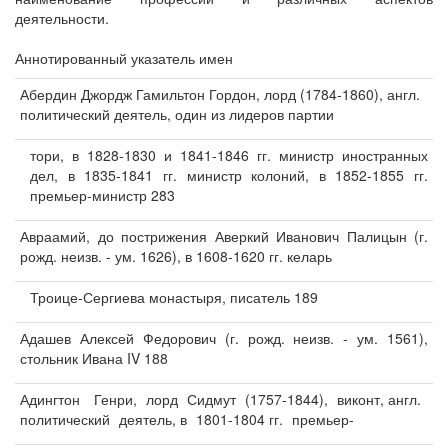
деятельности.
Аннотированный указатель имен
Абердин Джордж Гамильтон Гордон, лорд (1784-1860), англ.
политический деятель, один из лидеров партии
тори, в 1828-1830 и 1841-1846 гг. министр иностранных
дел, в 1835-1841 гг. министр колоний, в 1852-1855 гг.
премьер-министр 283
Авраамий, до пострижения Аверкий Иванович Палицын (г.
рожд. неизв. - ум. 1626), в 1608-1620 гг. келарь
Троице-Сергиева монастыря, писатель 189
Адашев Алексей Федорович (г. рожд. неизв. - ум. 1561),
стольник Ивана IV 188
Адингтон
Генри,
лорд
Сидмут
(1757-1844),
виконт, англ.
политический
деятель, в
1801-1804 гг.
премьер-