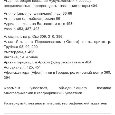
Агаряне, общее название мусульманских и вообще
нехристианских народов; здесь - казанские татары 404
Агняне (англяне, англичане), нар. 66-68
Агнянская (английская) земля 66
Адрианополь, г. на Балканском п-ве 453
Азов, г. 453, 487, 493
Алексин, г. на р. Оке 309, 310, 386
Альта Лта, р. в Переяславском (Южном) княж., приток р.
Трубежа 98, 99, 290
Амстердам, г. 498
Англяне, см. Агняне
Арский городок, г. в Арской (Удмуртской) земле 404
Астрахань, г. 425, 451
Афонская гора (Афон), п-ов в Греции, религиозный центр 369,
394
Фрагмент указателя, объединяющего воедино
этнографический и географический указатели.
Развернутый, или аналитический, географический указатель