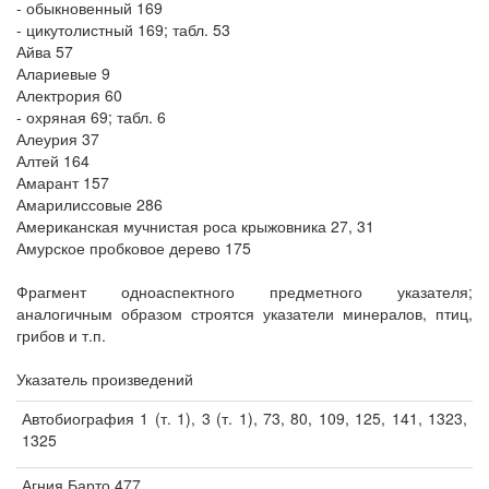
- обыкновенный 169
- цикутолистный 169; табл. 53
Айва 57
Алариевые 9
Алектрория 60
- охряная 69; табл. 6
Алеурия 37
Алтей 164
Амарант 157
Амарилиссовые 286
Американская мучнистая роса крыжовника 27, 31
Амурское пробковое дерево 175
Фрагмент одноаспектного предметного указателя;
аналогичным образом строятся указатели минералов, птиц,
грибов и т.п.
Указатель произведений
Автобиография 1 (т. 1), 3 (т. 1), 73, 80, 109, 125, 141, 1323,
1325
Агния Барто 477