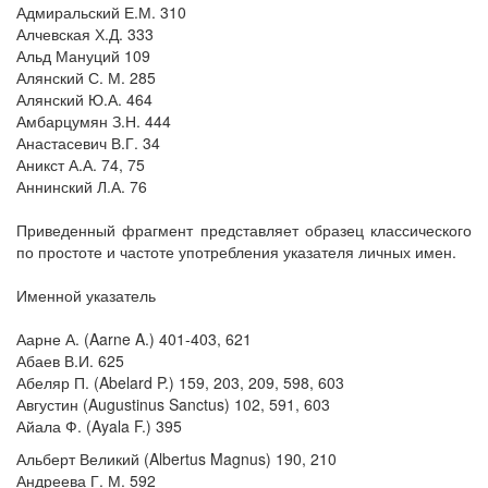
Адмиральский Е.М. 310
Алчевская Х.Д. 333
Альд Мануций 109
Алянский С. М. 285
Алянский Ю.А. 464
Амбарцумян З.Н. 444
Анастасевич В.Г. 34
Аникст А.А. 74, 75
Аннинский Л.А. 76
Приведенный фрагмент представляет образец классического
по простоте и частоте употребления указателя личных имен.
Именной указатель
Аарне А. (Aarne A.) 401-403, 621
Абаев В.И. 625
Абеляр П. (Abelard P.) 159, 203, 209, 598, 603
Августин (Augustinus Sanctus) 102, 591, 603
Айала Ф. (Ayala F.) 395
Альберт Великий (Albertus Magnus) 190, 210
Андреева Г. М. 592