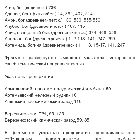
Агин, бог (ведическ.) 786
Адонис, бог (финикийск.) 14, 362, 407, 514
Амон, бог (древнеегипетск.) 166, 530, 555-556
Анубис, бог (древнеегипетск.) 407, 415
Апис, священный бык (древнеегипетск.) 374, 406, 556
Аполлон, бог (древнегреческ.) 112-113, 141, 247, 299
Артемида, богиня (древнегреческ.) 11, 13, 15-17, 141, 247
Фрагмент развернутого именного указателя, интересного
своей тематической направленностью.
Указатель предприятий
Алмалыкский горно-металлургический комбинат 59
Артемьевский железный рудник 10
Ашинский лесохимический завод 110
Березниковская ТЭЦ 95, 125
Березниковский химический завод 59, 85
В фрагменте указателя предприятия представлены под
собственным наименованием, это наиболее