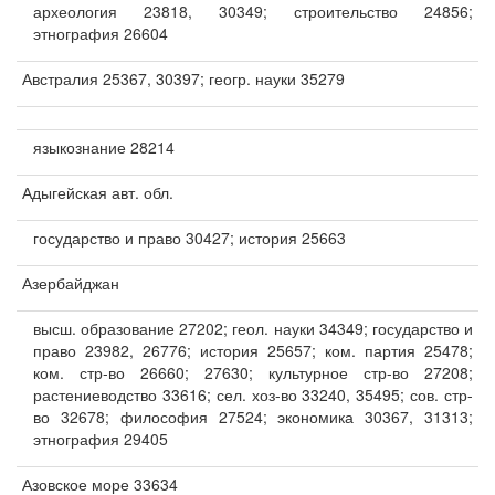
археология 23818, 30349; строительство 24856;
этнография 26604
Австралия 25367, 30397; геогр. науки 35279
языкознание 28214
Адыгейская авт. обл.
государство и право 30427; история 25663
Азербайджан
высш. образование 27202; геол. науки 34349; государство и
право 23982, 26776; история 25657; ком. партия 25478;
ком. стр-во 26660; 27630; культурное стр-во 27208;
растениеводство 33616; сел. хоз-во 33240, 35495; сов. стр-
во 32678; философия 27524; экономика 30367, 31313;
этнография 29405
Азовское море 33634