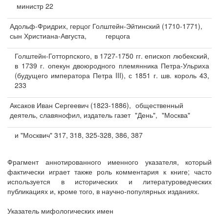
министр 22
Адольф-Фридрих, герцог Голштейн-Эйтинский (1710-1771),
сын Христиана-Августа,
герцога
Голштейн-Готторпского, в 1727-1750 гг. епископ любекский,
в 1739 г. опекун двоюродного племянника Петра-Ульриха
(будущего императора Петра III), с 1851 г. шв. король 43,
233
Аксаков Иван Сергеевич (1823-1886),
общественный
деятель, славянофил, издатель газет
"День",
"Москва"
и "Москвич" 317, 318, 325-328, 386, 387
Фрагмент аннотированного именного указателя, который
фактически играет также роль комментария к книге; часто
используется в исторических и литературоведческих
публикациях и, кроме того, в научно-популярных изданиях.
Указатель мифологических имен