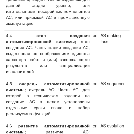
данной стадии уровне, или
изготовлением несерийных компонентов
АС, или приемкой АС в промышленную
эксплуатацию
4.4
этап создания
en
AS making
автоматизированной
системы;
этап
fase
создания АС: Часть стадии создания АС,
выделенная по соображениям единства
характера работ и (или) завершающего
результата или специализации
исполнителей
4.5
очередь автоматизированной
en
AS sequence
системы;
очередь АС: Часть АС, для
которой в техническом задании на
создание АС в целом установлены
отдельные сроки ввода и набор
реализуемых функций
4.6
развитие автоматизированной
en
AS evolution
системы;
развитие АС: