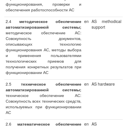
функционирования, проверки и
обеспечения работоспособности АС
2.4
методическое обеспечение
en
AS methodical
автоматизированной системы;
support
методическое обеспечение АС:
Совокупность документов,
описывающих технологию
функционирования АС, методы выбора
и применения пользователями
технологических приемов для
получения конкретных результатов при
функционировании АС
2.5
техническое обеспечение
en
AS hardware
автоматизированной системы;
техническое обеспечение АС:
Совокупность всех технических средств,
используемых при функционировании
АС
2.6
математическое обеспечение
en
AS