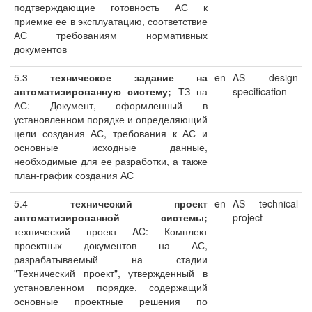
подтверждающие готовность АС к
приемке ее в эксплуатацию, соответствие
АС требованиям нормативных
документов
5.3
техническое задание на
en
AS design
автоматизированную систему;
ТЗ на
specification
АС: Документ, оформленный в
установленном порядке и определяющий
цели создания АС, требования к АС и
основные исходные данные,
необходимые для ее разработки, а также
план-график создания АС
5.4
технический проект
en
AS technical
автоматизированной системы;
project
технический проект AC: Комплект
проектных документов на АС,
разрабатываемый на стадии
"Технический проект", утвержденный в
установленном порядке, содержащий
основные проектные решения по