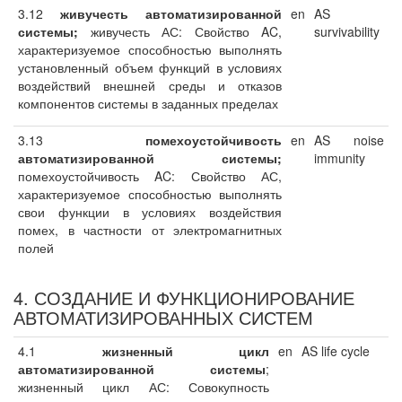
3.12
живучесть автоматизированной
en
AS
системы;
живучесть АС: Свойство AC,
survivability
характеризуемое способностью выполнять
установленный объем функций в условиях
воздействий внешней среды и отказов
компонентов системы в заданных пределах
3.13
помехоустойчивость
en
AS noise
автоматизированной системы;
immunity
помехоустойчивость AC: Свойство АС,
характеризуемое способностью выполнять
свои функции в условиях воздействия
помех, в частности от электромагнитных
полей
4. СОЗДАНИЕ И ФУНКЦИОНИРОВАНИЕ
АВТОМАТИЗИРОВАННЫХ СИСТЕМ
4.1
жизненный цикл
en
AS life cycle
автоматизированной
системы
;
жизненный цикл АС: Совокупность