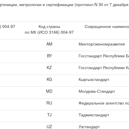
изации, метрологии и сертификации (протокол N 30 от 7 декабря 
) 004-97
Код страны
Сокращенное наименов
по МК (ИСО 3166) 004-97
AM
Минторгэкономразвития
BY
Госстандарт Республики Б
KZ
Госстандарт Республики К
KG
Кыргызстандарт
MD
Молдова-Стандарт
RU
Федеральное агентство п
TJ
Таджикстандарт
UZ
Узстандарт