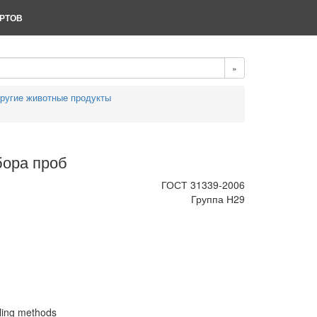
РТОВ
»
другие животные продукты
бора проб
ГОСТ 31339-2006
Группа Н29
pling methods