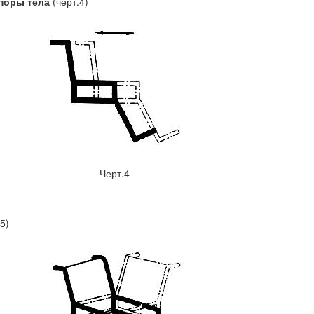
поры тела
(черт.4)
Черт.4
5)