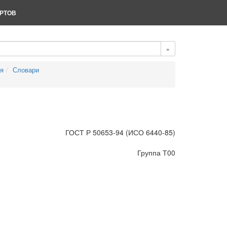
РТОВ
»
ия
Словари
ГОСТ Р 50653-94 (ИСО 6440-85)
Группа Т00