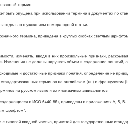
зованный термин.
жет быть опущена при использовании термина в документах по ста
 отдельно с указанием номера одной статьи.
значного термина, приведена в круглых скобках светлым шрифтом
мости, изменять, вводя в них произвольные признаки, раскрывая
я. Изменения не должны нарушать объем и содержание понятий, 
обходимые и достаточные признаки понятия, определение не привод
стандартизованных терминов на английском (en) и французском (fr
рминов на русском языке и их иноязычных эквивалентов.
 содержащиеся в ИСО 6440-85), приведены в приложениях А, Б, В.
ым шрифтом*.
ии с типовой вводной частью, принятой для государственных станд