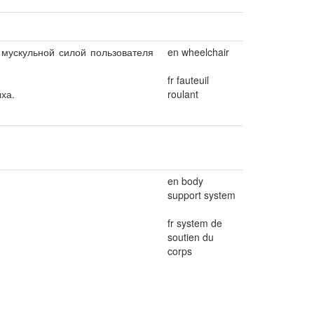
 мускульной силой пользователя
en wheelchair
fr fauteuil
ха.
roulant
en body
support system
fr system de
soutien du
corps