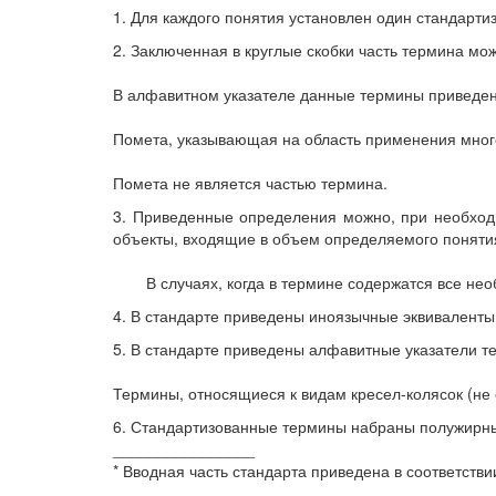
1. Для каждого понятия установлен один стандарти
2. Заключенная в круглые скобки часть термина мо
В алфавитном указателе данные термины приведены
Помета, указывающая на область применения много
Помета не является частью термина.
3. Приведенные определения можно, при необходи
объекты, входящие в объем определяемого поняти
В случаях, когда в термине содержатся все не
4. В стандарте приведены иноязычные эквиваленты 
5. В стандарте приведены алфавитные указатели те
Термины, относящиеся к видам кресел-колясок (не
6. Стандартизованные термины набраны полужирн
________________
* Вводная часть стандарта приведена в соответств