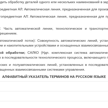
одить обработку деталей одного или нескольких наименований в з
едметная АЛ: Автоматическая линия, предназначенная для произв
опредметная АЛ: Автоматическая линия, предназначенная для пр
: Часть автоматической линии, технологическое и транспор
 решением.
томатический поток): Совокупность автоматических линий, уста
ом и накопительными устройствами и оснащенных взаимосвязанны
ой обработки;
САЛКО (Ндп. комплексная система автоматичес
 в последовательности технологического процесса, включающего п
ских и полуавтоматических линий, установленных в последовате
снащенных взаимосвязанными системами управления.
АЛФАВИТНЫЙ УКАЗАТЕЛЬ ТЕРМИНОВ НА РУССКОМ ЯЗЫКЕ