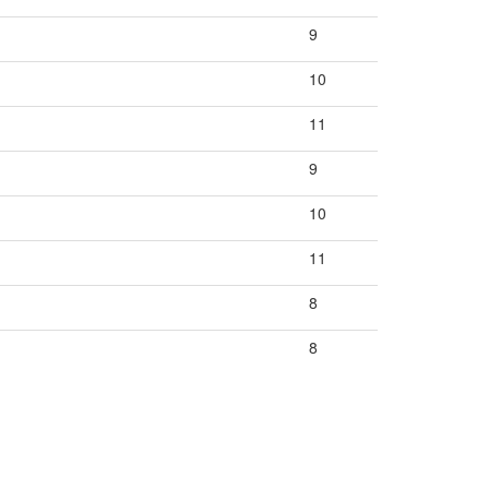
9
10
11
9
10
11
8
8