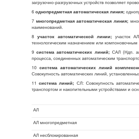
загрузочно-разгрузочных устройств позволяет пров
6
однопредметная автоматическая линия;
однопр
7
многопредметная автоматическая линия;
мног
наименований.
8
участок автоматической линии;
участок АЛ
технологическим назначением или компоновочным
9
система автоматических линий;
САЛ (Ндп. ав
процесса, соединенных автоматическим транспорт
10
система автоматических линий комплексн
Совокупность автоматических линий, установленных
11
система линий;
СЛ: Совокупность автоматиче
транспортом и накопительными устройствами и о
АЛ
АЛ многопредметная
АЛ несблокированная