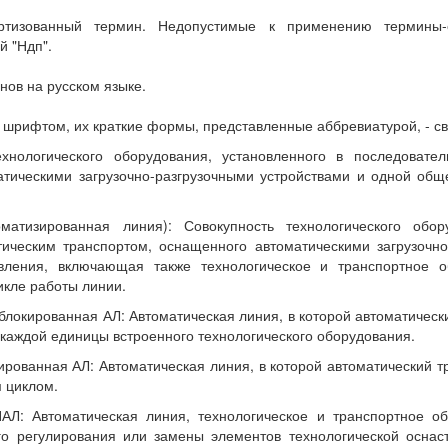
артизованный термин. Недопустимые к применению термины-
й "Ндп".
нов на русском языке.
шрифтом, их краткие формы, представленные аббревиатурой, - с
нологического оборудования, установленного в последователь
атическими загрузочно-разгрузочными устройствами и одной об
атизированная линия): Совокупность технологического обору
атическим транспортом, оснащенного автоматическими загрузочн
вления, включающая также технологическое и транспортное 
икле работы линии.
блокированная АЛ: Автоматическая линия, в которой автоматическ
каждой единицы встроенного технологического оборудования.
ированная АЛ: Автоматическая линия, в которой автоматический 
 циклом.
Л: Автоматическая линия, технологическое и транспортное об
о регулирования или замены элементов технологической оснаст