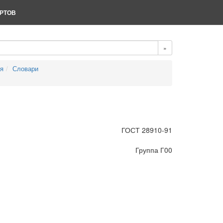
РТОВ
»
ия
Словари
ГОСТ 28910-91
Группа Г00