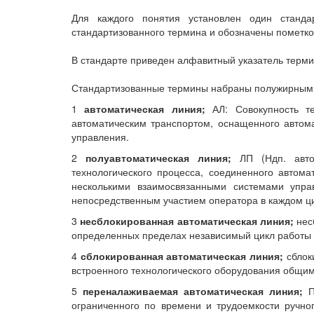
Для каждого понятия установлен один станд
стандартизованного термина и обозначены пометко
В стандарте приведен алфавитный указатель терми
Стандартизованные термины набраны полужирным 
1
автоматическая линия;
АЛ: Совокупность тех
автоматическим транспортом, оснащенного автом
управления.
2
полуавтоматическая линия;
ЛП (Ндп. автом
технологического процесса, соединенного автом
несколькими взаимосвязанными системами упра
непосредственным участием оператора в каждом ц
3
несблокированная автоматическая линия;
нес
определенных пределах независимый цикл работы 
4
сблокированная автоматическая линия;
сблок
встроенного технологического оборудования общим
5
переналаживаемая автоматическая линия;
ПА
ограниченного по времени и трудоемкости ручног