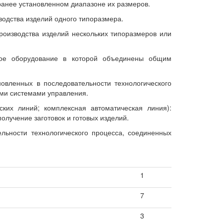
аранее установленном диапазоне их размеров.
одства изделий одного типоразмера.
оизводства изделий нескольких типоразмеров или
тное оборудование в которой объединены общим
новленных в последовательности технологического
ми системами управления.
ких линий; комплексная автоматическая линия):
олучение заготовок и готовых изделий.
льности технологического процесса, соединенных
1
7
3