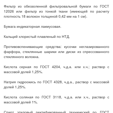
Фильтр из обеззоленной фильтровальной бумаги по ГОСТ
12026 или фильтр из тонкой ткани (имеющей по расчету
плотность 18 волокон толщиной 0,42 мм на 1 см).
Бумага индикаторная лакмусовая.
Кальций хлористый плавленый по НТД.
Противовспенивающие средства: кусочки неглазированного
фарфора, стеклянные шарики или диски из спрессованного
стеклянного волокна.
Кислота серная по ГОСТ 4204, ч.д.а. или х.ч.; раствор с
массовой долей 1,25%.
Натрия гидроокись по ГОСТ 4328, ч.д.а., раствор с массовой
долей 1,25%.
Кислота соляная по ГОСТ 3118, ч.д.а. или х.ч., раствор с
массовой долей 1%.
Спирт этиловый ректификованный технический по ГОСТ