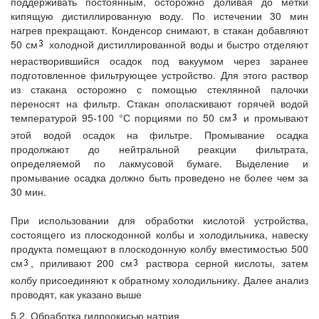
поддерживать постоянным, осторожно доливая до метки
кипящую дистиллированную воду. По истечении 30 мин
нагрев прекращают. Конденсор снимают, в стакан добавляют
50 см
холодной дистиллированной воды и быстро отделяют
нерастворившийся осадок под вакуумом через заранее
подготовленное фильтрующее устройство. Для этого раствор
из стакана осторожно с помощью стеклянной палочки
переносят на фильтр. Стакан ополаскивают горячей водой
температурой 95-100 °С порциями по 50 см
и промывают
этой водой осадок на фильтре. Промывание осадка
продолжают до нейтральной реакции фильтрата,
определяемой по лакмусовой бумаге. Выделение и
промывание осадка должно быть проведено не более чем за
30 мин.
При использовании для обработки кислотой устройства,
состоящего из плоскодонной колбы и холодильника, навеску
продукта помещают в плоскодонную колбу вместимостью 500
см
, приливают 200 см
раствора серной кислоты, затем
колбу присоединяют к обратному холодильнику. Далее анализ
проводят, как указано выше
5.2. Обработка гидроокисью натрия