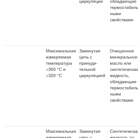
циркуляции
обладающие
термостабиль
ными
свойствами
Максимальная
Замкнутая
Очищенное
измеряемая
цепь с
минеральное
температура
принуди-
масло или
>300 °С и
тельной
синтетическа
<320 °С
циркуляцией
жидкость,
обладающие
термостабиль
ными
свойствами
Максимальная
Замкнутая
Синтетическа
измеряемая
цепь с
жидкость со