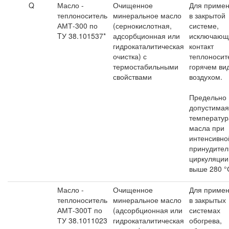
Q
Масло -
Очищенное
Для приме
теплоноситель
минеральное масло
в закрытой
АМТ-300 по
(сернокислотная,
системе,
TУ 38.101537*
адсорбционная или
исключающ
гидрокаталитическая
контакт
очистка) с
теплоносит
термостабильными
горячем ви
свойствами
воздухом.
Предельно
допустимая
температур
масла при
интенсивно
принудител
циркуляции
выше 280 °
Масло -
Очищенное
Для приме
теплоноситель
минеральное масло
в закрытых
АМТ-300Т по
(адсорбционная или
системах
ТУ 38.1011023
гидрокаталитическая
обогрева,