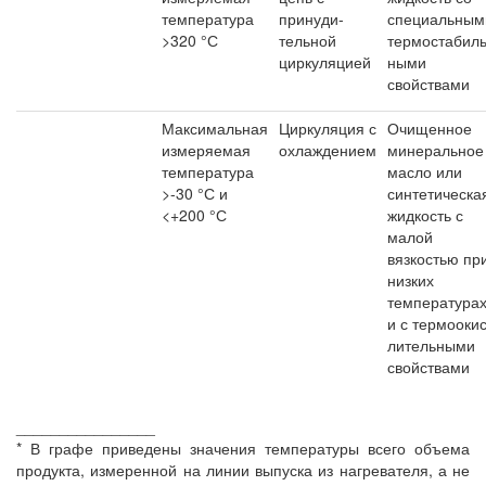
температура
принуди-
специальным
>320 °С
тельной
термостабиль
циркуляцией
ными
свойствами
Максимальная
Циркуляция с
Очищенное
измеряемая
охлаждением
минеральное
температура
масло или
>-30 °С и
синтетическа
<+200 °С
жидкость с
малой
вязкостью пр
низких
температура
и с термоокис
лительными
свойствами
________________
* В графе приведены значения температуры всего объема
продукта, измеренной на линии выпуска из нагревателя, а не