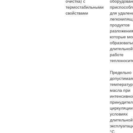
очистка) с
оборудова
термостабильными
приспособ
свойствами
для удален
легкокипящ
продуктов
разложения
которые мо
образовать
длительной
работе
теплоносит
Предельно
допустимая
температур
масла при
интенсивно
принудител
циркуляции
условиях
длительной
эксплуатац
°С