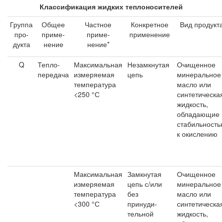
Классификация жидких теплоносителей
Группа
Общее
Частное
Конкретное
Вид продукт
про-
приме-
приме-
применение
дукта
нение
нение*
Q
Тепло-
Максимальная
Незамкнутая
Очищенное
передача
измеряемая
цепь
минеральное
температура
масло или
<250 °С
синтетическа
жидкость,
обладающие
стабильност
к окислению
Максимальная
Замкнутая
Очищенное
измеряемая
цепь с/или
минеральное
температура
без
масло или
<300 °С
принуди-
синтетическа
тельной
жидкость,