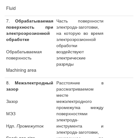
Fluid
7.
Обрабатываемая
Часть поверхности
поверхность при
электрода-заготовки,
электроэрозионной
на которую во время
обработке
электроэрозионной
обработки
Обрабатываемая
воздействуют
поверхность
электрические
разряды
Machining area
8.
Межэлектродный
Расстояние в
зазор
рассматриваемом
месте
Зазор
межэлектродного
промежутка между
МЭЗ
поверхностями
электрода-
Ндп.
Промежуток
инструмента и
электрода-заготовки,