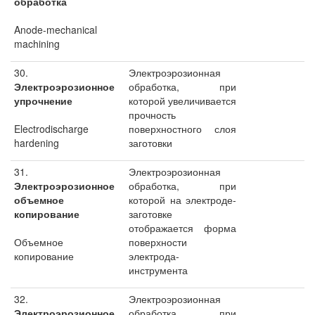
обработка
Anode-mechanical
machining
30.
Электроэрозионная
Электроэрозионное
обработка, при
упрочнение
которой увеличивается
прочность
Electrodischarge
поверхностного слоя
hardening
заготовки
31.
Электроэрозионная
Электроэрозионное
обработка, при
объемное
которой на электроде-
копирование
заготовке
отображается форма
Объемное
поверхности
копирование
электрода-
инструмента
32.
Электроэрозионная
Электроэрозионное
обработка, при