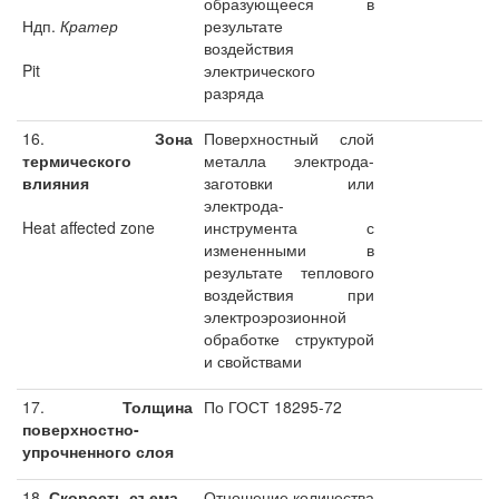
образующееся в
Ндп.
Кратер
результате
воздействия
Pit
электрического
разряда
16.
Зона
Поверхностный слой
термического
металла электрода-
влияния
заготовки или
электрода-
Heat affected zone
инструмента с
измененными в
результате теплового
воздействия при
электроэрозионной
обработке структурой
и свойствами
17.
Толщина
По ГОСТ 18295-72
поверхностно-
упрочненного слоя
18.
Скорость съема
Отношение количества