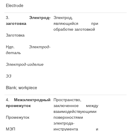
Electrоde
3.
Электрод-
Электрод,
заготовка
являющийся при
обработке заготовкой
Заготовка
Ндп.
Электрод-
деталь
Электрод-изделие
ЭЗ
Blank; workpiece
4.
Межэлектродный
Пространство,
промежуток
заключенное между
взаимодействующими
Промежуток
поверхностями
электрода-
МЭП
инструмента и