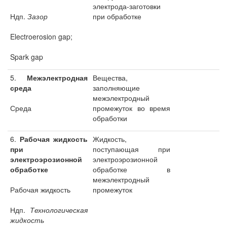
электрода-заготовки
Ндп.
Зазор
при обработке
Electroerosion gap;
Spark gap
5.
Межэлектродная
Вещества,
среда
заполняющие
межэлектродный
Среда
промежуток во время
обработки
6.
Рабочая жидкость
Жидкость,
при
поступающая при
электроэрозионной
электроэрозионной
обработке
обработке в
межэлектродный
Рабочая жидкость
промежуток
Ндп.
Технологическая
жидкость