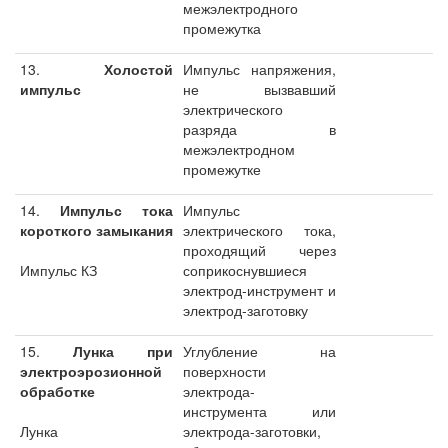
межэлектродного
промежутка
13.
Холостой
Импульс напряжения,
импульс
не вызвавший
электрического
разряда в
межэлектродном
промежутке
14.
Импульс тока
Импульс
короткого замыкания
электрического тока,
проходящий через
Импульс КЗ
соприкоснувшиеся
электрод-инструмент и
электрод-заготовку
15.
Лунка при
Углубление на
электроэрозионной
поверхности
обработке
электрода-
инструмента или
Лунка
электрода-заготовки,