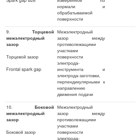
Spark gap size
измеренное по
нормали и
обрабатываемой
поверхности
9.
Торцевой
Межэлектродный
межэлектродный
зазор между
зазор
противолежащими
участками
Торцевой зазор
поверхности
электрода-
Frontal spark gap
инструмента и
электрода-заготовки,
перпендикулярными к
направлению
движения подачи
10.
Боковой
Межэлектродный
межэлектродный
зазор между
зазор
противолежащими
участками
Боковой зазор
поверхности
электрода-