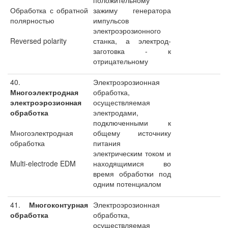
положительному
Обработка с обратной
зажиму генератора
полярностью
импульсов
электроэрозионного
Reversed polarity
станка, а электрод-
заготовка - к
отрицательному
40.
Электроэрозионная
Многоэлектродная
обработка,
электроэрозионная
осуществляемая
обработка
электродами,
подключенными к
Многоэлектродная
общему источнику
обработка
питания
электрическим током и
Multi-electrode EDM
находящимися во
время обработки под
одним потенциалом
41.
Многоконтурная
Электроэрозионная
обработка
обработка,
осуществляемая