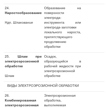
24.
Образование на
Наростообразование
поверхности
электрода-
Ндп.
Шлакование
инструмента или
электрода-заготовки
локального нароста,
препятствующего
продолжению
обработки
25.
Шлам при
Осадок,
электроэрозионной
образующийся в
обработке
рабочей жидкости при
электроэрозионной
Шлам
обработке
ВИДЫ ЭЛЕКТРОЭРОЗИОННОЙ ОБРАБОТКИ
26.
Электроэрозионная
Комбинированная
обработка,
электроэрозионная
выполняемая