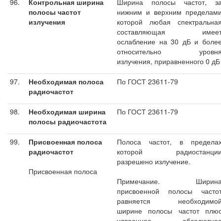
96.
Контрольная ширина
Ширина полосы частот, з
полосы частот
нижним и верхним пределам
излучения
которой любая спектральна
составляющая имее
ослабление на 30 дБ и боле
относительно уровн
излучения, приравненного 0 дБ
97.
Необходимая полоса
По ГОСТ 23611-79
радиочастот
98.
Необходимая ширина
По ГОСТ 23611-79
полосы радиочастота
99.
Присвоенная полоса
Полоса частот, в предела
радиочастот
которой радиостанци
разрешено излучение.
Присвоенная полоса
Примечание. Ширин
присвоенной полосы часто
равняется необходимо
ширине полосы частот плю
удвоенное абсолютно