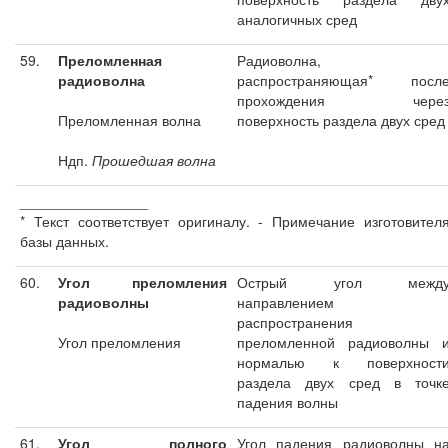
аналогичных сред
59.
Преломленная
Радиоволна,
радиоволна
распространяющая* посл
прохождения чере
Преломленная волна
поверхность раздела двух сред
Ндп.
Прошедшая волна
________________
* Текст соответствует оригиналу. - Примечание изготовител
базы данных.
60.
Угол преломления
Острый угол межд
радиоволны
направлением
распространения
Угол преломления
преломленной радиоволны 
нормалью к поверхност
раздела двух сред в точк
падения волны
61.
Угол полного
Угол падения радиоволны н