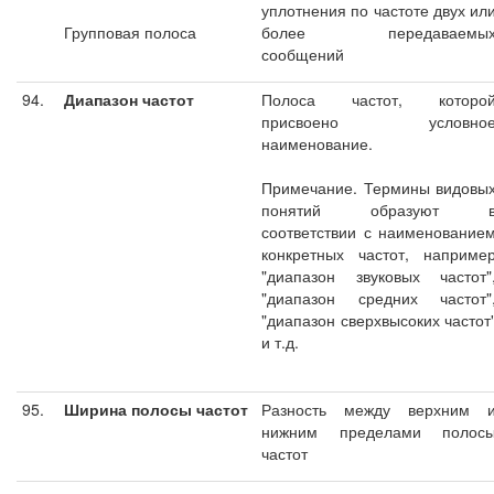
уплотнения по частоте двух ил
Групповая полоса
более передаваемы
сообщений
94.
Диапазон частот
Полоса частот, которо
присвоено условно
наименование.
Примечание. Термины видовы
понятий образуют 
соответствии с наименование
конкретных частот, наприме
"диапазон звуковых частот"
"диапазон средних частот"
"диапазон сверхвысоких частот
и т.д.
95.
Ширина полосы частот
Разность между верхним 
нижним пределами полос
частот