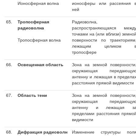
Ионосферная волна
ионосферы или рассеяния 
ней
65.
Тропосферная
Радиоволна,
радиоволна
распространяющаяся межд
точками на (или вблизи) земно
Тропосферная волна
поверхности по траекториям
лежащим целиком 
тропосфере
66.
Освещенная область
Зона на земной поверхности
окружающая передающу
антенну и лежащая в предела
расстояния прямой видимости
67.
Область тени
Зона на земной поверхности
окружающая передающу
антенну и лежащая з
пределами расстояния прямо
видимости
68.
Дифракция радиоволн
Изменение структуры пол