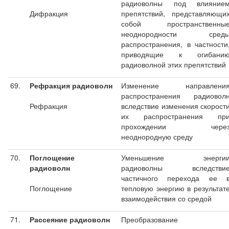
радиоволны под влияние
Дифракция
препятствий, представляющи
собой пространственны
неоднородности сред
распространения, в частности
приводящие к огибани
радиоволной этих препятствий
69.
Рефракция радиоволн
Изменение направлени
распространения радиовол
Рефракция
вследствие изменения скорост
их распространения пр
прохождении чере
неоднородную среду
70.
Поглощение
Уменьшение энерги
радиоволн
радиоволны вследстви
частичного перехода ее 
Поглощение
тепловую энергию в результат
взаимодействия со средой
71.
Рассеяние радиоволн
Преобразование