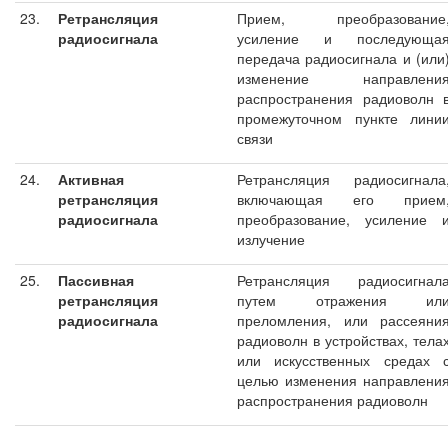
23.
Ретрансляция
Прием, преобразование
радиосигнала
усиление и последующа
передача радиосигнала и (или
изменение направлени
распространения радиоволн 
промежуточном пункте лини
связи
24.
Активная
Ретрансляция радиосигнала
ретрансляция
включающая его прием
радиосигнала
преобразование, усиление 
излучение
25.
Пассивная
Ретрансляция радиосигнал
ретрансляция
путем отражения ил
радиосигнала
преломления, или рассеяни
радиоволн в устройствах, тела
или искусственных средах 
целью изменения направлени
распространения радиоволн