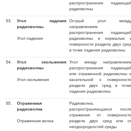
распространения падающе
радиоволны
53.
Угол падения
Острый угол межд
радиоволны
направлением
распространения падающе
Угол падения
радиоволны и нормалью 
поверхности раздела двух сре
в точке падения радиоволны
54.
Угол скольжения
Угол между направление
радиоволны
распространения падающе
или отраженной радиоволны 
Угол скольжения
касательной к поверхност
раздела двух сред в точк
падения радиоволны
55.
Отраженная
Радиоволна,
радиоволна
распространяющаяся посл
отражения от поверхност
Отраженная волна
раздела двух сред или о
неоднородностей среды