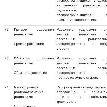
распространяющихся в одно
направлении радиоволн 
радиоволны,
распространяющиеся 
различных направлениях
72.
Прямое рассеяние
Рассеяние радиоволн, пр
радиоволн
котором падающая 
рассеянные радиоволн
Прямое рассеяние
распространяются в одн
сторону
73.
Обратное рассеяние
Рассеяние радиоволн, пр
радиоволн
котором падающая 
рассеянные волн
Обратное рассеяние
распространяются 
противоположные стороны
74.
Многолучевое
Распространение радиоволн о
распространение
передающей к приемно
радиоволн
антенне по нескольки
траекториям
Многолучевое