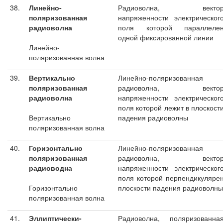
38.
Линейно-
Радиоволна, векто
поляризованная
напряженности электрическог
радиоволна
поля которой параллеле
одной фиксированной линии
Линейно-
поляризованная волна
39.
Вертикально
Линейно-поляризованная
поляризованная
радиоволна, векто
радиоволна
напряженности электрическог
поля которой лежит в плоскост
Вертикально
падения радиоволны
поляризованная волна
40.
Горизонтально
Линейно-поляризованная
поляризованная
радиоволна, векто
радиоводна
напряженности электрическог
поля которой перпендикуляре
Горизонтально
плоскости падения радиоволны
поляризованная волна
41.
Эллиптически-
Радиоволна, поляризованна