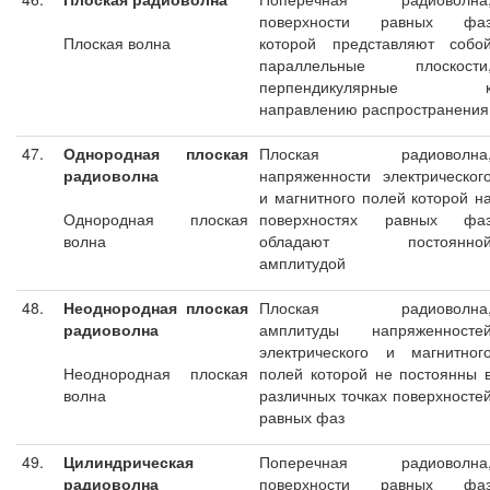
поверхности равных фа
Плоская волна
которой представляют собо
параллельные плоскости
перпендикулярные 
направлению распространения
47.
Однородная плоская
Плоская радиоволна
радиоволна
напряженности электрическог
и магнитного полей которой н
Однородная плоская
поверхностях равных фа
волна
обладают постоянно
амплитудой
48.
Неоднородная плоская
Плоская радиоволна
радиоволна
амплитуды напряженносте
электрического и магнитног
Неоднородная плоская
полей которой не постоянны 
волна
различных точках поверхносте
равных фаз
49.
Цилиндрическая
Поперечная радиоволна
радиоволна
поверхности равных фа