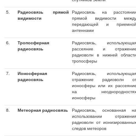
5.
Радиосвязь прямой
Радиосвязь на расстояни
видимости
прямой видимости межд
передающей и приемно
антеннами
6.
Тропосферная
Радиосвязь, использующа
радиосвязь
рассеяние и отражени
радиоволн в нижней област
тропосферы
7.
Ионосферная
Радиосвязь, использующа
радиосвязь
отражение радиоволн о
ионосферы или их рассеяни
на неоднородностя
ионосферы
8.
Метеорная радиосвязь
Радиосвязь, основанная н
использовании отражени
радиоволн от ионизированны
следов метеоров