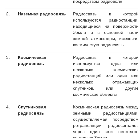
посредством радиоволн
2.
Наземная радиосвязь
Радиосвязь, в которо
используются радиостанции
находящиеся на поверхност
Земли и в основной част
земной атмосферы, исключа
космическую радиосвязь
3.
Космическая
Радиосвязь, в которо
радиосвязь
используется одна ил
несколько космически
радиостанций или один ил
несколько отражающи
спутников, или други
космические объекты
4.
Спутниковая
Космическая радиосвязь межд
радиосвязь
земными радиостанциями
осуществляемая посредство
ретрансляции радиосигнало
через один или нескольк
спутников Земли