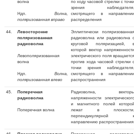
волна
по ходу часовой стрелки с точк
зрения наблюдателя
Ндп.
Волна,
смотрящего в направлени
поляризованная вправо
распределения
44.
Левосторонне
Эллиптически поляризованна
поляризованная
радиоволна или радиоволна 
радиоволна
круговой поляризацией, 
которой вектор напряженност
Левополяризованная
электрического поля вращаетс
волна
против хода часовой стрелки 
точки зрения наблюдателя
Ндп.
Волна,
смотрящего в направлени
поляризованная влево
распространения
45.
Поперечная
Радиоволна, вектор
радиоволна
напряженности электрическог
и магнитного полей которо
Поперечная волна
лежат в плоскости
перпендикулярной 
направлению распространения
46.
Плоская радиоволна
Поперечная радиоволна