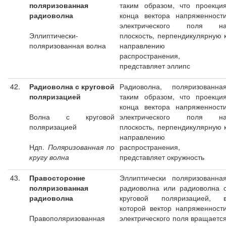
поляризованная
таким образом, что проекци
радиоволна
конца вектора напряженност
электрического поля н
Эллиптически-
плоскость, перпендикулярную 
поляризованная волна
направлению
распространения,
представляет эллипс
42.
Радиоволна с круговой
Радиоволна, поляризованна
поляризацией
таким образом, что проекци
конца вектора напряженност
Волна с круговой
электрического поля н
поляризацией
плоскость, перпендикулярную 
направлению
Ндп.
Поляризованная по
распространения,
кругу волна
представляет окружность
43.
Правосторонне
Эллиптически поляризованна
поляризованная
радиоволна или радиоволна 
радиоволна
круговой поляризацией, 
которой вектор напряженност
Правополяризованная
электрического поля вращаетс