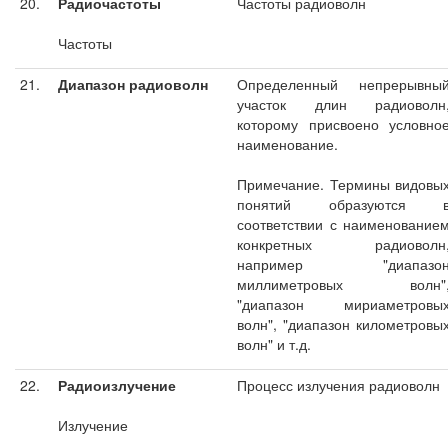
20.
Радиочастоты
Частоты радиоволн
Частоты
21.
Диапазон радиоволн
Определенный непрерывны
участок длин радиоволн
которому присвоено условно
наименование.
Примечание. Термины видовы
понятий образуются 
соответствии с наименование
конкретных радиоволн
например "диапазо
миллиметровых волн"
"диапазон мириаметровы
волн", "диапазон километровы
волн" и т.д.
22.
Радиоизлучение
Процесс излучения радиоволн
Излучение