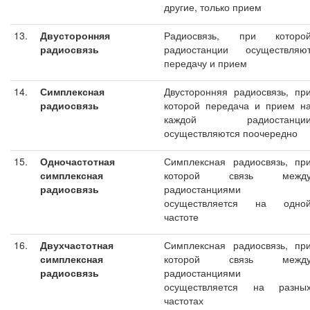
другие, только прием
13.
Двусторонняя
Радиосвязь, при которо
радиосвязь
радиостанции осуществляю
передачу и прием
14.
Симплексная
Двусторонняя радиосвязь, пр
радиосвязь
которой передача и прием н
каждой радиостанци
осуществляются поочередно
15.
Одночастотная
Симплексная радиосвязь, пр
симплексная
которой связь межд
радиосвязь
радиостанциями
осуществляется на одно
частоте
16.
Двухчастотная
Симплексная радиосвязь, пр
симплексная
которой связь межд
радиосвязь
радиостанциями
осуществляется на разны
частотах