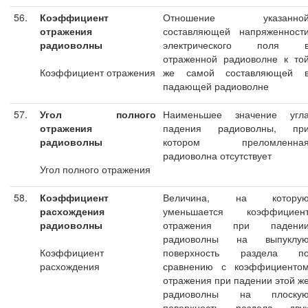
56.
Коэффициент
Отношение указанно
отражения
составляющей напряженност
радиоволны
электрического поля 
отраженной радиоволне к то
Коэффициент отражения
же самой составляющей 
падающей радиоволне
57.
Угол полного
Наименьшее значение угл
отражения
падения радиоволны, пр
радиоволны
котором преломленна
радиоволна отсутствует
Угол полного отражения
58.
Коэффициент
Величина, на котору
расхождения
уменьшается коэффициен
радиоволны
отражения при падени
радиоволны на выпуклу
Коэффициент
поверхность раздела п
расхождения
сравнению с коэффициенто
отражения при падении этой ж
радиоволны на плоску
поверхность раздела дву