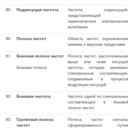
89.
Поднесущая частота
Частота поднесущей
представляющей
гармоническое электрическо
колебание
90.
Полоса частот
Область частот, ограниченна
нижним и верхним пределами
91.
Боковая полоса частот
Полоса частот, расположенна
выше или ниже несуще
Боковая полоса
частоты, которую занимаю
спектральные составляющие
создаваемые в процесс
модуляции несущей
92.
Боковая частота
Частота одной из спектральны
составляющих в боково
полосе частот
93.
Групповая полоса
Полоса частот сигнала
частот
сформированного путе