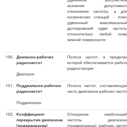
значение допустимог
отклонения частоты, а дл
космических станций - плю
удвоенный максимальны
доплеровский сдвиг частот
относительно любой точк
земной поверхности
100.
Диапазон рабочих
Полоса частот, в предела
радиочастот
которой обеспечивается работ
радиостанции
Диапазон
101.
Поддиапазон рабочих
Полоса частот, составляюща
радиочастот
часть диапазона рабочих часто
Поддиапазон
102.
Коэффициент
Отношение наибольше
перекрытия диапазона
частоты диапазон
(поддиапазона)
(поддиапазона) рабочих часто