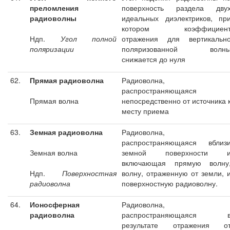
преломления
поверхность раздела дву
радиоволны
идеальных диэлектриков, пр
котором коэффициен
Ндп.
Угол полной
отражения для вертикальн
поляризации
поляризованной волн
снижается до нуля
62.
Прямая радиоволна
Радиоволна,
распространяющаяся
Прямая волна
непосредственно от источника 
месту приема
63.
Земная радиоволна
Радиоволна,
распространяющаяся вблиз
Земная волна
земной поверхности 
включающая прямую волну
Ндп.
Поверхностная
волну, отраженную от земли, 
радиоволна
поверхностную радиоволну.
64.
Ионосферная
Радиоволна,
радиоволна
распространяющаяся 
результате отражения о