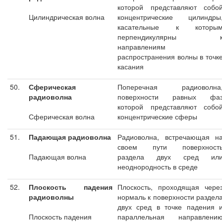
которой представляют собо
Цилиндрическая волна
концентрические цилиндры
касательные к которы
перпендикулярны 
направлениям
распространения волны в точк
касания
50.
Сферическая
Поперечная радиоволна
радиоволна
поверхности равных фа
которой представляют собо
Сферическая волна
концентрические сферы
51.
Падающая радиоволна
Радиоволна, встречающая н
своем пути поверхност
Падающая волна
раздела двух сред ил
неоднородность в среде
52.
Плоскость падения
Плоскость, проходящая чере
радиоволны
нормаль к поверхности раздел
двух сред в точке падения 
Плоскость падения
параллельная направлени