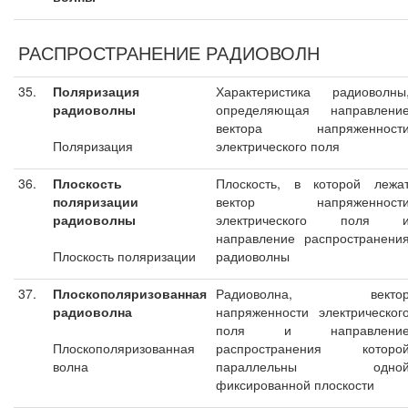
РАСПРОСТРАНЕНИЕ РАДИОВОЛН
35.
Поляризация
Характеристика радиоволны
радиоволны
определяющая направлени
вектора напряженност
Поляризация
электрического поля
36.
Плоскость
Плоскость, в которой лежа
поляризации
вектор напряженност
радиоволны
электрического поля 
направление распространени
Плоскость поляризации
радиоволны
37.
Плоскополяризованная
Радиоволна, векто
радиоволна
напряженности электрическог
поля и направлени
Плоскополяризованная
распространения которо
волна
параллельны одно
фиксированной плоскости