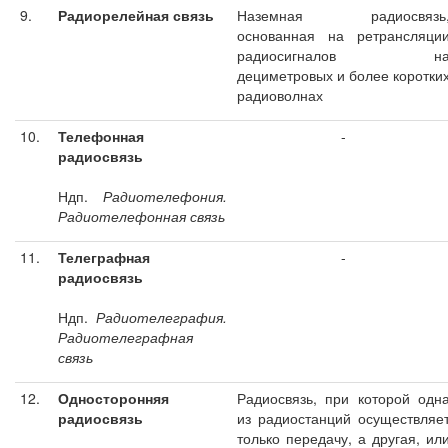
9.
Радиорелейная связь
Наземная радиосвязь
основанная на ретрансляци
радиосигналов н
дециметровых и более коротки
радиоволнах
10.
Телефонная
-
радиосвязь
Ндп.
Радиотелефония.
Радиотелефонная связь
11.
Телеграфная
-
радиосвязь
Ндп.
Радиотелеграфия.
Радиотелеграфная
связь
12.
Односторонняя
Радиосвязь, при которой одн
радиосвязь
из радиостанций осуществляе
только передачу, а другая, ил