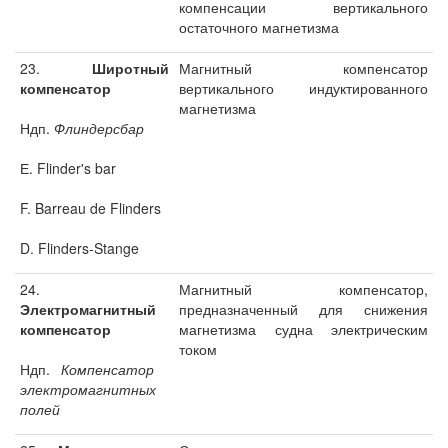
компенсации вертикального
остаточного магнетизма
23.
Широтный
Магнитный компенсатор
компенсатор
вертикального индуктированного
магнетизма
Ндп.
Флиндерсбар
Е. Flinder's bar
F. Barreau de Flinders
D. Flinders-Stange
24.
Магнитный компенсатор,
Электромагнитный
предназначенный для снижения
компенсатор
магнетизма судна электрическим
током
Ндп.
Компенсатор
электромагнитных
полей