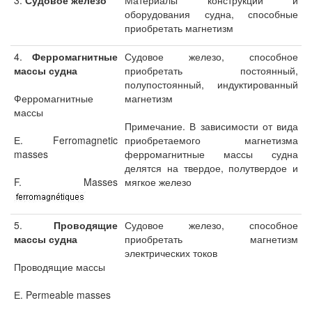
3.
Судовое железо
Материалы конструкций и
оборудования судна, способные
приобретать магнетизм
4.
Ферромагнитные
Судовое железо, способное
массы судна
приобретать постоянный,
полупостоянный, индуктированный
Ферромагнитные
магнетизм
массы
Примечание. В зависимости от вида
Е. Ferromagnetic
приобретаемого магнетизма
masses
ферромагнитные массы судна
делятся на твердое, полутвердое и
F. Masses
мягкое железо
5.
Проводящие
Судовое железо, способное
массы судна
приобретать магнетизм
электрических токов
Проводящие массы
Е. Permeable masses