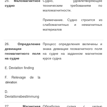
25.
Маломагнитное
Судно, удовлетворяющее
судно
техническим требованиям по
маломагнитности.
Примечание. Судно строится из
слабомагнитных и немагнитных
материалов
26.
Определение
Процесс определения величины и
девиации
знака девиации геомагнитного поля
геомагнитного поля
на судне на заданном магнитном
на судне
курсе судна
Е. Deviation finding
F. Relevage de la
D.
Deviationsbestimmung
27.
Магнитная
Обработка судна с целью