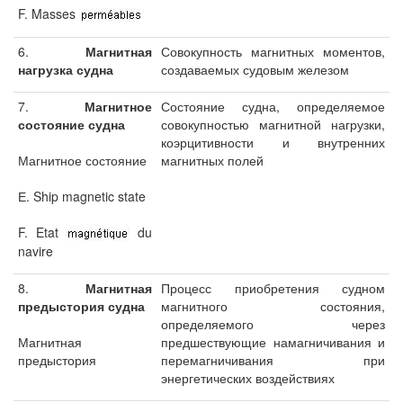
F. Masses
6.
Магнитная
Совокупность магнитных моментов,
нагрузка судна
создаваемых судовым железом
7.
Магнитное
Состояние судна, определяемое
состояние судна
совокупностью магнитной нагрузки,
коэрцитивности и внутренних
Магнитное состояние
магнитных полей
Е. Ship magnetic state
F. Etat
du
navire
8.
Магнитная
Процесс приобретения судном
предыстория судна
магнитного состояния,
определяемого через
Магнитная
предшествующие намагничивания и
предыстория
перемагничивания при
энергетических воздействиях