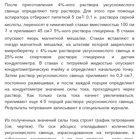
После приготовления 4%-ного раствора уксуснокислого
свинца определяют титр раствора. Для этого при помощи
аспиратора отбирают пипеткой 5 см
0,1 н. раствора серной
кислоты, переносят в химический стакан вместимостью 100 см
и приливают 45 см
5%-ного раствора глицерина. В стакан
опускают якорь магнитной мешалки. Стакан вставляют в
гнездо магнитной мешалки, на штативе которой закрепляют
микробюретку с 4%-ным раствором уксуснокислого свинца в
25%-ном спиртовом растворе глицерина и датчик
кондуктометра. В стакан с титруемой жидкостью опускают
кондуктометрическую ячейку и определяют начальную точку.
Затем раствор уксуснокислого свинца приливают по 0,3 см
,
постоянно размешивая, и после каждой порции определяют
на кондуктометре значение силы тока, проходящего через
раствор. Как только сила тока начнет увеличиваться,
приливают еще 4-5 порций раствора уксуснокислого свинца.
Результаты титрования записывают в специальном журнале.
Из полученных значений силы тока строят график титрования
(см. чертеж). По оси абсцисс откладывают количество
уксуснокислого свинца, израсходованное на титрование, в
кубических сантиметрах, а по оси ординат - силу тока,