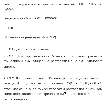
свинец уксуснокислый кристаллический по ГОСТ 1027-67,
ч.д.а.;
спирт этиловый по ГОСТ 18300-87;
н-гексан.
(Измененная редакция, Изм. N 2).
2.7.2 Подготовка к испытанию
2.7.2.1 Для приготовления 5%-ного спиртового раствора
глицерина 5 см
глицерина растворяют в 95 см
этилового
спирта.
2.7.2.2 Для приготовления 4%-ного раствора уксуснокислого
свинца 4 г уксуснокислого свинца Рb(СН
СООН)
·3Н
О
отвешивают на аналитических весах и растворяют в 25%-ном
спиртовом растворе глицерина (75 см
этилового спирта + 25
см
глицерина).