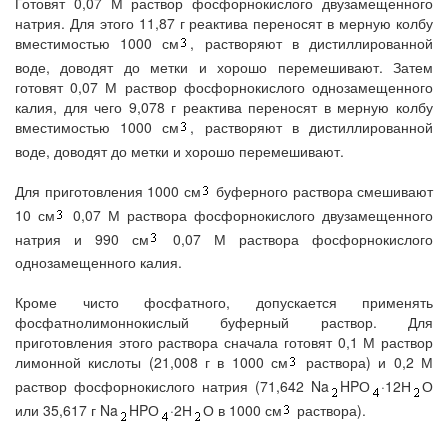
Готовят 0,07 М раствор фосфорнокислого двузамещенного
натрия. Для этого 11,87 г реактива переносят в мерную колбу
вместимостью 1000 см
, растворяют в дистиллированной
воде, доводят до метки и хорошо перемешивают. Затем
готовят 0,07 М раствор фосфорнокислого однозамещенного
калия, для чего 9,078 г реактива переносят в мерную колбу
вместимостью 1000 см
, растворяют в дистиллированной
воде, доводят до метки и хорошо перемешивают.
Для приготовления 1000 см
буферного раствора смешивают
10 см
0,07 М раствора фосфорнокислого двузамещенного
натрия и 990 см
0,07 М раствора фосфорнокислого
однозамещенного калия.
Кроме чисто фосфатного, допускается применять
фосфатнолимоннокислый буферный раствор. Для
приготовления этого раствора сначала готовят 0,1 М раствор
лимонной кислоты (21,008 г в 1000 см
раствора) и 0,2 М
раствор фосфорнокислого натрия (71,642 Na
HPО
·12Н
О
или 35,617 г Na
HPО
·2Н
О в 1000 см
раствора).