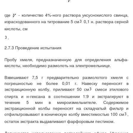
где
- количество 4%-ного раствора уксуснокислого свинца,
израсходованного на титрование 5 см
0,1 н. раствора серной
кислоты, см
.
2.7.3 Проведение испытания
Пробу хмеля, предназначенную для определения альфа-
кислоты, необходимо размолоть на электромельнице.
Взвешивают 7,5 г предварительно размолотого хмеля с
погрешностью не более 0,01 г. Навеску переносят в
экстракционную колбу, приливают 50 см
смеси этилового
спирта и н-гексана в соотношении 1:9 и экстрагируют в
течение 5 мин в микроизмельчителе. Содержимое
экстракционной колбы переносят на складчатый фильтр и
отфильтровывают в коническую колбу вместимостью 100 см
,
остаток экстракта выдавливают фарфоровым пестиком.
Допускается использование петролейного эфира (фракция