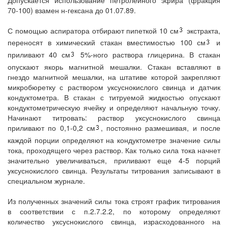
70-100) взамен н-гексана до 01.07.89.
С помощью аспиратора отбирают пипеткой 10 см
экстракта,
переносят в химический стакан вместимостью 100 см
и
приливают 40 см
5%-ного раствора глицерина. В стакан
опускают якорь магнитной мешалки. Стакан вставляют в
гнездо магнитной мешалки, на штативе которой закрепляют
микробюретку с раствором уксуснокислого свинца и датчик
кондуктометра. В стакан с титруемой жидкостью опускают
кондуктометрическую ячейку и определяют начальную точку.
Начинают титровать: раствор уксуснокислого свинца
приливают по 0,1-0,2 см
, постоянно размешивая, и после
каждой порции определяют на кондуктометре значение силы
тока, проходящего через раствор. Как только сила тока начнет
значительно увеличиваться, приливают еще 4-5 порций
уксуснокислого свинца. Результаты титрования записывают в
специальном журнале.
Из полученных значений силы тока строят график титрования
в соответствии с п.2.7.2.2, по которому определяют
количество уксуснокислого свинца, израсходованного на