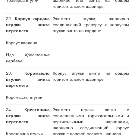
Траверса втулки
шарнире или винта на общем
горизонтальном шарнире
22.
Корпус кардана
Элемент втулки, шарнирно
втулки винта
соединяющий траверсу с корпусом
вертолета
втулки винта на кардане
Корпус кардана
Ндп.
Крестовина
кардана
23.
Коромысло
Корпус втулки винта на общем
втулки винта
горизонтальном шарнире
вертолета
Коромысло втулки
24.
Крестовина
Элемент втулки винта с
втулки винта
совмещенными горизонтальными и
вертолета
вертикальными шарнирами,
шарнирно соединяющий корпус
Крестовина втулки
втулки с цапфой осевого шарнира