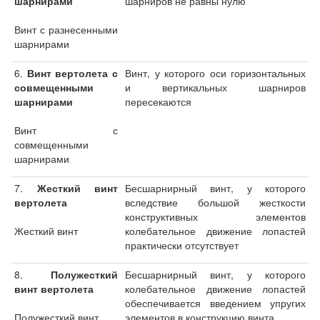
шарнирами
шарниров не равны нулю
Винт с разнесенными
шарнирами
6.
Винт вертолета с
Винт, у которого оси горизонтальных
совмещенными
и вертикальных шарниров
шарнирами
пересекаются
Винт с
совмещенными
шарнирами
7.
Жесткий винт
Бесшарнирный винт, у которого
вертолета
вследствие большой жесткости
конструктивных элементов
Жесткий винт
колебательное движение лопастей
практически отсутствует
8.
Полужесткий
Бесшарнирный винт, у которого
винт вертолета
колебательное движение лопастей
обеспечивается введением упругих
Полужесткий винт
элементов в конструкцию винта