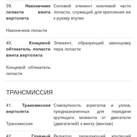
39.
Наконечник
Силовой элемент комлевой части
лопасти винта
лопасти, служащий для крепления ее
вертолета
к рукаву втулки
Наконечник лопасти
40.
Концевой
Элемент, образующий законцовку
обтекатель лопасти
пера лопасти
винта вертолета
Концевой обтекатель
лопасти
ТРАНСМИССИЯ
41.
Трансмиссия
Совокупность агрегатов и узлов,
вертолета
предназначенных для передачи
крутящего момента от двигателя
Трансмиссия
(двигателей) к винту (винтам)
42.
Главный
Редуктор, передающий крутящий