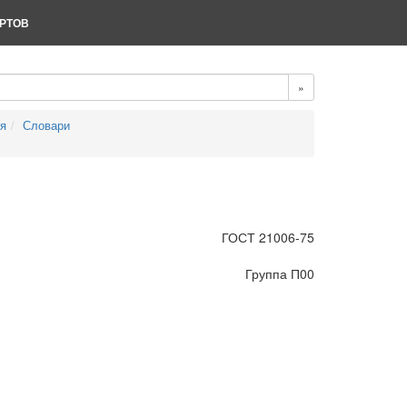
РТОВ
»
ия
Словари
ГОСТ 21006-75
Группа П00