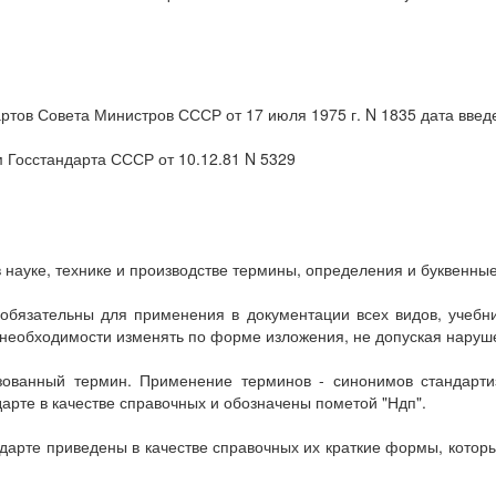
ртов Совета Министров СССР от 17 июля 1975 г. N 1835 дата введ
 Госстандарта СССР от 10.12.81 N 5329
науке, технике и производстве термины, определения и буквенны
бязательны для применения в документации всех видов, учебни
необходимости изменять по форме изложения, не допуская наруше
изованный термин. Применение терминов - синонимов стандарти
рте в качестве справочных и обозначены пометой "Ндп".
дарте приведены в качестве справочных их краткие формы, кото