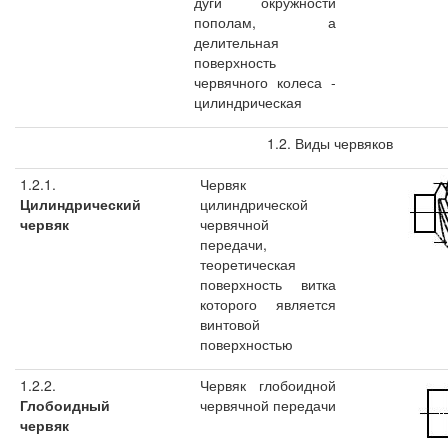
дуги окружности
пополам, а
делительная
поверхность
червячного колеса -
цилиндрическая
1.2. Виды червяков
1.2.1.
Червяк
Цилиндрический
цилиндрической
червяк
червячной
передачи,
теоретическая
поверхность витка
которого является
винтовой
поверхностью
1.2.2.
Червяк глобоидной
Глобоидный
червячной передачи
червяк