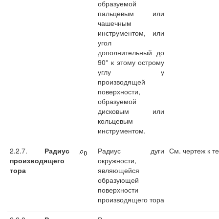
образуемой
пальцевым или
чашечным
инструментом, или
угол
дополнительный до
90° к этому острому
углу у
производящей
поверхности,
образуемой
дисковым или
кольцевым
инструментом.
2.2.7.
Радиус
Радиус дуги
См. чертеж к те
производящего
окружности,
тора
являющейся
образующей
поверхности
производящего тора