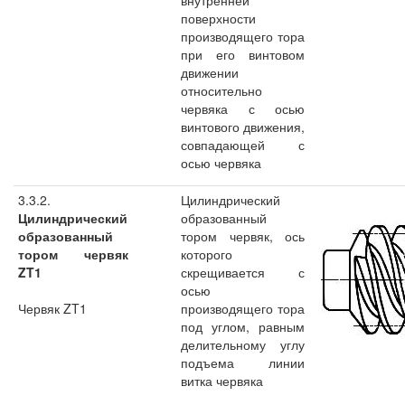
внутренней
поверхности
производящего тора
при его винтовом
движении
относительно
червяка с осью
винтового движения,
совпадающей с
осью червяка
3.3.2.
Цилиндрический
Цилиндрический
образованный
образованный
тором червяк, ось
тором червяк
которого
ZT1
скрещивается с
осью
Червяк ZT1
производящего тора
под углом, равным
делительному углу
подъема линии
витка червяка