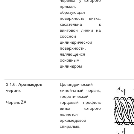
червяка, у которого
прямая,
образующая
поверхность витка,
касательна к
винтовой линии на
соосной
цилиндрической
поверхности,
являющейся
основным
цилиндром
3.1.6.
Архимедов
Цилиндрический
червяк
линейчатый червяк,
теоретический
Червяк ZA
торцовый профиль
витка которого
является
архимедовой
спиралью.