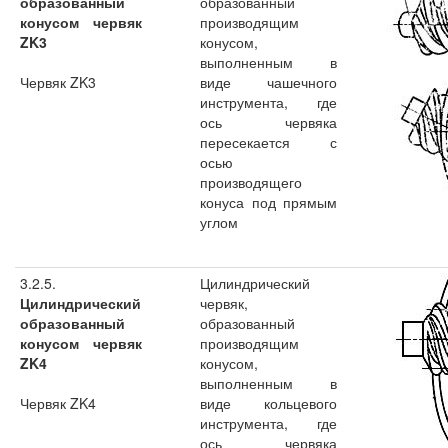
образованный
образованный
конусом червяк
производящим
ZK3
конусом,
выполненным в
Червяк ZK3
виде чашечного
инструмента, где
ось червяка
пересекается с
осью
производящего
конуса под прямым
углом
3.2.5.
Цилиндрический
Цилиндрический
червяк,
образованный
образованный
конусом червяк
производящим
ZK4
конусом,
выполненным в
Червяк ZK4
виде кольцевого
инструмента, где
ось червяка