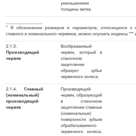
уменьшением
толщины витка
_______________
* В обозначении размеров и параметров, относящихся к 
главного и номинального червяков, можно опускать индексы "*" и
2.1.3.
Воображаемый
Производящий
червяк, который в
червяк
станочном
зацеплении
образует зубья
червячного колеса
2.1.4.
Главный
Производящий
(номинальный)
червяк, образующий
производящий
в станочном
червяк
зацеплении главные
(номинальные)
поверхности зубьев
обрабатываемого
червячного колеса,