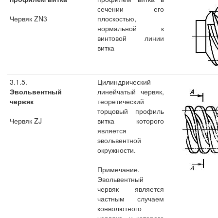
сечении его
Червяк ZN3
плоскостью,
нормальной к
винтовой линии
витка
3.1.5.
Цилиндрический
Эвольвентный
линейчатый червяк,
червяк
теоретический
торцовый профиль
Червяк ZJ
витка которого
является
эвольвентной
окружности.
Примечание.
Эвольвентный
червяк является
частным случаем
конволютного