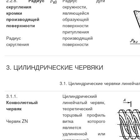
2.2.8.
Радиус
Радиус дуги
скругления
окружности,
кромки
являющейся
производящей
образующей
поверхности
поверхности
притупления
Радиус
производящей
скругления
поверхности
3. ЦИЛИНДРИЧЕСКИЕ ЧЕРВЯКИ
3.1. Цилиндрические червяки линейча
3.1.1.
Цилиндрический
Конволютный
линейчатый червяк,
червяк
теоретический
торцовый профиль
Червяк ZN
витка которого
является
удлиненной или
укороченной