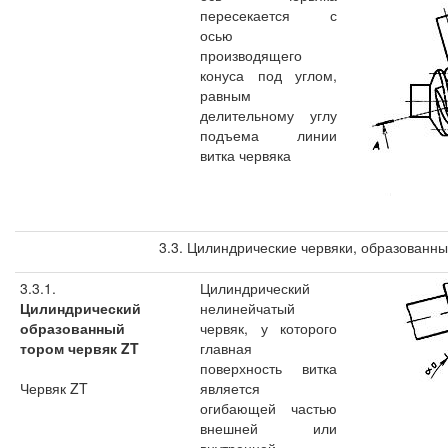
пересекается с
осью
производящего
конуса под углом,
равным
делительному углу
подъема линии
витка червяка
3.3. Цилиндрические червяки, образованн
3.3.1.
Цилиндрический
Цилиндрический
нелинейчатый
образованный
червяк, у которого
тором червяк ZT
главная
поверхность витка
Червяк ZT
является
огибающей частью
внешней или