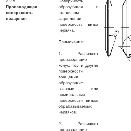
2.2.5.
Поверхность,
Производящая
образующая в
поверхность
станочном
вращения
зацеплении
поверхность витка
червяка.
Примечания:
1. Различают
производящие
конус, тор и другие
поверхности
вращения,
образующие
главные или
номинальные
поверхности витков
обрабатываемых
червяков.
2. Различают
производящие