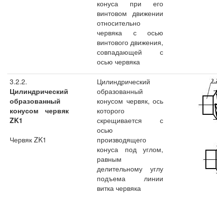
конуса при его
винтовом движении
относительно
червяка с осью
винтового движения,
совпадающей с
осью червяка
3.2.2.
Цилиндрический
Цилиндрический
образованный
образованный
конусом червяк, ось
конусом червяк
которого
ZK1
скрещивается с
осью
Червяк ZK1
производящего
конуса под углом,
равным
делительному углу
подъема линии
витка червяка