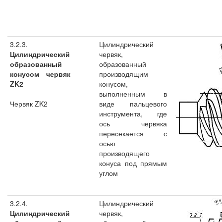
3.2.3.
Цилиндрический
Цилиндрический
червяк,
образованный
образованный
конусом червяк
производящим
ZK2
конусом,
выполненным в
Червяк ZK2
виде пальцевого
инструмента, где
ось червяка
пересекается с
осью
производящего
конуса под прямым
углом
3.2.4.
Цилиндрический
Цилиндрический
червяк,