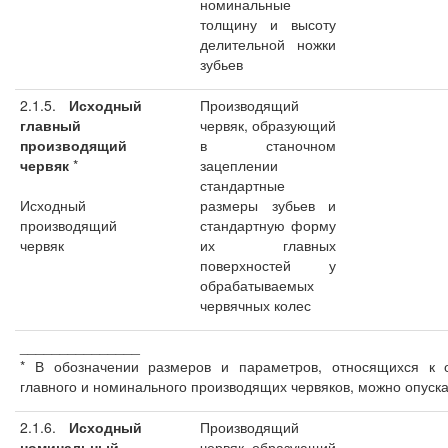
номинальные
толщину и высоту
делительной ножки
зубьев
2.1.5.
Исходный
Производящий
главный
червяк, образующий
производящий
в станочном
червяк
*
зацеплении
стандартные
Исходный
размеры зубьев и
производящий
стандартную форму
червяк
их главных
поверхностей у
обрабатываемых
червячных колес
_______________
* В обозначении размеров и параметров, относящихся к 
главного и номинального производящих червяков, можно опускат
2.1.6.
Исходный
Производящий
номинальный
червяк, образующий