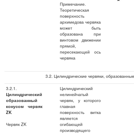
Примечание.
Теоретическая
поверхность
архимедова червяка
может быть
образована при
винтовом движении
прямой,
пересекающей ось
червяка
3.2. Цилиндрические червяки, образованны
3.2.1.
Цилиндрический
Цилиндрический
нелинейчатый
образованный
червяк, у которого
конусом червяк
главная
ZK
поверхность витка
является
Червяк ZK
огибающей
производящего