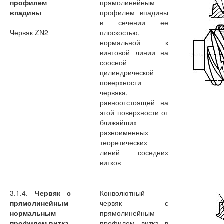
профилем
прямолинейным
впадины
профилем впадины
в сечении ее
Червяк ZN2
плоскостью,
нормальной к
винтовой линии на
соосной
цилиндрической
поверхности
червяка,
равноотстоящей на
этой поверхности от
ближайших
разноименных
теоретических
линий соседних
витков
3.1.4.
Червяк с
Конволютный
прямолинейным
червяк с
нормальным
прямолинейным
профилем витка
профилем витка в