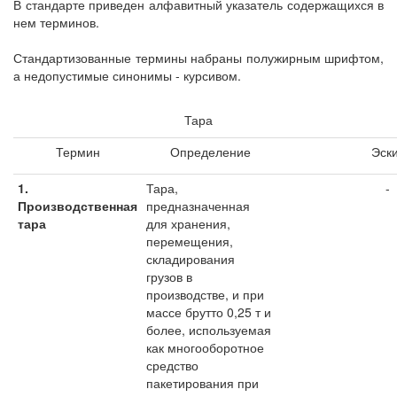
В стандарте приведен алфавитный указатель содержащихся в
нем терминов.
Стандартизованные термины набраны полужирным шрифтом,
а недопустимые синонимы - курсивом.
Тара
Термин
Определение
Эск
1.
Тара,
-
Производственная
предназначенная
тара
для хранения,
перемещения,
складирования
грузов в
производстве, и при
массе брутто 0,25 т и
более, используемая
как многооборотное
средство
пакетирования при