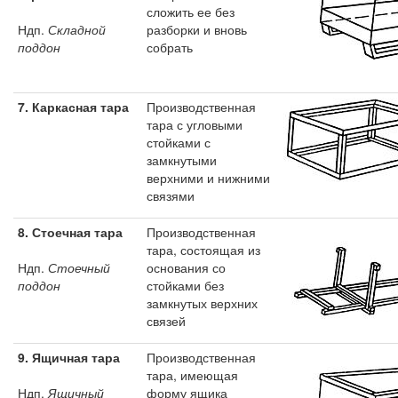
сложить ее без
Ндп.
Складной
разборки и вновь
поддон
собрать
7. Каркасная тара
Производственная
тара с угловыми
стойками с
замкнутыми
верхними и нижними
связями
8.
Стоечная тара
Производственная
тара, состоящая из
Ндп.
Стоечный
основания со
поддон
стойками без
замкнутых верхних
связей
9.
Ящичная тара
Производственная
тара, имеющая
Ндп.
Ящичный
форму ящика