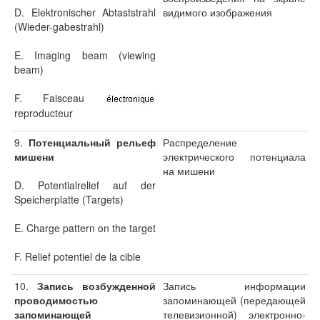
D. Elektronischer Abtaststrahl
видимого изображения
(Wieder-gabestrahl)
E. Imaging beam (viewing
beam)
F. Faisceau
reproducteur
9.
Потенциальный рельеф
Распределение
мишени
электрического потенциала
на мишени
D. Potentialrelief auf der
Speicherplatte (Targets)
E. Charge pattern on the target
F. Relief potentiel de la cible
10.
Запись возбужденной
Запись информации
проводимостью
запоминающей (передающей
запоминающей
телевизионной) электронно-