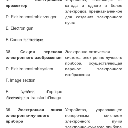
прожектор
катода и одного и более
электродов, предназначенное
D. Elektronenstrahlerzeuger
для создания электронного
пучка
E. Electron gun
F. Canon
38.
Секция переноса
Электронно-оптическая
электронного изображения
система электронно-лучевого
прибора, осуществляющая
D. Elektronenstrahlsystem
перенос электронного
изображения
F. Image section
F.
d'optique
transfert d'image
39.
Электронная линза
Устройство, управляющее
электронно-лучевого
поперечным сечением
прибора
электронного пучка
электронно-лучевого прибора