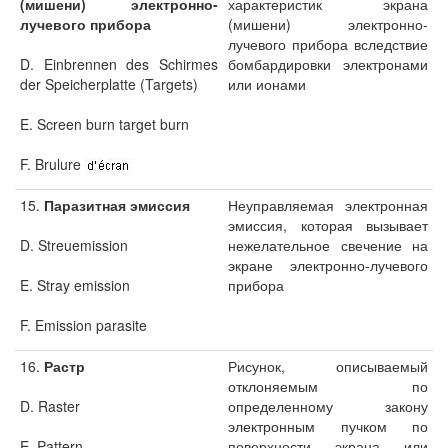
(мишени) электронно-
характеристик экрана
лучевого прибора
(мишени) электронно-
лучевого прибора вследствие
D. Einbrennen des Schirmes
бомбардировки электронами
der Speicherplatte (Targets)
или ионами
E. Screen burn target burn
F. Brulure
15.
Паразитная эмиссия
Неуправляемая электронная
эмиссия, которая вызывает
D. Streuemission
нежелательное свечение на
экране электронно-лучевого
E. Stray emission
прибора
F. Emission parasite
16.
Растр
Рисунок, описываемый
отклоняемым по
D. Raster
определенному закону
электронным пучком по
E. Pattern
поверхности экрана или