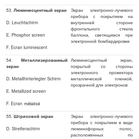
53.
Люминесцентный экран
Экран электронно-лучевого
прибора с покрытием на
D. Leuchtschirm
внутренней стороне
фронтального стекла
E. Phosphor screen
баллона, светящимся при
электронной бомбардировке
F. Ecran luminescent
54.
Металлизированный
Люминесцентный экран,
экран
покрытый со стороны
электронного прожектора
D. Metallhinterlegter Schirm
металлической пленкой,
прозрачной для электронов
E. Metallized screen
F. Ecran
55.
Штриховой экран
Экран электронно-лучевого
прибора с покрытием в виде
D. Streifenschirm
люминофорных полос,
расположенных по