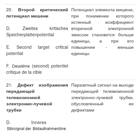
20.
Второй критический
Потенциал элемента мишени,
потенциал мишени
при понижении которого
истинный коэффициент
D. Zweites kritisches
вторичной электронной
Speicherplattenpotential
эмиссии становится больше
единицы, а при его
E. Second target critical
повышении - меньше
potential
единицы
F.
(second) potentiel
critique de la cible
21.
Дефект изображения
Паразитный сигнал на выходе
передающей
передающей телевизионной
телевизионной
электронно-лучевой трубки,
электронно-лучевой
обусловленный ее
трубки
дефектами
D. Inneres