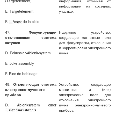
(Targetelement)
информация, отличная от
информации на соседних
E. Targetelement
участках
F.
de la cible
47.
Фокусирующе-
Наружное устройство,
отклоняющая система
создающее магнитные поля
катушек
для фокусировки, отклонения
и корректировки электронного
D. Fokussier-Ablenk-system
пучка
E. Joke assembly
F. Bloc de bobinage
48.
Отклоняющая система
Устройство, создающее
электронно-лучевого
магнитные и (или)
прибора
электрические поля для
отклонения электронного
D. Ablenksystem einer
пучка электронно-лучевого
прибора