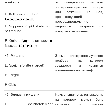
прибора
от поверхности мишени
электронно-лучевого прибора
или лежащий на ней,
D. Kollektornetz einer
препятствующий
перераспределению
E. Suppressor grid of electron-
вторичных электронов на
beam tube
поверхности мишени
F. Grille
(d'un tube
faisceau
)
45.
Мишень
Элемент электронно-лучевого
прибора, на котором
D. Speicherplatte (Target)
создается и хранится
потенциальный рельеф
E. Target
F. Cible
46.
Элемент мишени
Наименьший участок мишени,
на котором может быть
D. Speicherelement
записана и считана