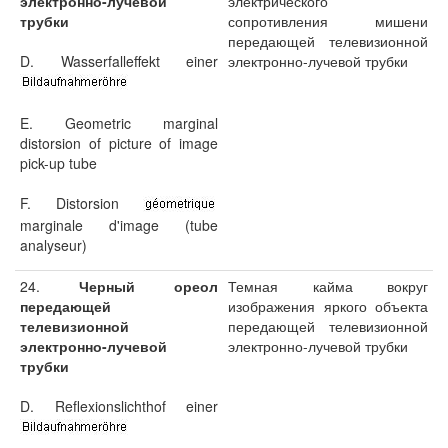
электронно-лучевой
электрического
трубки
сопротивления мишени
передающей телевизионной
D. Wasserfalleffekt einer
электронно-лучевой трубки
E. Geometric marginal
distorsion of picture of image
pick-up tube
F. Distorsion
marginale d'image (tube
analyseur)
24.
Черный ореол
Темная кайма вокруг
передающей
изображения яркого объекта
телевизионной
передающей телевизионной
электронно-лучевой
электронно-лучевой трубки
трубки
D. Reflexionslichthof einer