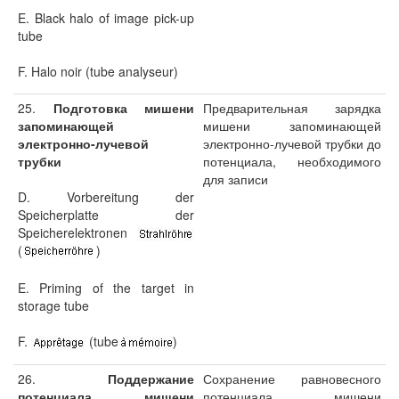
E. Black halo of image pick-up
tube
F. Halo noir (tube analyseur)
25.
Подготовка мишени
Предварительная зарядка
запоминающей
мишени запоминающей
электронно-лучевой
электронно-лучевой трубки до
трубки
потенциала, необходимого
для записи
D. Vorbereitung der
Speicherplatte der
Speicherelektronen
(
)
E. Priming of the target in
storage tube
F.
(tube
)
26.
Поддержание
Сохранение равновесного
потенциала мишени
потенциала мишени