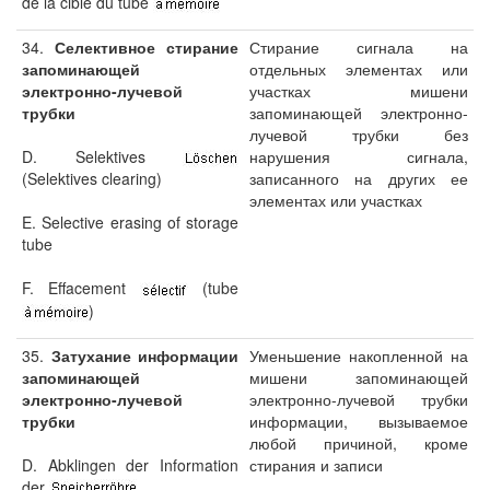
de la cible du tube
34.
Селективное стирание
Стирание сигнала на
запоминающей
отдельных элементах или
электронно-лучевой
участках мишени
трубки
запоминающей электронно-
лучевой трубки без
D. Selektives
нарушения сигнала,
записанного на других ее
(Selektives clearing)
элементах или участках
E. Selective erasing of storage
tube
F. Effacement
(tube
)
35.
Затухание информации
Уменьшение накопленной на
запоминающей
мишени запоминающей
электронно-лучевой
электронно-лучевой трубки
трубки
информации, вызываемое
любой причиной, кроме
D. Abklingen der Information
стирания и записи
der