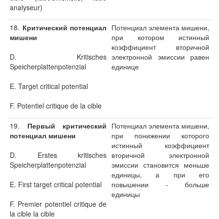
analyseur)
18.
Критический потенциал
Потенциал элемента мишени,
мишени
при котором истинный
коэффициент вторичной
D. Kritisches
электронной эмиссии равен
Speicherplattenpotenzial
единице
E. Target critical potential
F. Potentiel critique de la cible
19.
Первый критический
Потенциал элемента мишени,
потенциал мишени
при понижении которого
истинный коэффициент
D. Erstes kritisches
вторичной электронной
Speicherplattenpotenzial
эмиссии становится меньше
единицы, а при его
E. First target critical potential
повышении - больше
единицы
F. Premier potentiel critique de
la cible la cible