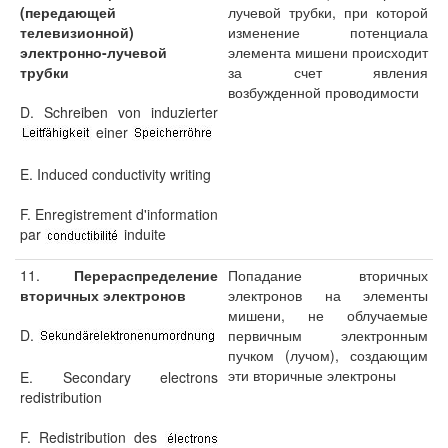
(передающей
лучевой трубки, при которой
телевизионной)
изменение потенциала
электронно-лучевой
элемента мишени происходит
трубки
за счет явления
возбужденной проводимости
D. Schreiben von induzierter
einer
E. Induced conductivity writing
F. Enregistrement d'information
par
induite
11.
Перераспределение
Попадание вторичных
вторичных электронов
электронов на элементы
мишени, не облучаемые
D.
первичным электронным
пучком (лучом), создающим
эти вторичные электроны
E. Secondary electrons
redistribution
F. Redistribution des