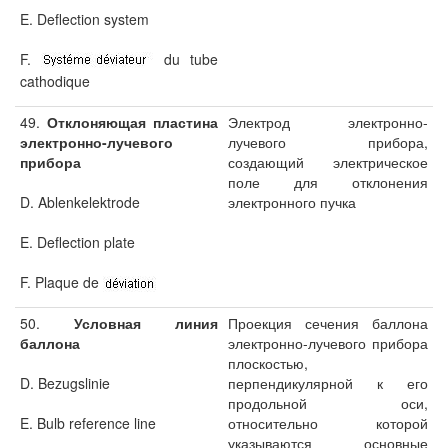
E. Deflection system
F.
du tube
cathodique
49.
Отклоняющая пластина
Электрод электронно-
электронно
-
лучевого
лучевого прибора,
прибора
создающий электрическое
поле для отклонения
D. Ablenkelektrode
электронного пучка
E. Deflection plate
F. Plaque de
50.
Условная линия
Проекция сечения баллона
баллона
электронно-лучевого прибора
плоскостью,
D. Bezugslinie
перпендикулярной к его
продольной оси,
E. Bulb reference line
относительно которой
указываются основные