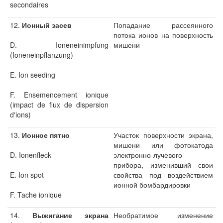
secondaires
12.
Ионный засев
Попадание рассеянного
потока ионов на поверхность
D. Ioneneinimpfung
мишени
(Ioneneinpflanzung)
E. Ion seeding
F. Ensemencement ionique
(impact de flux de dispersion
d'ions)
13.
Ионное пятно
Участок поверхности экрана,
мишени или фотокатода
D. Ionenfleck
электронно-лучевого
прибора, изменивший свои
E. Ion spot
свойства под воздействием
ионной бомбардировки
F. Tache ionique
14.
Выжигание экрана
Необратимое изменение