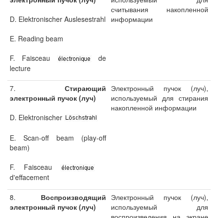
считывания накопленной
D. Elektronischer Auslesestrahl
информации
E. Reading beam
F. Faisceau
de
lecture
7.
Стирающий
Электронный пучок (луч),
электронный пучок (луч)
используемый для стирания
накопленной информации
D. Elektronischer
E. Scan-off beam (play-off
beam)
F. Faisceau
d'effacement
8.
Воспроизводящий
Электронный пучок (луч),
электронный пучок (луч)
используемый для
воспроизведения на экране