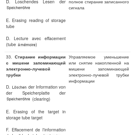
D. Loschendes Lesen der
полное стирание записанного
сигнала
E. Erasing reading of storage
tube
D. Lecture avec effacement
(tube
)
33.
Стирание информации
Управляемое уменьшение
с мишени запоминающей
или снятие накопленной на
электронно-лучевой
мишени запоминающей
трубки
электронно-лучевой трубки
информации
D.
der Information von
der Speicherplatte der
(clearing)
E. Erasing of the target in
storage tube target
F. Effacement de l'information