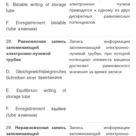
электронных пучков
E. Bistable writing of storage
приводится к одному из двух
tube
дискретных равновесных
потенциалов
F. Enregistrement bistable
(tube
)
28.
Равновесная запись
Запись информации
запоминающей
запоминающей электронно-
электронно-лучевой
лучевой трубки, при которой
трубки
потенциал элемента мишени
достигает равновесного
D. Gleichgewichtsbegrenztes
значения за время записи
Schreiben einer
E. Equilibrium writing of
storage tube
F. Enregistrement
(tube
)
29.
Неравновесная запись
Запись информации
запоминающей
запоминающей электронно-