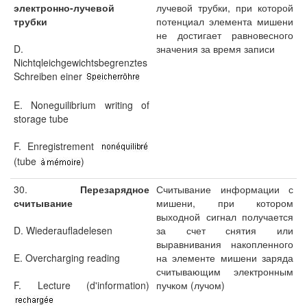
электронно-лучевой
лучевой трубки, при которой
трубки
потенциал элемента мишени
не достигает равновесного
D.
значения за время записи
Nichtqleichgewichtsbegrenztes
Schreiben einer
E. Noneguilibrium writing of
storage tube
F. Enregistrement
(tube
)
30.
Перезарядное
Считывание информации с
считывание
мишени, при котором
выходной сигнал получается
D. Wiederaufladelesen
за счет снятия или
выравнивания накопленного
E. Overcharging reading
на элементе мишени заряда
считывающим электронным
F. Lecture (d'information)
пучком (лучом)