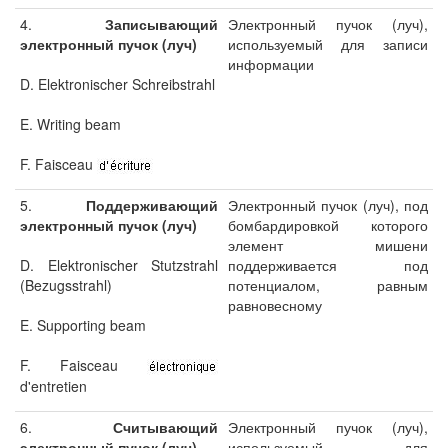
4.
Записывающий
Электронный пучок (луч),
электронный пучок (луч)
используемый для записи
информации
D. Elektronischer Schreibstrahl
E. Writing beam
F. Faisceau
5.
Поддерживающий
Электронный пучок (луч), под
электронный пучок (луч)
бомбардировкой которого
элемент мишени
D. Elektronischer Stutzstrahl
поддерживается под
(Bezugsstrahl)
потенциалом, равным
равновесному
E. Supporting beam
F. Faisceau
d'entretien
6.
Считывающий
Электронный пучок (луч),
электронный пучок (луч)
используемый для