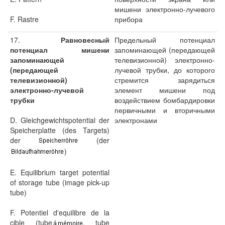
мишени электронно-лучевого
F. Rastre
прибора
17.
Равновесный
Предельный потенциал
потенциал мишени
запоминающей (передающей
запоминающей
телевизионной) электронно-
(передающей
лучевой трубки, до которого
телевизионной)
стремится зарядиться
электронно-лучевой
элемент мишени под
трубки
воздействием бомбардировки
первичными и вторичными
D. Gleichgewichtspotential der
электронами
Speicherplatte (des Targets)
der
(der
)
E. Equilibrium target potential
of storage tube (image pick-up
tube)
F. Potentiel d'equilibre de la
cible (tube
, tube