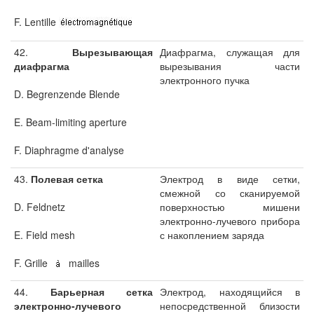
F. Lentille
42.
Вырезывающая
Диафрагма, служащая для
диафрагма
вырезывания части
электронного пучка
D. Begrenzende Blende
E. Beam-limiting aperture
F. Diaphragme d'analyse
43.
Полевая сетка
Электрод в виде сетки,
смежной со сканируемой
D. Feldnetz
поверхностью мишени
электронно-лучевого прибора
E. Field mesh
с накоплением заряда
F. Grille
mailles
44.
Барьерная сетка
Электрод, находящийся в
электронно-лучевого
непосредственной близости