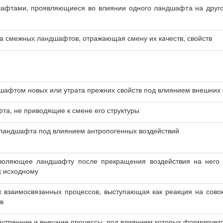
афтами, проявляющиеся во влиянии одного ландшафта на друго
а смежных ландшафтов, отражающая смену их качеств, свойств
афтом новых или утрата прежних свойств под влиянием внешних 
а, не приводящие к смене его структуры
ландшафта под влиянием антропогенных воздействий
воляющее ландшафту после прекращения воздействия на него 
к исходному
х взаимосвязанных процессов, выступающая как реакция на сов
в
нутренние и внешние процессы, под влиянием которых формирует