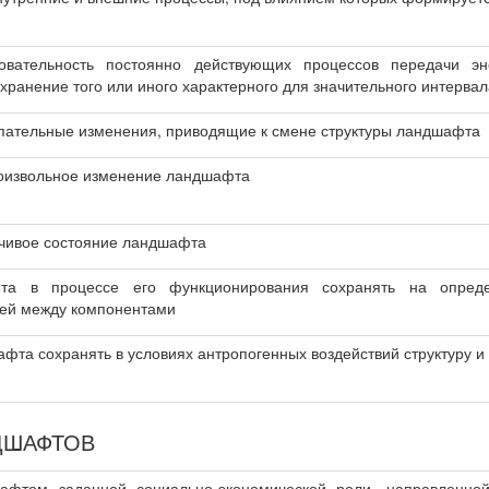
довательность постоянно действующих процессов передачи 
ранение того или иного характерного для значительного интерва
пательные изменения, приводящие к смене структуры ландшафта
оизвольное изменение ландшафта
йчивое состояние ландшафта
та в процессе его функционирования сохранять на опреде
зей между компонентами
фта сохранять в условиях антропогенных воздействий структуру и
ДШАФТОВ
афтом заданной социально-экономической роли, направленной