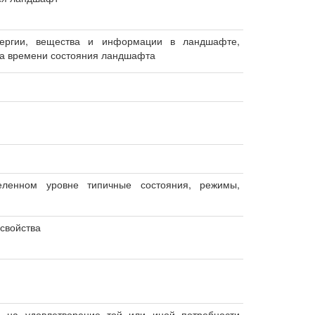
энергии, вещества и информации в ландшафте,
ла времени состояния ландшафта
ленном уровне типичные состояния, режимы,
 свойства
 на удовлетворение той или иной потребности