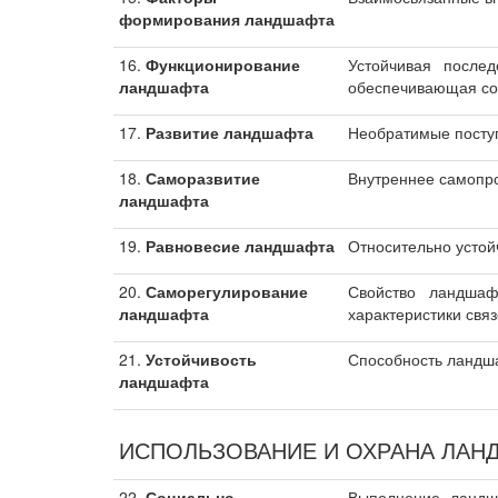
формирования ландшафта
16.
Функционирование
Устойчивая после
ландшафта
обеспечивающая сох
17.
Развитие ландшафта
Необратимые посту
18.
Саморазвитие
Внутреннее самопр
ландшафта
19.
Равновесие ландшафта
Относительно усто
20.
Саморегулирование
Свойство ландшаф
ландшафта
характеристики свя
21.
Устойчивость
Способность ландша
ландшафта
ИСПОЛЬЗОВАНИЕ И ОХРАНА ЛАН
22.
Социально-
Выполнение ландш