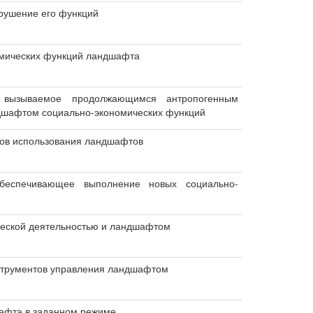
арушение его функций
омических функций ландшафта
 вызываемое продолжающимся антропогенным
ндшафтом социально-экономических функций
дов использования ландшафтов
беспечивающее выполнение новых социально-
ческой деятельностью и ландшафтом
нструментов управления ландшафтом
афта в заданном режиме