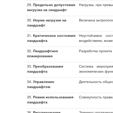
29.
Предельно допустимая
Нагрузка, при прев
нагрузка на ландшафт
30.
Норма нагрузки на
Величина антропоге
ландшафт
31.
Критическое состояние
Неустойчивое со
ландшафта
воздействием, може
32.
Ландшафтное
Разработка проекта
планирование
33.
Преобразование
Система мероприя
ландшафта
экономических фун
34.
Управление
Деятельность общес
ландшафтом
35.
Режим использования
Совокупность прави
ландшафта
36.
Регулирование
Элемент управлени