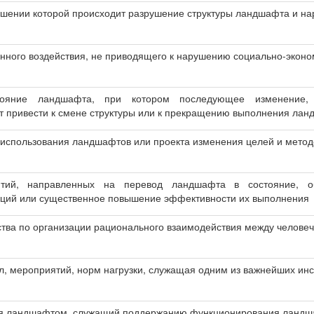
ышении которой происходит разрушение структуры ландшафта и н
нного воздействия, не приводящего к нарушению социально-экон
стояние ландшафта, при котором последующее изменение,
т привести к смене структуры или к прекращению выполнения ла
 использования ландшафтов или проекта изменения целей и мето
тий, направленных на перевод ландшафта в состояние, о
кций или существенное повышение эффективности их выполнения
тва по организации рационального взаимодействия между челове
л, мероприятий, норм нагрузки, служащая одним из важнейших и
я ландшафтом, служащий поддержанию функционирования ландш