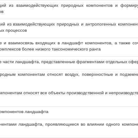
щий из взаимодействующих природных компонентов и форми
ов
ий из взаимодействующих природных и антропогенных компонен
ых процессов
е и взаимосвязь входящих в ландшафт компонентов, а также со
омплексов более низкого таксономического ранга
е части ландшафта, представленные фрагментами отдельных сфер
родным компонентам относят воздух, поверхностные и подземн
мпонентам относят все объекты производственной и непроизводст
компонентов ландшафта
нентами ландшафта, проявляющиеся во влиянии одного компоне