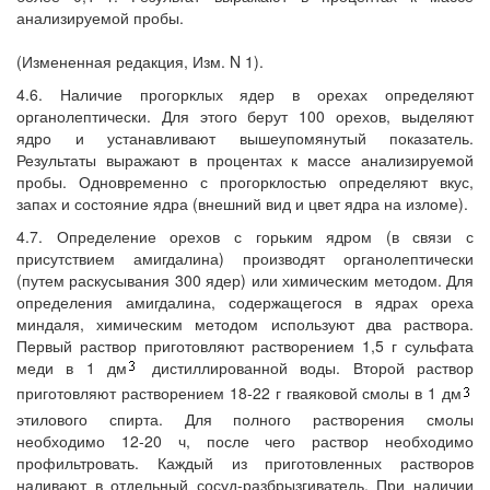
анализируемой пробы.
(Измененная редакция, Изм. N 1).
4.6. Наличие прогорклых ядер в орехах определяют
органолептически. Для этого берут 100 орехов, выделяют
ядро и устанавливают вышеупомянутый показатель.
Результаты выражают в процентах к массе анализируемой
пробы. Одновременно с прогорклостью определяют вкус,
запах и состояние ядра (внешний вид и цвет ядра на изломе).
4.7. Определение орехов с горьким ядром (в связи с
присутствием амигдалина) производят органолептически
(путем раскусывания 300 ядер) или химическим методом. Для
определения амигдалина, содержащегося в ядрах ореха
миндаля, химическим методом используют два раствора.
Первый раствор приготовляют растворением 1,5 г сульфата
меди в 1 дм
дистиллированной воды. Второй раствор
приготовляют растворением 18-22 г гваяковой смолы в 1 дм
этилового спирта. Для полного растворения смолы
необходимо 12-20 ч, после чего раствор необходимо
профильтровать. Каждый из приготовленных растворов
наливают в отдельный сосуд-разбрызгиватель. При наличии