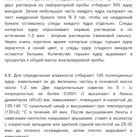
двух растворов из лабораторной пробы отбирают 300 ядер
миндаля. Затем небольшую часть каждого ядра натирают на
лист наждачной бумаги типа N 3 так, чтобы на наждачной
бумаге оставались следы каждого ядра отдельно. Следы
натертых ядер опрыскивают первым раствором и по
истечении 1-2 мин - вторым раствором (гваяковой смолы).
Через очень короткое время натертые следы горьких ядер
окрасятся в синий цвет, а следы ядер сладкого миндаля
остаются белыми. Количество горьких ядер выражают в
процентах к общей массе анализируемой пробы.
4.8. Для определения влажности отбирают 100 полноценных
ядер, измельчают их до величины частиц в основной массе
около 1-2 мм. Две параллельные навески по 5 г (с
погрешностью не более 0,0001 г) высыпают в бюксы
диаметром (40±2) мм, взвешивают, помещают в нагретый до
135-140 °С сушильный шкаф и высушивают при температуре
(130±2) °С в течение 40 мин. После высушивания бюксы с
навесками неплотно накрывают крышками, ставят в эксикатор
с хлористым кальцием или крепкой серной кислотой на 25-30
мин до полного охлаждения, затем плотно закрывают и
взвешивают.