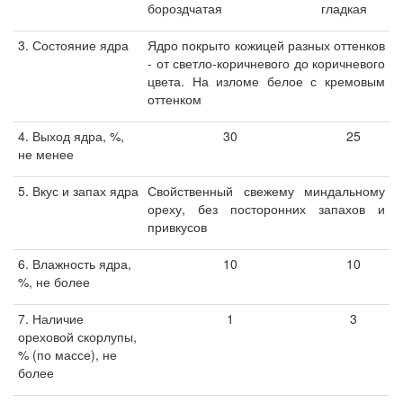
бороздчатая
гладкая
3. Состояние ядра
Ядро покрыто кожицей разных оттенков
- от светло-коричневого до коричневого
цвета. На изломе белое с кремовым
оттенком
4. Выход ядра, %,
30
25
не менее
5. Вкус и запах ядра
Свойственный свежему миндальному
ореху, без посторонних запахов и
привкусов
6. Влажность ядра,
10
10
%, не более
7. Наличие
1
3
ореховой скорлупы,
% (по массе), не
более