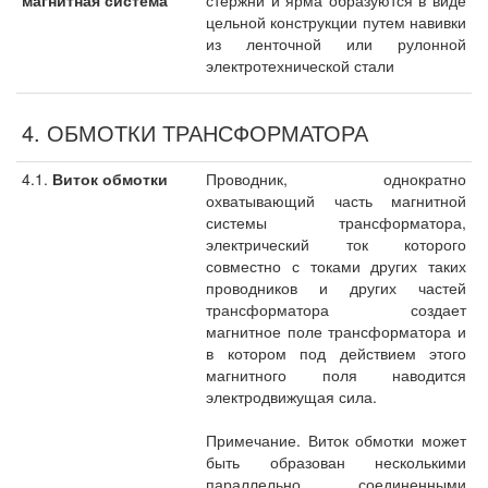
магнитная система
стержни и ярма образуются в виде
цельной конструкции путем навивки
из ленточной или рулонной
электротехнической стали
4. ОБМОТКИ ТРАНСФОРМАТОРА
4.1.
Виток обмотки
Проводник, однократно
охватывающий часть магнитной
системы трансформатора,
электрический ток которого
совместно с токами других таких
проводников и других частей
трансформатора создает
магнитное поле трансформатора и
в котором под действием этого
магнитного поля наводится
электродвижущая сила.
Примечание. Виток обмотки может
быть образован несколькими
параллельно соединенными