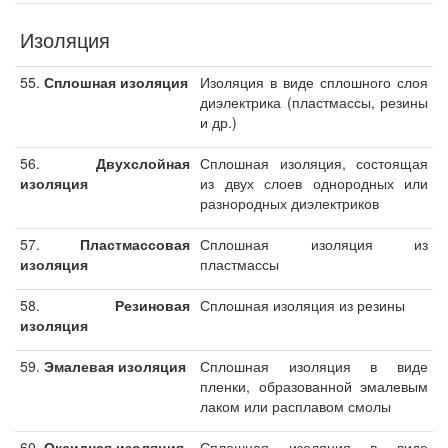
Изоляция
55.
Сплошная изоляция
Изоляция в виде сплошного слоя
диэлектрика (пластмассы, резины
и др.)
56.
Двухслойная
Сплошная изоляция, состоящая
изоляция
из двух слоев однородных или
разнородных диэлектриков
57.
Пластмассовая
Сплошная изоляция из
изоляция
пластмассы
58.
Резиновая
Сплошная изоляция из резины
изоляция
59.
Эмалевая изоляция
Сплошная изоляция в виде
пленки, образованной эмалевым
лаком или расплавом смолы
60.
Оксидная изоляция
Сплошная изоляция в виде