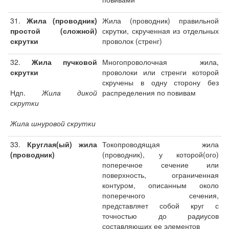
31.
Жила (проводник)
Жила (проводник) правильной
простой (сложной)
скрутки, скрученная из отдельных
скрутки
проволок (стренг)
32.
Жила пучковой
Многопроволочная жила,
скрутки
проволоки или стренги которой
скручены в одну сторону без
Ндп.
Жила дикой
распределения по повивам
скрутки
Жила шнуровой скрутки
33.
Круглая(ый) жила
Токопроводящая жила
(проводник)
(проводник), у которой(ого)
поперечное сечение или
поверхность, ограниченная
контуром, описанным около
поперечного сечения,
представляет собой круг с
точностью до радиусов
составляющих ее элементов