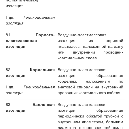
изоляция
Ндп.
Геликоидальная
изоляция
81.
Пористо-
Воздушно-пластмассовая
пластмассовая
изоляция из пористой
изоляция
пластмассы, наложенной на жилу
или внутренний проводник
коаксиальным слоем
82.
Кордельная
Воздушно-пластмассовая
изоляция
изоляция, образованная
корделем, наложенным по
Ндп.
Геликоидальная
винтовой спирали на внутренний
изоляция
проводник коаксиального кабеля
83.
Баллонная
Воздушно-пластмассовая
изоляция
изоляция, образованная
периодически обжатой трубкой с
внутренним диаметром, большим
диаметра токопроводящей жилы