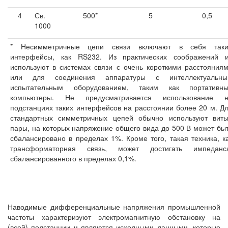
4
Св.
500*
5
0,5
1000
* Несимметричные цепи связи включают в себя так
интерфейсы, как RS232. Из практических соображений 
используют в системах связи с очень короткими расстояния
или для соединения аппаратуры с интеллектуальны
испытательным оборудованием, таким как портативн
компьютеры. Не предусматривается использование 
подстанциях таких интерфейсов на расстоянии более 20 м. Д
стандартных симметричных цепей обычно используют вит
пары, на которых напряжение общего вида до 500 В может бы
сбалансировано в пределах 1%. Кроме того, такая техника, к
трансформаторная связь, может достигать импеданс
сбалансированного в пределах 0,1%.
Наводимые дифференциальные напряжения промышленной
частоты характеризуют электромагнитную обстановку на
(всей) подстанции и являются исходными данными, которые