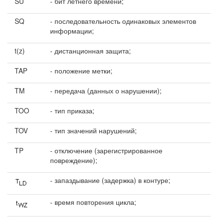
SU
- бит летнего времени;
SQ
- последовательность одинаковых элементов
информации;
t(z)
- дистанционная защита;
TAP
- положение метки;
TM
- передача (данных о нарушении);
TOO
- тип приказа;
TOV
- тип значений нарушений;
TP
- отключение (зарегистрированное
повреждение);
- запаздывание (задержка) в контуре;
- время повторения цикла;