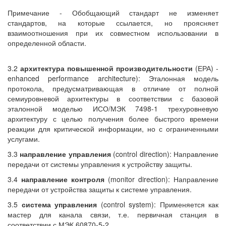
Примечание - Обобщающий стандарт не изменяет
стандартов, на которые ссылается, но проясняет
взаимоотношения при их совместном использовании в
определенной области.
3.2
архитектура повышенной производительности
(ЕРА) -
enhanced performance architecture): Эталонная модель
протокола, предусматривающая в отличие от полной
семиуровневой архитектуры в соответствии с базовой
эталонной моделью ИСО/МЭК 7498-1 трехуровневую
архитектуру с целью получения более быстрого времени
реакции для критической информации, но с ограниченными
услугами.
3.3
направление управления
(control direction): Направление
передачи от системы управления к устройству защиты.
3.4
направление контроля
(monitor direction): Направление
передачи от устройства защиты к системе управления.
3.5
система управления
(control system): Применяется как
мастер для канала связи, т.е. первичная станция в
соответствии с МЭК 60870-5-2.