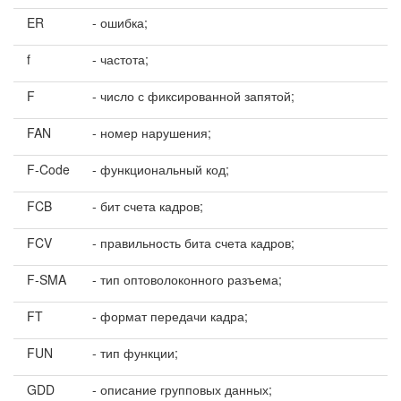
ER
- ошибка;
f
- частота;
F
- число с фиксированной запятой;
FAN
- номер нарушения;
F-Code
- функциональный код;
FCB
- бит счета кадров;
FCV
- правильность бита счета кадров;
F-SMA
- тип оптоволоконного разъема;
FT
- формат передачи кадра;
FUN
- тип функции;
GDD
- описание групповых данных;