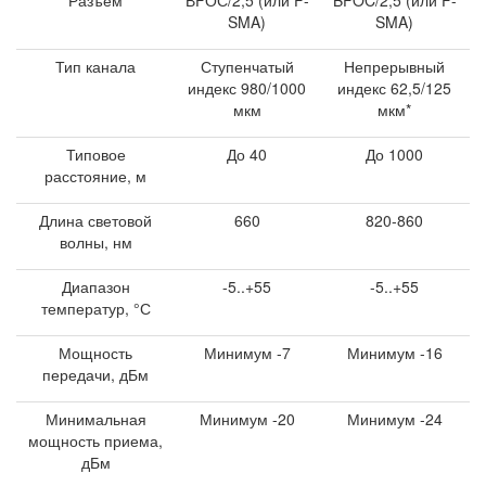
Разъем
ВFОС/2,5 (или F-
BFOC/2,5 (или F-
SMA)
SMA)
Тип канала
Ступенчатый
Непрерывный
индекс 980/1000
индекс 62,5/125
мкм
мкм*
Типовое
До 40
До 1000
расстояние, м
Длина световой
660
820-860
волны, нм
Диапазон
-5..+55
-5..+55
температур, °С
Мощность
Минимум -7
Минимум -16
передачи, дБм
Минимальная
Минимум -20
Минимум -24
мощность приема,
дБм