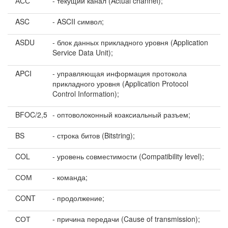
АСС
- текущий канал (Actual channel);
ASC
- ASCII символ;
ASDU
- блок данных прикладного уровня (Application
Service Data Unit);
APCI
- управляющая информация протокола
прикладного уровня (Application Protocol
Control Information);
BFOC/2,5
- оптоволоконный коаксиальный разъем;
BS
- строка битов (Bitstring);
COL
- уровень совместимости (Compatibility level);
СОМ
- команда;
CONT
- продолжение;
СОТ
- причина передачи (Cause of transmission);