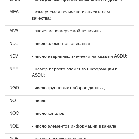
MEA
- измеряемая величина с описателем
качества;
MVAL
- значение измеряемой величины;
NDE
- число элементов описания;
NDV
- число аварийных значений на каждый ASDU;
NFE
- номер первого элемента информации в
ASDU;
NGD
- число групповых наборов данных;
NO
- число;
NOC
- число каналов;
NOE
- число элементов информации в канале;
NOF
- номер повреждения сети;