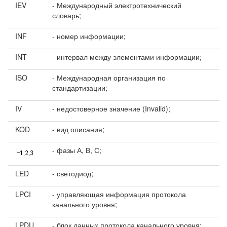
IEV
- Международный электротехнический
словарь;
INF
- номер информации;
INT
- интервал между элементами информации;
ISO
- Международная организация по
стандартизации;
IV
- недостоверное значение (Invalid);
KOD
- вид описания;
- фазы А, В, С;
LED
- светодиод;
LPCI
- управляющая информация протокола
канального уровня;
LPDU
- блок данных протокола канального уровня;