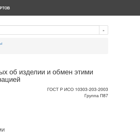
РТОВ
»
ы
ых об изделии и обмен этими
рацией
ГОСТ Р ИСО 10303-203-2003
Группа П87
МИ