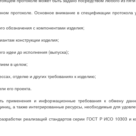
тоящем протоколе может быть задано посредством любого из пяти
анном протоколе. Основное внимание в спецификации протокола
ного обозначения с компонентами изделия;
иантам конструкции изделия;
его идеи до исполнения (выпуска);
лием в целом;
сах, отделке и других требованиях к изделию;
ли его проекта.
асть применения и информационные требования к обмену дан
диниц, а также интегрированные ресурсы, необходимые для удовл
азработки реализаций стандартов серии ГОСТ Р ИСО 10303 и ко