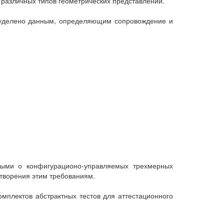
 различных типов геометрических представлений.
 уделено данным, определяющим сопровождение и
ными о конфигурационо-управляемых трехмерных
етворения этим требованиям.
мплектов абстрактных тестов для аттестационного