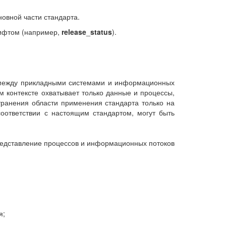
овной части стандарта.
рифтом (например,
release
_
status
).
 между прикладными системами и информационных
м контексте охватывает только данные и процессы,
ранения области применения стандарта только на
оответствии с настоящим стандартом, могут быть
редставление процессов и информационных потоков
я;