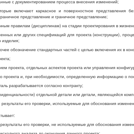
язанные с документированием процесса внесения изменений;
торые включают каркасное и поверхностное представления без
граничное представление и граничное представление;
чным правилам (дисциплинам) на стадии проектирования в жизнен
менных или других спецификаций для проекта (конструкции), проце
 изделия;
очее обозначение стандартных частей с целью включения их в конс
екта;
ием проекта, отдельных аспектов проекта или управления конфигу
го проекта и, при необходимости, определенную информацию о по
еталь разрабатывается согласно контракту;
нфиденциальности) отдельной детали или детали, являющейся ком
 результаты его проверки, используемые для обоснования изменен
тывает:
результаты его проверки, не используемые для обоснования измен
 исходного анализа до окончания данного проекта;