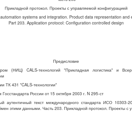
Прикладной протокол. Проекты с управляемой конфигурацией
l automation systems and integration. Product data representation and
Part 203. Application protocol: Configuration controlled design
Предисловие
ом (НИЦ) CALS-технологий "Прикладная логистика" и Всеро
ии
ии ТК 431 "CALS-технологии"
сстандарта России от 15 октября 2003 г. N 295-ст
ый аутентичный текст международного стандарта ИСО 10303-20
бмен этими данными. Часть 203. Прикладной протокол. Проекты с 