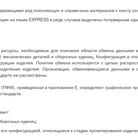
держащими ряд поясняющих и справочных материалов к тексту осн
трукции на языке EXPRESS в ряде случаев выделены полужирным ш
е ресурсы, необходимые для описания области обмена данными
) механических деталей и сборочных единиц. Конфигурация в это
рукции изделия. Понятие обмена используется с целью распрост
ределения изделия. Организации, обменивающиеся данными в с
ндарте не рассмотрены.
(ПФМ), приведенная в приложении Е, определяет графическое п
стандарта.
вает:
сборочных единиц;
его конфигурацией, относящиеся к стадии проектирования издели