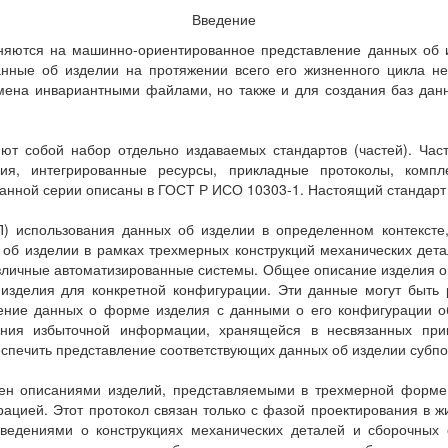
Введение
яются на машинно-ориентированное представление данных об 
нные об изделии на протяжении всего его жизненного цикла нез
мена инвариантными файлами, но также и для создания баз данн
 собой набор отдельно издаваемых стандартов (частей). Част
ия, интегрированные ресурсы, прикладные протоколы, компл
данной серии описаны в ГОСТ Р ИСО 10303-1. Настоящий стандарт 
ПП) использования данных об изделии в определенном контекс
б изделии в рамках трехмерных конструкций механических детал
азличные автоматизированные системы. Общее описание изделия 
изделия для конкретной конфигурации. Эти данные могут быть 
ение данных о форме изделия с данными о его конфигурации о
ния избыточной информации, хранящейся в несвязанных при
спечить представление соответствующих данных об изделии субпо
ен описаниями изделий, представляемыми в трехмерной форм
ацией. Этот протокол связан только с фазой проектирования в 
сведениями о конструкциях механических деталей и сборочных