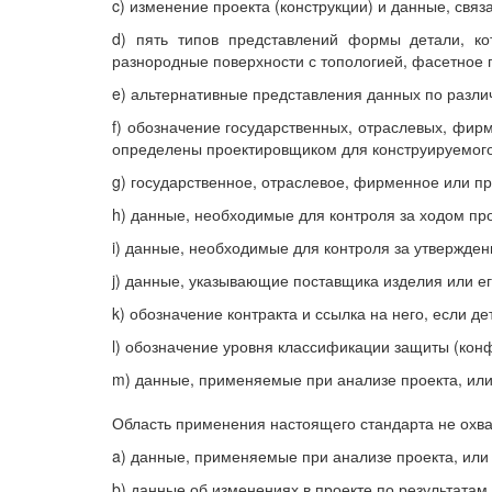
c) изменение проекта (конструкции) и данные, св
d) пять типов представлений формы детали, ко
разнородные поверхности с топологией, фасетное 
e) альтернативные представления данных по разли
f) обозначение государственных, отраслевых, фир
определены проектировщиком для конструируемого
g) государственное, отраслевое, фирменное или пр
h) данные, необходимые для контроля за ходом про
i) данные, необходимые для контроля за утвержден
j) данные, указывающие поставщика изделия или е
k) обозначение контракта и ссылка на него, если д
l) обозначение уровня классификации защиты (ко
m) данные, применяемые при анализе проекта, или
Область применения настоящего стандарта не охва
a) данные, применяемые при анализе проекта, или 
b) данные об изменениях в проекте по результатам