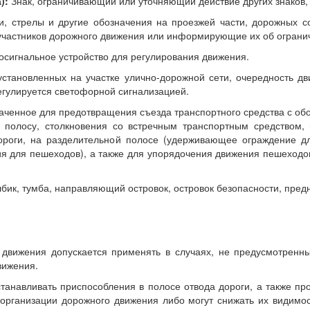
):
Знак, ограничивающий или уточняющий действие других знаков,
ии, стрелы и другие обозначения на проезжей части, дорожных 
участников дорожного движения или информирующие их об ограни
тосигнальное устройство для регулирования движения.
установленных на участке улично-дорожной сети, очередность д
егулируется светофорной сигнализацией.
аченное для предотвращения съезда транспортного средства с обо
ую полосу, столкновения со встречным транспортным средством,
ороги, на разделительной полосе (удерживающее ограждение дл
я для пешеходов), а также для упорядочения движения пешеходо
бик, тумба, направляющий островок, островок безопасности, пред
о движения допускается применять в случаях, не предусмотренн
вижения.
танавливать приспособления в полосе отвода дороги, а также про
 организации дорожного движения либо могут снижать их видимос