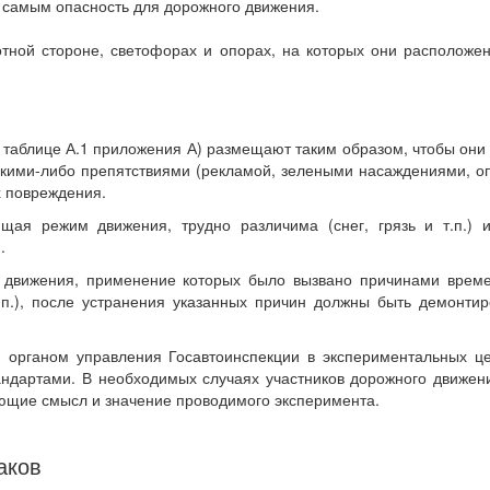
м самым опасность для дорожного движения.
тной стороне, светофорах и опорах, на которых они расположен
о таблице А.1 приложения А) размещают таким образом, чтобы они
акими-либо препятствиями (рекламой, зелеными насаждениями, оп
х повреждения.
ющая режим движения, трудно различима (снег, грязь и т.п.)
.
о движения, применение которых было вызвано причинами врем
п.), после устранения указанных причин должны быть демонтир
 органом управления Госавтоинспекции в экспериментальных це
ндартами. В необходимых случаях участников дорожного движени
яющие смысл и значение проводимого эксперимента.
аков