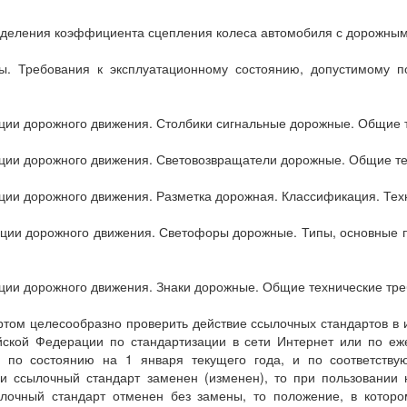
еделения коэффициента сцепления колеса автомобиля с дорожны
. Требования к эксплуатационному состоянию, допустимому п
ации дорожного движения. Столбики сигнальные дорожные. Общие 
ации дорожного движения. Световозвращатели дорожные. Общие т
ции дорожного движения. Разметка дорожная. Классификация. Тех
ации дорожного движения. Светофоры дорожные. Типы, основные 
ации дорожного движения. Знаки дорожные. Общие технические тр
том целесообразно проверить действие ссылочных стандартов в
йской Федерации по стандартизации в сети Интернет или по е
ан по состоянию на 1 января текущего года, и по соответс
ли ссылочный стандарт заменен (изменен), то при пользовании 
лочный стандарт отменен без замены, то положение, в котором