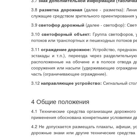
3.7
знак дополнительной информации (табличка
3.8
разметка дорожная
(далее - разметка): Лин
служащие средством зрительного ориентирования 
3.9
светофор дорожный
(далее - светофор): Све
3.10
светофорный объект:
Группа светофоров, 
потоков или транспортных и пешеходных потоков р
3.11
ограждение дорожное:
Устройство, предназн
эстакады и т.п.), переезда через разделительн
расположенные на обочине и в полосе отвода д
сооружения или насыпи (удерживающие ограждени
часть (ограничивающее ограждение).
3.12
направляющее устройство:
Сигнальный стол
4 Общие положения
4.1 Технические средства организации дорожног
применения обоснована конкретными условиями д
4.2 Не допускается размещать плакаты, афиши, ус
дорожные знаки или другие технические средства