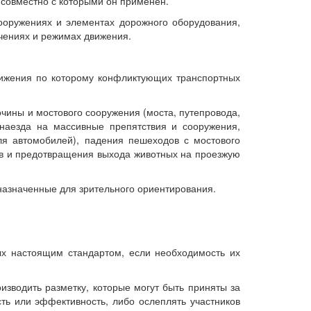
 совместно с которыми он применен.
сооружениях и элементах дорожного оборудования,
чениях и режимах движения.
вижения по которому конфликтующих транспортных
чины и мостового сооружения (моста, путепровода,
 наезда на массивные препятствия и сооружения,
я автомобилей), падения пешеходов с мостового
в и предотвращения выхода животных на проезжую
назначенные для зрительного ориентирования.
ых настоящим стандартом, если необходимость их
изводить разметку, которые могут быть приняты за
ть или эффективность, либо ослеплять участников