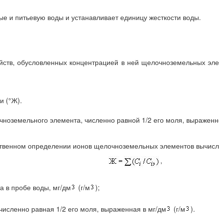
е и питьевую воды и устанавливает единицу жесткости воды.
ойств, обусловленных концентрацией в ней щелочноземельных эл
и (°Ж).
чноземельного элемента, численно равной 1/2 его моля, выраженн
ественном определении ионов щелочноземельных элементов вычис
,
 в пробе воды, мг/дм
(г/м
);
исленно равная 1/2 его моля, выраженная в мг/дм
(г/м
).