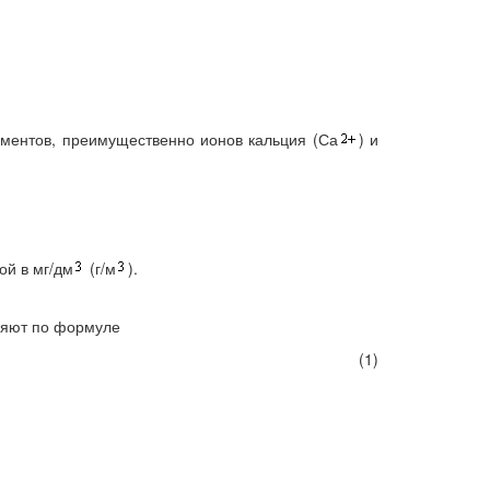
ементов, преимущественно ионов кальция (Са
) и
ой в мг/дм
(г/м
).
ляют по формуле
(1)