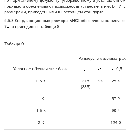
по нормативному документу, утвержденному в установленном
порядке, и обеспечивают возможность установки в них БНК1 с
размерами, приведенными в настоящем стандарте.
5.5.3 Координационные размеры БНК2 обозначены на рисунке
7
и приведены в таблице 9.
Таблица 9
Размеры в миллиметрах
Условное обозначение блока
±0,5
0,5 К
318
194
25,4
(385)
1 К
57,2
1,5 К
90,4
2 К
124,0