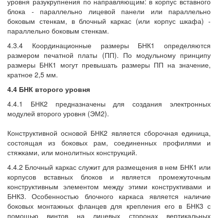
уровня разукрупнения по направляющим: в корпус вставного
блока - параллельно лицевой панели или параллельно
боковым стенкам, в блочный каркас (или корпус шкафа) -
параллельно боковым стенкам.
4.3.4 Координационные размеры БНК1 определяются
размером печатной платы (ПП). По модульному принципу
размеры БНК1 могут превышать размеры ПП на значение,
кратное 2,5 мм.
4.4 БНК второго уровня
4.4.1 БНК2 предназначены для создания электронных
модулей второго уровня (ЭМ2).
Конструктивной основой БНК2 является сборочная единица,
состоящая из боковых рам, соединенных профилями и
стяжками, или монолитных конструкций.
4.4.2 Блочный каркас служит для размещения в нем БНК1 или
корпусов вставных блоков и является промежуточным
конструктивным элементом между этими конструктивами и
БНК3. Особенностью блочного каркаса является наличие
боковых монтажных фланцев для крепления его в БНК3 с
помощью винтов на лицевых сторонах вертикальных