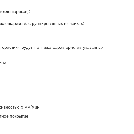
теклошариков);
клошариков), сгруппированных в ячейках;
еристики будут не ниже характеристик указанных
ипа.
сивностью 5 мм/мин.
тное покрытие.