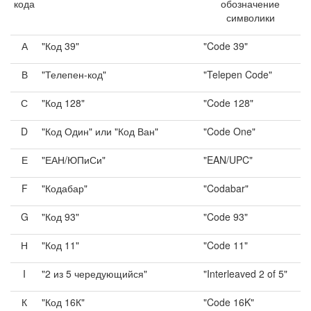
кода
обозначение
символики
А
"Код 39"
"Code 39"
В
"Телепен-код"
"Telepen Code"
С
"Код 128"
"Code 128"
D
"Код Один" или "Код Ван"
"Code One"
Е
"ЕАН/ЮПиСи"
"EAN/UPC"
F
"Кодабар"
"Codabar"
G
"Код 93"
"Code 93"
Н
"Код 11"
"Code 11"
I
"2 из 5 чередующийся"
"Interleaved 2 of 5"
К
"Код 16К"
"Code 16K"