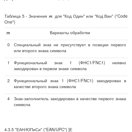
Таблица 5 - Значения
для "Код Один" или "Код Ван" ("Code
One")
Варианты обработки
0
Специальный знак не присутствует в позиции первого
или второго знака символа
1
Функциональный знак 1 (ФНС1/FNС1) неявно
закодирован в первом знаке символа
2
Функциональный знак 1 (ФНС1/FNС1) закодирован в
качестве второго знака символа
4
Знак-заполнитель закодирован в качестве первого знака
символа
4.3.5 "ЕАН/ЮПиСи" ("EAN/UPC") ]Е