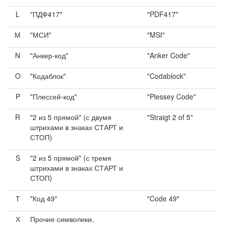
L
"ПДФ417"
"PDF417"
М
"МСИ"
"MSI"
N
"Анкер-код"
"Anker Code"
O
"Кодаблок"
"Codablock"
P
"Плессей-код"
"Plessey Code"
R
"2 из 5 прямой" (с двумя
"Straigt 2 of 5"
штрихами в знаках СТАРТ и
СТОП)
S
"2 из 5 прямой" (с тремя
штрихами в знаках СТАРТ и
СТОП)
Т
"Код 49"
"Code 49"
Х
Прочие символики,