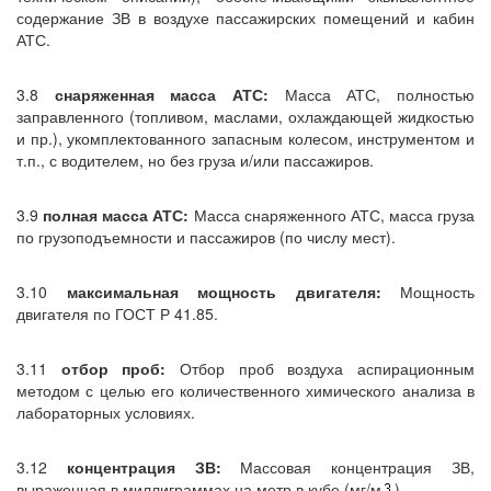
содержание ЗВ в воздухе пассажирских помещений и кабин
АТС.
3.8
снаряженная масса АТС:
Масса АТС, полностью
заправленного (топливом, маслами, охлаждающей жидкостью
и пр.), укомплектованного запасным колесом, инструментом и
т.п., с водителем, но без груза и/или пассажиров.
3.9
полная масса АТС:
Масса снаряженного АТС, масса груза
по грузоподъемности и пассажиров (по числу мест).
3.10
максимальная мощность двигателя:
Мощность
двигателя по ГОСТ Р 41.85.
3.11
отбор проб:
Отбор проб воздуха аспирационным
методом с целью его количественного химического анализа в
лабораторных условиях.
3.12
концентрация ЗВ:
Массовая концентрация ЗВ,
выраженная в миллиграммах на метр в кубе (мг/м
).