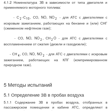
4.1.2 Номенклатура ЗВ в зависимости от типа двигателя и
применяемого моторного топлива:
- С
-С
, СО, NO, NO
- для АТС с двигателями с
искровым зажиганием, работающих на бензине и (или) СНГ
(сжиженном нефтяном газе);
- СО, NO, NO
, СН
O - для АТС с двигателями с
воспламенением от сжатия (дизели и газодизели);
- СН
, СО, NO, NO
- для АТС с двигателями с искровым
зажиганием, работающих на КПГ (компримированном
природном газе).
5 Методы испытаний
5.1 Определение ЗВ в пробах воздуха
5.1.1 Содержание ЗВ в пробах воздуха, отобранных в
пассажирском помещении и кабине АТС, определяют в