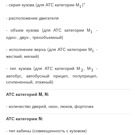
- серия кузова (для АТС категории М
)*
- расположение двигателя
- объем кузова (для АТС категории М
-
одно-, двух-, трехобъемный)
- исполнение верха (для АТС категории М
-
жесткий, мягкий)
- тип кузова (для АТС категорий М
, М
-
автобус, автобусный прицеп, полуприцеп,
сочлененный, этажный)
АТС категорий M, N:
- количество дверей, окон, люков, форточек
АТС категории N:
- тип кабины (совмещенность с кузовом)