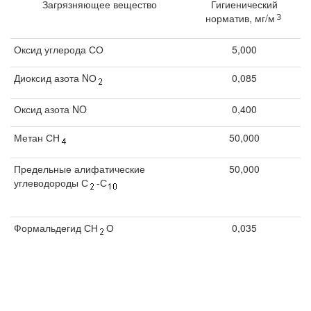
Загрязняющее вещество
Гигиенический
норматив, мг/м
Оксид углерода СО
5,000
Диоксид азота NО
0,085
Оксид азота NO
0,400
Метан СН
50,000
Предельные алифатические
50,000
углеводороды С
-С
Формальдегид СН
О
0,035