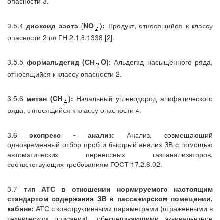
опасности 3.
3.5.4
диоксид азота (NO
):
Продукт, относящийся к классу
опасности 2 по ГН 2.1.6.1338 [2].
3.5.5
формальдегид (СН
O):
Альдегид насыщенного ряда,
относящийся к классу опасности 2.
3.5.6
метан (CH
):
Начальный углеводород алифатического
ряда, относящийся к классу опасности 4.
3.6
экспресс - анализ:
Анализ, совмещающий
одновременный отбор проб и быстрый анализ ЗВ с помощью
автоматических переносных газоанализаторов,
соответствующих требованиям ГОСТ 17.2.6.02.
3.7
тип АТС в отношении нормируемого настоящим
стандартом содержания ЗВ в пассажирском помещении,
кабине:
АТС с конструктивными параметрами (отраженными в
техническом описании), обеспечивающими эквивалентное