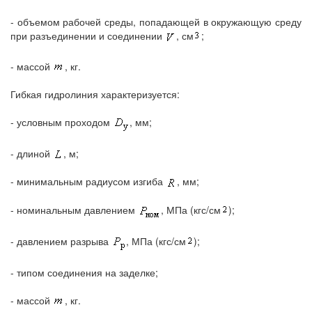
- объемом рабочей среды, попадающей в окружающую среду
при разъединении и соединении
, см
;
- массой
, кг.
Гибкая гидролиния характеризуется:
- условным проходом
, мм;
- длиной
, м;
- минимальным радиусом изгиба
, мм;
- номинальным давлением
, МПа (кгс/см
);
- давлением разрыва
, МПа (кгс/см
);
- типом соединения на заделке;
- массой
, кг.