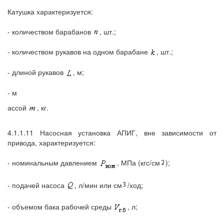
Катушка характеризуется:
- количеством барабанов
, шт.;
- количеством рукавов на одном барабане
, шт.;
- длиной рукавов
, м;
- м
ассой
, кг.
4.1.1.11 Насосная установка АПИГ, вне зависимости от
привода, характеризуется:
- номинальным давлением
, МПа (кгс/см
);
- подачей насоса
, л/мин или см
/ход;
- объемом бака рабочей среды
, л;