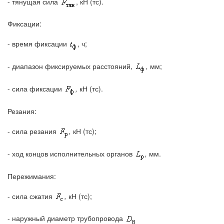
- тянущая сила
, кН (тс).
Фиксации:
- время фиксации
, ч;
- диапазон фиксируемых расстояний,
,
мм;
- сила фиксации
,
кН (тс).
Резания:
- сила резания
,
кН (тс);
- ход концов исполнительных органов
,
мм.
Пережимания:
- сила сжатия
,
кН (тс);
- наружный диаметр трубопровода