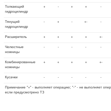
Толкающий
+
-
+
+
-
гидроцилиндр
Тянущий
-
+
-
+-
-
гидроцилиндр
Расширитель
+
+
+
+
+-
Челюстные
-
-
-
-
-
ножницы
Комбинированные
+
+
+
+
+-
ножницы
Кусачки
-
-
-
-
-
Примечание "+" - выполняет операцию; "-" - не выполняет опер
если предусмотрено ТЗ