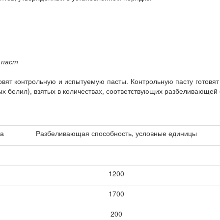
 паст
ят контрольную и испытуемую пасты. Контрольную пасту готовят
ых белил), взятых в количествах, соответствующих разбеливающей 
та
Разбеливающая способность, условные единицы
1200
1700
200