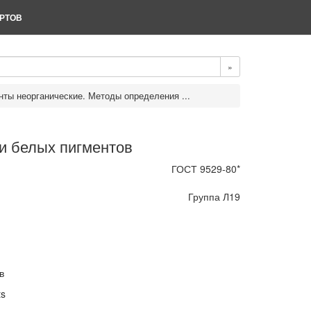
РТОВ
»
нты неорганические. Методы определения ...
и белых пигментов
ГОСТ 9529-80*
Группа Л19
в
ts