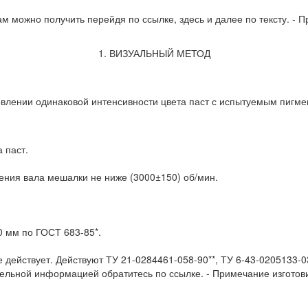
 можно получить перейдя по ссылке, здесь и далее по тексту. - 
1. ВИЗУАЛЬНЫЙ МЕТОД
овлении одинаковой интенсивности цвета паст с испытуемым пигм
 паст.
ения вала мешалки не ниже (3000±150) об/мин.
0 мм по ГОСТ 683-85*.
 действует. Действуют ТУ 21-0284461-058-90**, ТУ 6-43-0205133-03
тельной информацией обратитесь по ссылке. - Примечание изготов