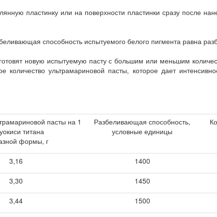
клянную пластинку или на поверхности пластинки сразу после на
азбеливающая способность испытуемого белого пигмента равна ра
о готовят новую испытуемую пасту с большим или меньшим количе
кое количество ультрамариновой пасты, которое дает интенсивно
ьтрамариновой пасты на 1
Разбеливающая способность,
Ко
вуокиси титана
условные единицы
азной формы, г
3,16
1400
3,30
1450
3,44
1500