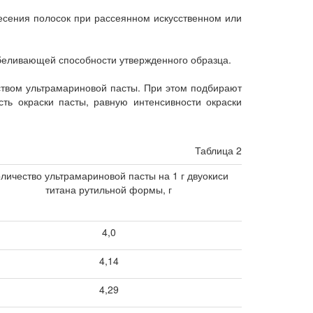
несения полосок при рассеянном искусственном или
збеливающей способности утвержденного образца.
ством ультрамариновой пасты. При этом подбирают
сть окраски пасты, равную интенсивности окраски
Таблица 2
личество ультрамариновой пасты на 1 г двуокиси
титана рутильной формы, г
4,0
4,14
4,29