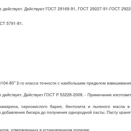
е действует. Действуют ГОСТ 29169-91, ГОСТ 29227-91-ГОСТ 292
СТ 5791-81.
04-80* 2-го класса точности с наибольшим пределом взвешивания
 действует. Действует ГОСТ Р 53228-2008. - Примечание изготови
рамарина, сернокислого бария, бентонита и льняного масла в в
з добавления бисера до получения однородной пасты. Пасту храня
тов, утвержденных в установленном порядке.