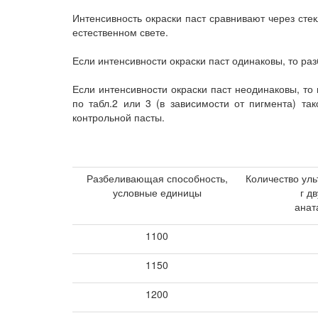
Интенсивность окраски паст сравнивают через сте
естественном свете.
Если интенсивности окраски паст одинаковы, то р
Если интенсивности окраски паст неодинаковы, т
по табл.2 или 3 (в зависимости от пигмента) та
контрольной пасты.
Разбеливающая способность,
Количество ул
условные единицы
г д
анат
1100
1150
1200