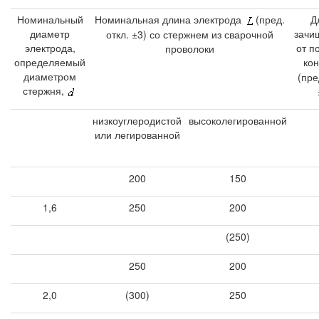
Номинальный
Номинальная длина электрода
(пред.
Д
диаметр
зачи
откл. ±3) со стержнем из сварочной
электрода,
от п
проволоки
определяемый
ко
диаметром
(пре
стержня,
низкоуглеродистой
высоколегированной
или легированной
200
150
1,6
250
200
(250)
250
200
2,0
(300)
250