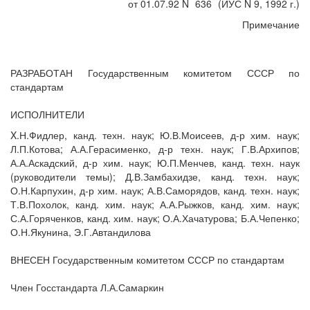
от 01.07.92 N
636
(ИУС N 9, 1992 г.)
Примечание
РАЗРАБОТАН Государственным комитетом СССР по
стандартам
ИСПОЛНИТЕЛИ
X.Н.Фидлер, канд. техн. наук; Ю.В.Моисеев, д-р хим. наук;
Л.П.Котова; А.А.Герасименко, д-р техн. наук; Г.В.Архипов;
А.А.Аскадский, д-р хим. наук; Ю.П.Менчев, канд. техн. наук
(руководители темы); Д.В.Замбахидзе, канд. техн. наук;
О.Н.Карпухин, д-р хим. наук; А.В.Саморядов, канд. техн. наук;
Т.В.Похолок, канд. хим. наук; А.А.Рыжков, канд. хим. наук;
С.А.Горяченков, канд. хим. наук; О.А.Хачатурова; Б.А.Чепенко;
О.Н.Якунина, Э.Г.Автандилова
ВНЕСЕН Государственным комитетом СССР по стандартам
Член Госстандарта Л.А.Самаркин