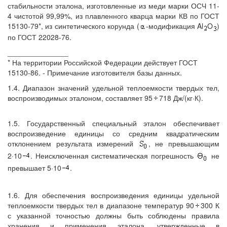
стабильности эталона, изготовленные из меди марки ОСЧ 11-
4 чистотой 99,99%, из плавленного кварца марки КВ по ГОСТ
15130-79*, из синтетического корунда (
-модификация Al
O
)
по ГОСТ 22028-76.
_______________
* На территории Российской Федерации действует ГОСТ
15130-86. - Примечание изготовителя базы данных.
1.4. Диапазон значений удельной теплоемкости твердых тел,
воспроизводимых эталоном, составляет 95
718 Дж/(кг·К).
1.5. Государственный специальный эталон обеспечивает
воспроизведение единицы со средним квадратическим
отклонением результата измерений
, не превышающим
2·10
. Неисключенная систематическая погрешность
не
превышает 5·10
.
1.6. Для обеспечения воспроизведения единицы удельной
теплоемкости твердых тел в диапазоне температур 90
300 К
с указанной точностью должны быть соблюдены правила
хранения и применения эталона, утвержденные в