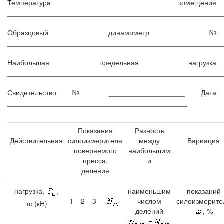
Температура помещения
______________________________________________________
Образцовый динамометр №
______________________________________________________
Наибольшая предельная нагрузка
______________________________________________________
Свидетельство № ___________________ Дата
_____________________________________________
Показания
Разность
Действительная
силоизмерителя
между
Вариация
поверяемого
наибольшим
пресса,
и
деления
наименьшим
показаний
нагрузка,
,
1
2
3
числом
силоизмерите
тс (кН)
делений
, %