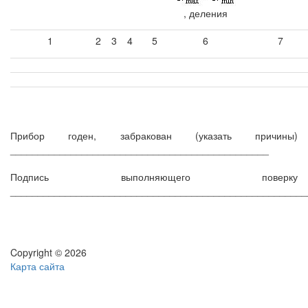
, деления
1
2
3
4
5
6
7
Прибор годен, забракован (указать причины)
_______________________________________________
Подпись выполняющего поверку
______________________________________________________
Copyright © 2026
Карта сайта