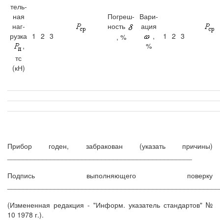
тель-
ная
Погреш-
Вари-
наг-
ность
ация
рузка
1
2
3
,
1
2
3
, %
%
,
тс
(кН)
Прибор годен, забракован (указать причины)
_______________________________________________
Подпись выполняющего поверку
______________________________________________________
(Измененная редакция - "Информ. указатель стандартов" №
10 1978 г.).