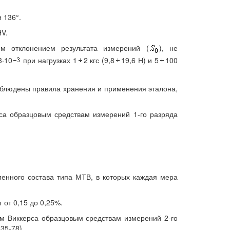
 136°.
HV.
им отклонением результата измерений (
), не
3·10
при нагрузках 1
2 кгс (9,8
19,6 Н) и 5
100
соблюдены правила хранения и применения эталона,
са образцовым средствам измерений 1-го разряда
менного состава типа МТВ, в которых каждая мера
 от 0,15 до 0,25%.
ам Виккерса образцовым средствам измерений 2-го
35-78).