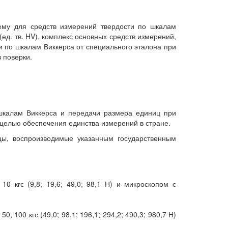
ему для средств измерений твердости по шкалам
ед. тв. HV), комплекс основных средств измерений,
и по шкалам Виккерса от специального эталона при
 поверки.
 шкалам Виккерса и передачи размера единиц при
целью обеспечения единства измерений в стране.
цы, воспроизводимые указанным государственным
0 кгс (9,8; 19,6; 49,0; 98,1 Н) и микроскопом с
 100 кгс (49,0; 98,1; 196,1; 294,2; 490,3; 980,7 Н)