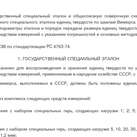
арственный специальный эталон и общесоюзную поверочную сх
ного специального эталона единиц твердости по шкалам Виккерса (
 параметры эталона и порядок передачи размера единиц твердост
едствам измерений с указанием погрешностей и основных методов
ЭВ по стандартизации PC 4763-74.
1. ГОСУДАРСТВЕННЫЙ СПЕЦИАЛЬНЫЙ ЭТАЛОН
азначен для воспроизведения и хранения единиц твердости по
едствам измерений, применяемым в народном хозяйстве СССР, с 
Виккерса, выполняемых в СССР, должны быть положены едини
 из комплекса следующих средств измерений:
ия с набором специальных гирь, создающих нагрузки 1; 2; 5; 1
 набором специальных гирь, создающих нагрузки 5, 10, 20, 30, 50,
1,2 мкм;