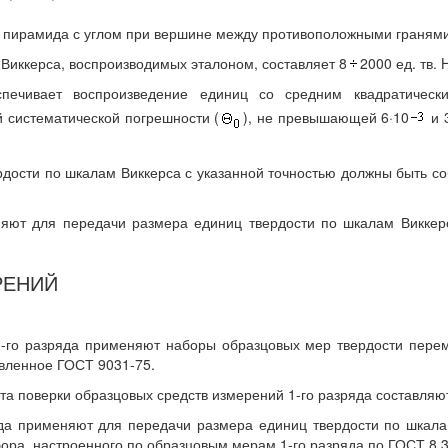
я пирамида с углом при вершине между противоположными гранями
 Виккерса, воспроизводимых эталоном, составляет 8
2000 ед. тв. 
спечивает воспроизведение единиц со средним квадратическ
 систематической погрешности (
), не превышающей 6·10
и 
рдости по шкалам Виккерса с указанной точностью должны быть 
няют для передачи размера единиц твердости по шкалам Виккер
РЕНИЙ
 1-го разряда применяют наборы образцовых мер твердости пере
овленное ГОСТ 9031-75.
та поверки образцовых средств измерений 1-го разряда составляют
яда применяют для передачи размера единиц твердости по шкал
ра, настроенного по образцовым мерам 1-го разряда по ГОСТ 8.3