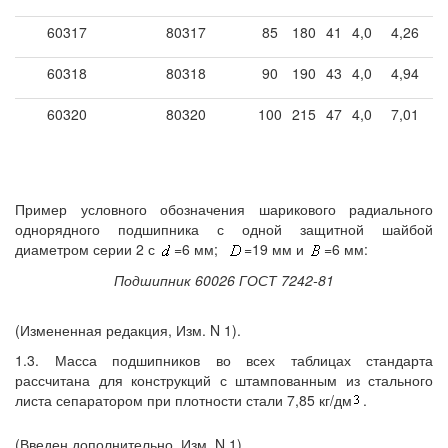
60317
80317
85
180
41
4,0
4,26
60318
80318
90
190
43
4,0
4,94
60320
80320
100
215
47
4,0
7,01
Пример условного обозначения шарикового радиального
однорядного подшипника с одной защитной шайбой
диаметром серии 2 с
=6 мм;
=19 мм и
=6 мм:
Подшипник 60026 ГОСТ 7242-81
(Измененная редакция, Изм. N 1).
1.3. Масса подшипников во всех таблицах стандарта
рассчитана для конструкций с штампованным из стального
листа сепаратором при плотности стали 7,85 кг/дм
.
(Введен дополнительно, Изм. N 1).