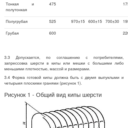
Тонкая и
475
17
полутонкая
Полугрубая
525
970±15
600±15
700±30
19
Грубая
600
22
3.3 Допускается, по соглашению с потребителями,
запрессовка шерсти в кипы или мешки с большими либо
меньшими плотностью, массой и размерами.
3.4 Форма готовой кипы должна быть с двумя выпуклыми и
четырьмя плоскими гранями (рисунок 1).
Рисунок 1 - Общий вид кипы шерсти