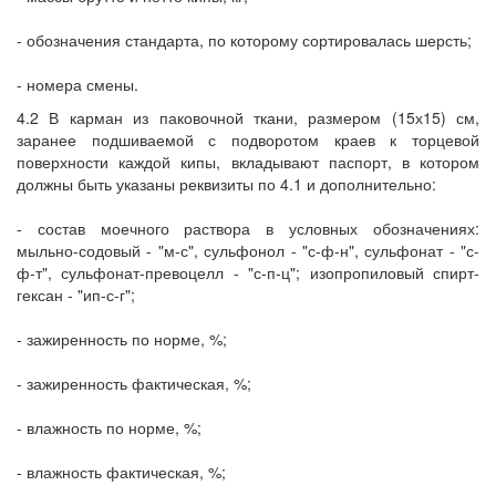
- обозначения стандарта, по которому сортировалась шерсть;
- номера смены.
4.2 В карман из паковочной ткани, размером (15х15) см,
заранее подшиваемой с подворотом краев к торцевой
поверхности каждой кипы, вкладывают паспорт, в котором
должны быть указаны реквизиты по 4.1 и дополнительно:
- состав моечного раствора в условных обозначениях:
мыльно-содовый - "м-с", сульфонол - "с-ф-н", сульфонат - "с-
ф-т", сульфонат-превоцелл - "с-п-ц"; изопропиловый спирт-
гексан - "ип-с-г";
- зажиренность по норме, %;
- зажиренность фактическая, %;
- влажность по норме, %;
- влажность фактическая, %;