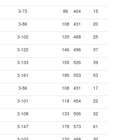
З-73
86
404
15
З-86
108
431
20
З-102
120
468
25
З-122
146
496
37
З-133
155
526
39
З-161
185
553
53
З-86
108
431
17
З-101
118
454
22
З-108
133
506
32
З-147
178
573
61
З-102
120
468
20