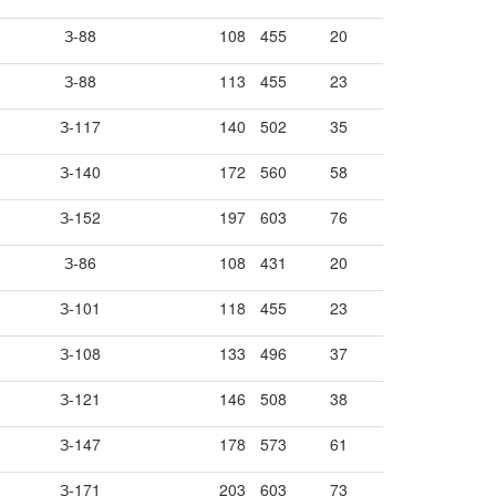
З-88
108
455
20
З-88
113
455
23
З-117
140
502
35
З-140
172
560
58
З-152
197
603
76
З-86
108
431
20
З-101
118
455
23
З-108
133
496
37
З-121
146
508
38
З-147
178
573
61
З-171
203
603
73