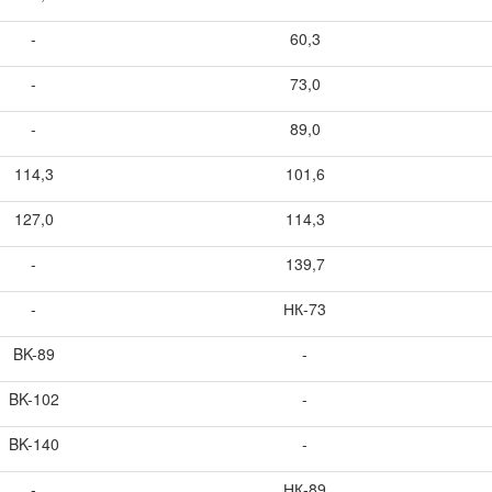
-
60,3
-
73,0
-
89,0
114,3
101,6
127,0
114,3
-
139,7
-
НК-73
BK-89
-
BK-102
-
BK-140
-
-
НК-89