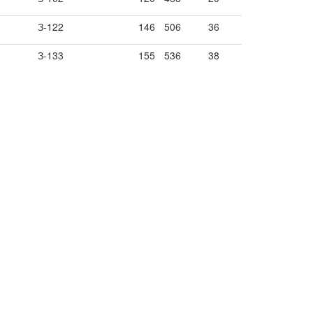
З-122
146
506
36
З-133
155
536
38