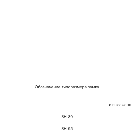
Обозначение типоразмера замка
с высажен
ЗН-80
ЗН-95