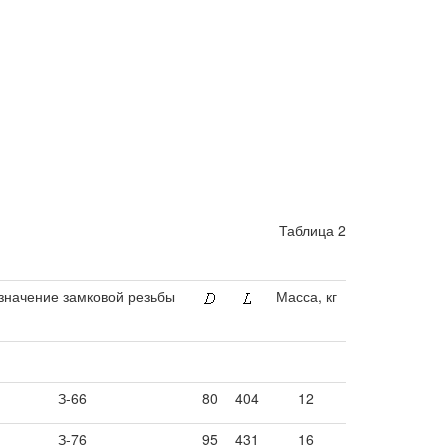
Таблица 2
значение замковой резьбы
Масса, кг
З-66
80
404
12
З-76
95
431
16