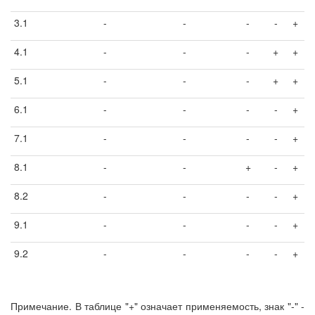
3.1
-
-
-
-
+
4.1
-
-
-
+
+
5.1
-
-
-
+
+
6.1
-
-
-
-
+
7.1
-
-
-
-
+
8.1
-
-
+
-
+
8.2
-
-
-
-
+
9.1
-
-
-
-
+
9.2
-
-
-
-
+
Примечание. В таблице "+" означает применяемость, знак "-" -