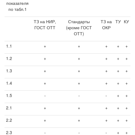
показателя
по табл.1
ТЗ на НИР,
Стандарты
ТЗ на
ТУ
КУ
ГОСТ ОТТ
(кроме ГОСТ
ОКР
ОТТ)
1.1
+
+
+
+
+
1.2
+
+
+
+
+
1.3
+
+
+
+
+
1.4
+
+
+
+
+
1.5
-
-
-
+
+
2.1
+
+
+
+
+
2.2
+
+
+
+
+
2.3
-
-
-
+
+