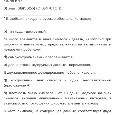
45, 46 и 47;
3) знак (Start/Stop) (СТАРТ/СТОП)*;
_______________________
* В скобках приведено русское обозначение знаков.
b) тип кода - дискретный;
c) число элементов в знаке символа - девять, из которых три
широких и шесть узких, представленных пятью штрихами и
четырьмя пробелами;
d) самоконтроль знака - обеспечивается;
e) длина строки кодируемых данных - переменная;
f) двунаправленное декодирование - обеспечивается;
g) контрольный знак символа - один, необязательный
(приложение А);
h) плотность знака символа - от 13 до 16 модулей на знак
символа, включая минимальный межзнаковый интервал, в
зависимости от отношения широкого элемента к узкому;
i) часть символа, не содержащая данных, соответствует двум