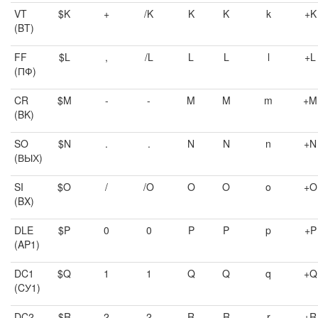
VT
$K
+
/K
K
K
k
+K
(BT)
FF
$L
,
/L
L
L
l
+L
(ПФ)
CR
$M
-
-
M
M
m
+M
(BK)
SO
$N
.
.
N
N
n
+N
(ВЫХ)
SI
$O
/
/O
O
O
o
+O
(BX)
DLE
$P
0
0
P
P
p
+P
(AP1)
DC1
$Q
1
1
Q
Q
q
+Q
(CУ1)
DC2
$R
2
2
R
R
r
+R