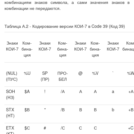
комбинациям знаков символа, а сами значения знаков в
комбинации не передаются.
Таблица А.2 - Кодирование версии КОИ-7 в Code 39 (Код 39)
Знаки
Ком-
Знаки
Ком-
Знаки
Ком-
Знаки
Ком
КОИ-7
бина-
КОИ-7
бина-
КОИ-7
бина-
КОИ-7
бина
ция
ция
ция
(NUL)
%U
SP
ПРО-
@
%V
`
%
(ПУС)
(ПР)
БЕЛ
SOH
$A
!
/А
А
А
a
+А
(HЗ)
STX
$В
"
/В
В
В
b
+В
(HT)
ETX
$С
#
/С
С
С
+C
(KT)