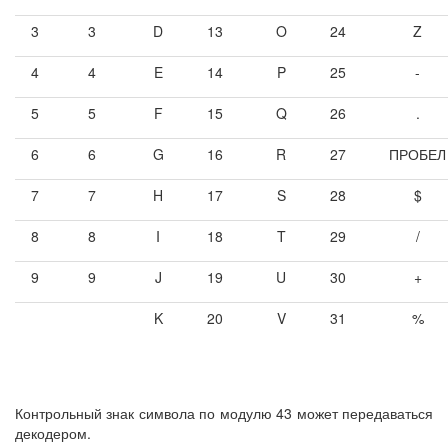
3
3
D
13
O
24
Z
4
4
E
14
P
25
-
5
5
F
15
Q
26
.
6
6
G
16
R
27
ПРОБЕЛ
7
7
H
17
S
28
$
8
8
I
18
T
29
/
9
9
J
19
U
30
+
K
20
V
31
%
Контрольный знак символа по модулю 43 может передаваться
декодером.