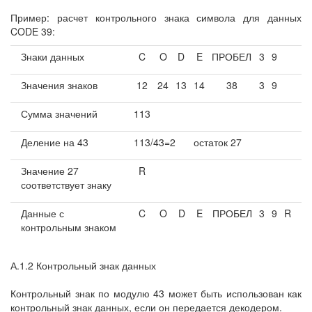
Пример: расчет контрольного знака символа для данных
CODE 39:
Знаки данных
C
O
D
E
ПРОБЕЛ
3
9
Значения знаков
12
24
13
14
38
3
9
Сумма значений
113
Деление на 43
113/43=2
остаток 27
Значение 27
R
соответствует знаку
Данные с
C
O
D
E
ПРОБЕЛ
3
9
R
контрольным знаком
А.1.2 Контрольный знак данных
Контрольный знак по модулю 43 может быть использован как
контрольный знак данных, если он передается декодером.