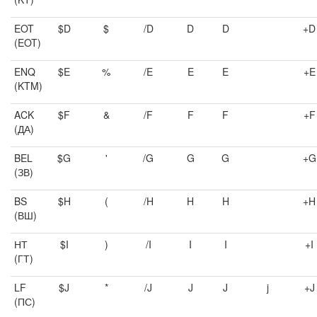
EOT
$D
$
/D
D
D
+D
(EOT)
ENQ
$E
%
/E
E
E
+E
(KTM)
ACK
$F
&
/F
F
F
+F
(ДА)
BEL
$G
'
/G
G
G
+G
(ЗВ)
BS
$H
(
/H
H
H
+H
(ВШ)
НТ
$I
)
/I
I
I
+I
(ГТ)
LF
$J
*
/J
J
J
j
+J
(ПС)