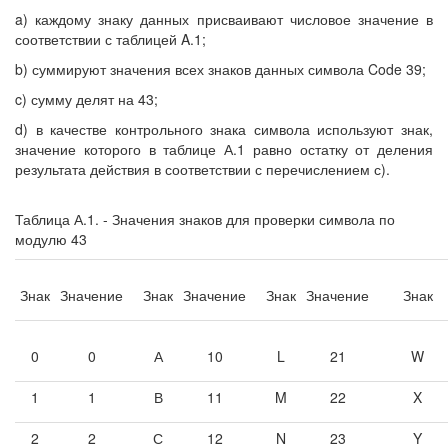
a) каждому знаку данных присваивают числовое значение в
соответствии с таблицей A.1;
b) суммируют значения всех знаков данных символа Code 39;
c) сумму делят на 43;
d) в качестве контрольного знака символа используют знак,
значение которого в таблице А.1 равно остатку от деления
результата действия в соответствии с перечислением с).
Таблица А.1. - Значения знаков для проверки символа по
модулю 43
Знак
Значение
Знак
Значение
Знак
Значение
Знак
0
0
А
10
L
21
W
1
1
В
11
M
22
X
2
2
С
12
N
23
Y